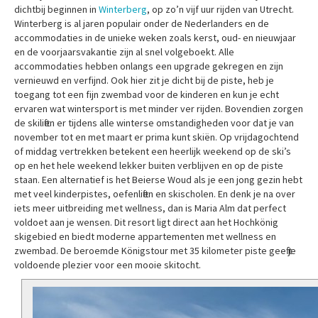
dichtbij beginnen in
Winterberg
, op zo’n vijf uur rijden van Utrecht.
Winterberg is al jaren populair onder de Nederlanders en de
accommodaties in de unieke weken zoals kerst, oud- en nieuwjaar
en de voorjaarsvakantie zijn al snel volgeboekt. Alle
accommodaties hebben onlangs een upgrade gekregen en zijn
vernieuwd en verfijnd. Ook hier zit je dicht bij de piste, heb je
toegang tot een fijn zwembad voor de kinderen en kun je echt
ervaren wat wintersport is met minder ver rijden. Bovendien zorgen
de skiliften er tijdens alle winterse omstandigheden voor dat je van
november tot en met maart er prima kunt skiën. Op vrijdagochtend
of middag vertrekken betekent een heerlijk weekend op de ski’s
op en het hele weekend lekker buiten verblijven en op de piste
staan. Een alternatief is het Beierse Woud als je een jong gezin hebt
met veel kinderpistes, oefenliften en skischolen. En denk je na over
iets meer uitbreiding met wellness, dan is Maria Alm dat perfect
voldoet aan je wensen. Dit resort ligt direct aan het Hochkönig
skigebied en biedt moderne appartementen met wellness en
zwembad. De beroemde Königstour met 35 kilometer piste geeft je
voldoende plezier voor een mooie skitocht.