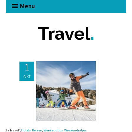
Menu
Travel
.
1
okt
In Travel \
Hotels
,
Reizen
,
Weekendtips
,
Weekenduitjes