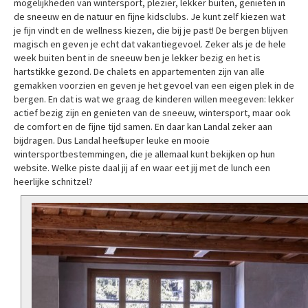
mogelijkheden van wintersport, plezier, lekker buiten, genieten in
de sneeuw en de natuur en fijne kidsclubs. Je kunt zelf kiezen wat
je fijn vindt en de wellness kiezen, die bij je past! De bergen blijven
magisch en geven je echt dat vakantiegevoel. Zeker als je de hele
week buiten bent in de sneeuw ben je lekker bezig en het is
hartstikke gezond. De chalets en appartementen zijn van alle
gemakken voorzien en geven je het gevoel van een eigen plek in de
bergen. En dat is wat we graag de kinderen willen meegeven: lekker
actief bezig zijn en genieten van de sneeuw, wintersport, maar ook
de comfort en de fijne tijd samen. En daar kan Landal zeker aan
bijdragen. Dus Landal heeft super leuke en mooie
wintersportbestemmingen, die je allemaal kunt bekijken op hun
website. Welke piste daal jij af en waar eet jij met de lunch een
heerlijke schnitzel?