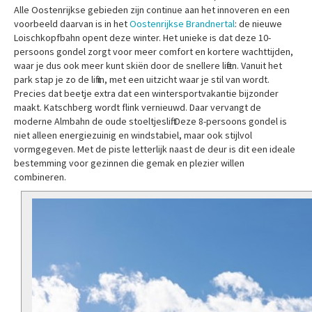
Alle Oostenrijkse gebieden zijn continue aan het innoveren en een
voorbeeld daarvan is in het
Oostenrijkse Brandnertal
: de nieuwe
Loischkopfbahn opent deze winter. Het unieke is dat deze 10-
persoons gondel zorgt voor meer comfort en kortere wachttijden,
waar je dus ook meer kunt skiën door de snellere liften. Vanuit het
park stap je zo de lift in, met een uitzicht waar je stil van wordt.
Precies dat beetje extra dat een wintersportvakantie bijzonder
maakt. Katschberg wordt flink vernieuwd. Daar vervangt de
moderne Almbahn de oude stoeltjeslift. Deze 8-persoons gondel is
niet alleen energiezuinig en windstabiel, maar ook stijlvol
vormgegeven. Met de piste letterlijk naast de deur is dit een ideale
bestemming voor gezinnen die gemak en plezier willen
combineren.