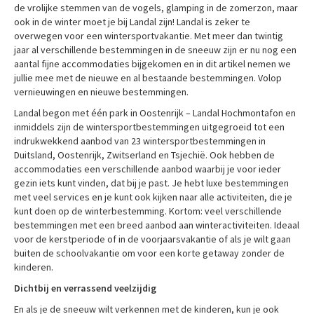
de vrolijke stemmen van de vogels, glamping in de zomerzon, maar
ook in de winter moet je bij Landal zijn! Landal is zeker te
overwegen voor een wintersportvakantie. Met meer dan twintig
jaar al verschillende bestemmingen in de sneeuw zijn er nu nog een
aantal fijne accommodaties bijgekomen en in dit artikel nemen we
jullie mee met de nieuwe en al bestaande bestemmingen. Volop
vernieuwingen en nieuwe bestemmingen.
Landal begon met één park in Oostenrijk – Landal Hochmontafon en
inmiddels zijn de wintersportbestemmingen uitgegroeid tot een
indrukwekkend aanbod van 23 wintersportbestemmingen in
Duitsland, Oostenrijk, Zwitserland en Tsjechië. Ook hebben de
accommodaties een verschillende aanbod waarbij je voor ieder
gezin iets kunt vinden, dat bij je past. Je hebt luxe bestemmingen
met veel services en je kunt ook kijken naar alle activiteiten, die je
kunt doen op de winterbestemming. Kortom: veel verschillende
bestemmingen met een breed aanbod aan winteractiviteiten. Ideaal
voor de kerstperiode of in de voorjaarsvakantie of als je wilt gaan
buiten de schoolvakantie om voor een korte getaway zonder de
kinderen.
Dichtbij en verrassend veelzijdig
En als je de sneeuw wilt verkennen met de kinderen, kun je ook