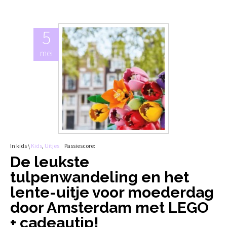
5
mei
In kids \
Kids
,
Uitjes
Passiescore:
De leukste
tulpenwandeling en het
lente-uitje voor moederdag
door Amsterdam met LEGO
+ cadeautip!