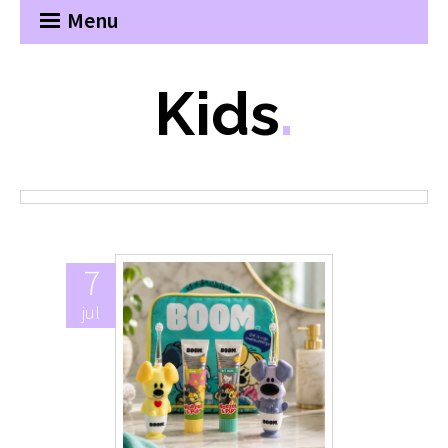
Menu
Kids
.
7
jul