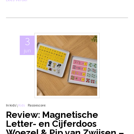
3
jun
In kids \
Kids
Passiescore:
Review: Magnetische
Letter- en Cijferdoos
Woezel & Pip van Zwijsen –