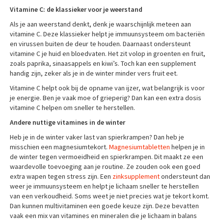
Vitamine C: de klassieker voor je weerstand
Als je aan weerstand denkt, denk je waarschijnlijk meteen aan
vitamine C. Deze klassieker helpt je immuunsysteem om bacteriën
en virussen buiten de deur te houden. Daarnaast ondersteunt
vitamine C je huid en bloedvaten. Het zit volop in groenten en fruit,
zoals paprika, sinaasappels en kiwi’s. Toch kan een supplement
handig zijn, zeker als je in de winter minder vers fruit eet.
Vitamine C helpt ook bij de opname van ijzer, wat belangrijk is voor
je energie. Ben je vaak moe of grieperig? Dan kan een extra dosis
vitamine C helpen om sneller te herstellen.
Andere nuttige vitamines in de winter
Heb je in de winter vaker last van spierkrampen? Dan heb je
misschien een magnesiumtekort.
Magnesiumtabletten
helpen je in
de winter tegen vermoeidheid en spierkrampen. Dit maakt ze een
waardevolle toevoeging aan je routine. Ze zouden ook een goed
extra wapen tegen stress zijn. Een
zinksupplement
ondersteunt dan
weer je immuunsysteem en helpt je lichaam sneller te herstellen
van een verkoudheid. Soms weet je niet precies wat je tekort komt.
Dan kunnen multivitaminen een goede keuze zijn. Deze bevatten
vaak een mix van vitamines en mineralen die je lichaam in balans