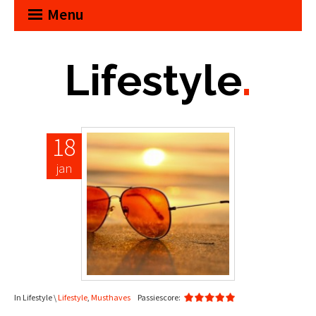
Menu
Lifestyle
.
18
jan
In Lifestyle \
Lifestyle
,
Musthaves
Passiescore: