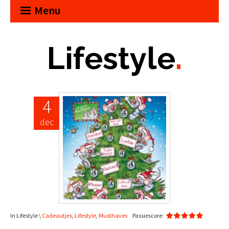
Menu
Lifestyle
.
4
dec
In Lifestyle \
Cadeautjes
,
Lifestyle
,
Musthaves
Passiescore: