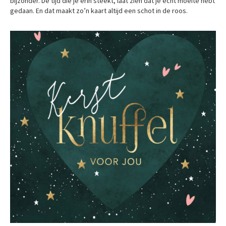
bijzonder. De tijd die je erin steekt, laat zien dat je echt moeite hebt
gedaan. En dat maakt zo’n kaart altijd een schot in de roos.