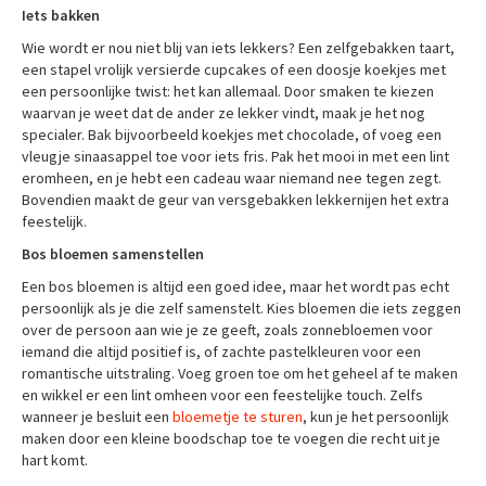
Iets bakken
Wie wordt er nou niet blij van iets lekkers? Een zelfgebakken taart,
een stapel vrolijk versierde cupcakes of een doosje koekjes met
een persoonlijke twist: het kan allemaal. Door smaken te kiezen
waarvan je weet dat de ander ze lekker vindt, maak je het nog
specialer. Bak bijvoorbeeld koekjes met chocolade, of voeg een
vleugje sinaasappel toe voor iets fris. Pak het mooi in met een lint
eromheen, en je hebt een cadeau waar niemand nee tegen zegt.
Bovendien maakt de geur van versgebakken lekkernijen het extra
feestelijk.
Bos bloemen samenstellen
Een bos bloemen is altijd een goed idee, maar het wordt pas echt
persoonlijk als je die zelf samenstelt. Kies bloemen die iets zeggen
over de persoon aan wie je ze geeft, zoals zonnebloemen voor
iemand die altijd positief is, of zachte pastelkleuren voor een
romantische uitstraling. Voeg groen toe om het geheel af te maken
en wikkel er een lint omheen voor een feestelijke touch. Zelfs
wanneer je besluit een
bloemetje te sturen
, kun je het persoonlijk
maken door een kleine boodschap toe te voegen die recht uit je
hart komt.