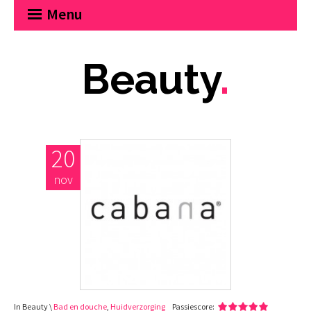
Menu
Beauty
.
20
nov
In Beauty \
Bad en douche
,
Huidverzorging
Passiescore: