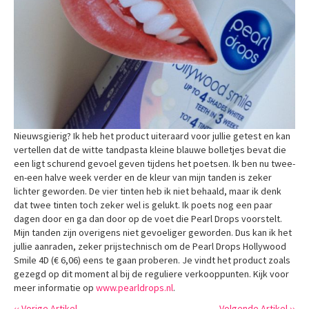
Nieuwsgierig? Ik heb het product uiteraard voor jullie getest en kan
vertellen dat de witte tandpasta kleine blauwe bolletjes bevat die
een ligt schurend gevoel geven tijdens het poetsen. Ik ben nu twee-
en-een halve week verder en de kleur van mijn tanden is zeker
lichter geworden. De vier tinten heb ik niet behaald, maar ik denk
dat twee tinten toch zeker wel is gelukt. Ik poets nog een paar
dagen door en ga dan door op de voet die Pearl Drops voorstelt.
Mijn tanden zijn overigens niet gevoeliger geworden. Dus kan ik het
jullie aanraden, zeker prijstechnisch om de Pearl Drops Hollywood
Smile 4D (€ 6,06) eens te gaan proberen. Je vindt het product zoals
gezegd op dit moment al bij de reguliere verkooppunten. Kijk voor
meer informatie op
www.pearldrops.nl
.
‹‹ Vorige Artikel
Volgende Artikel ››