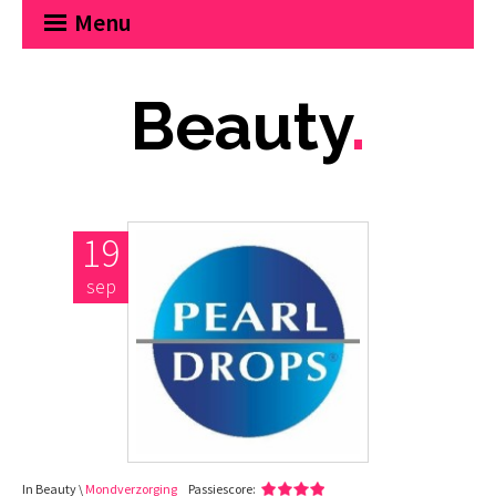
Menu
Beauty
.
19
sep
In Beauty \
Mondverzorging
Passiescore: