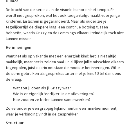
Humor
De kracht van de serie zit in de visuele humor en het tempo. Er
wordt niet gesproken, wat het ook toegankelijk maakt voor jonge
kinderen. En lachen is gegarandeerd. Maar als ouder zie je
tegelijkertijd de diepere laag: een continue botsing tussen
behoeften, waarin Grizzy en de Lemmings elkaar uiteindelijk toch niet
kunnen missen.
Herinneringen
Want net als op vakantie met een energiek kind: het is niet altijd
makkelijk, maar het is zelden saai. En al lijken jullie misschien elkaars
tegenpolen, juist daarin ontstaan de mooiste herinneringen. Wil je
de serie gebruiken als gespreksstarter met je kind? Stel dan eens
de vraag:
Wat zou jij doen als jij Grizzy was?
Wie is er eigenlijk ‘eerlijker’ in de afleveringen?
Hoe zouden ze beter kunnen samenwerken?
Zo verander je een grappig kijkmoment in een mini-leermoment,
waar je verbinding vindt in de gesprekken.
Structuur