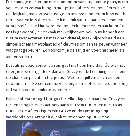
Een handige manier om met momenten van strijd om te gaan, is om
van tevoren verwachtingen met je kind af te stemmen. Spreek ze
duidelijk uit, maar wissel rustige en actieve momenten bewust af:
eerst samen iets doen wat je kind leuk vindt, daarna een moment
voor jezelf. Als je kind weet dat het leuke moment eraan komt (of
net is geweest), is het vaak makkelijker om ook jouw behoefte aan
rust te respecteren. En maak het visueel, maak bijvoorbeeld een
simpel schema met plaatjes of kleurtjes om aan te geven wanneer
wat gaat gebeuren. Zo voorkom je de strijd en voelt het meer als
samenwerken.
Dus, als je deze zomer op reis gaat met een kind dat nét iets meer
energie heeft dan jij, denk dan aan Grizzy en de Lemmings. Lach om
de chaos en pak af en toe je rust. Weet dat jullie misschien een
onwaarschijnlijke combinatie vormen, maar net als in de serie zorgt
dat vaak voor de leukste avonturen.
Kijk vanaf
maandag 11 augustus
elke dag van naar hoe Grizzy en
de Lemmings met elkaar omgaan van
16:30 uur
tot en met
18:45
uur
naar de afleveringen van
Grizzy en de Lemmings op
wereldreis
op
Cartoonito,
ook te streamen op
HBO Max.