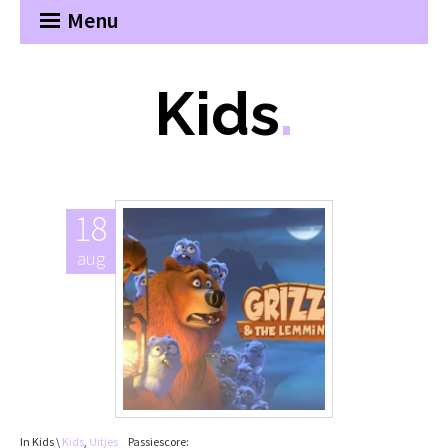
Menu
Kids
.
18
aug
In Kids \
Kids
,
Uitjes
Passiescore: