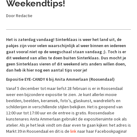
Weekendtips!
Door Redactie
Het is zaterdag vandaag! Sinterklaas is weer het land uit, de
pakjes zijn voor velen waarschijnlijk al weer binnen en iedereen
gaat vooral niet op de weegschaal staan vandaag ;). Toch is er
dit weekend van alles te doen buiten Sinterklaas. Dus mocht je
geen Sinterklaas vieren of dit weekend iets anders willen doen,
dan heb ik hier nog een aantal tips voor je!
Expositie EYE-CANDY 6 bij Anita Ammerlaan (Roosendaal)
Vanaf 5 december tot maar liefst 28 februari is er in Roosendaal
weer een bijzondere expositie te zien. Je kunt allerlei mooie
beelden, beelden, keramiek, foto’s, glaskunst, wandreliëfs en
schilderijen in verschillende stijlen bekijken. Het is geopend van
12:00 uur tot 17:00 uur en de entree is gratis. Roosendaalse
kunstenares Anita Ammerlaan gebruikt de expositieruimte ook als
atelier. Als je het leuk vindt om daar even te gaan kijken: het adres is
Markt 39 in Roosendaal en dit is de
link
naar haar Facebookpagina!