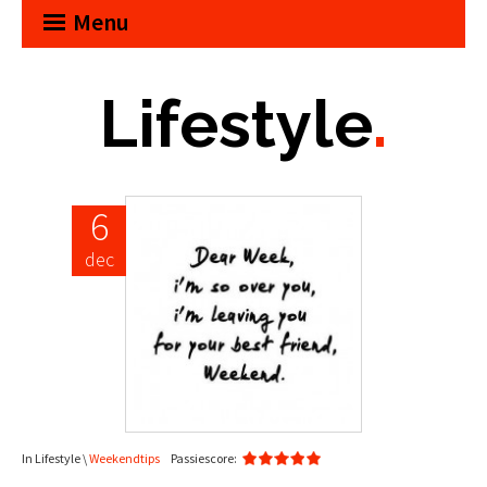
Menu
Lifestyle
.
6
dec
In Lifestyle \
Weekendtips
Passiescore: