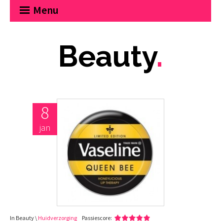
Menu
Beauty
.
8
jan
In Beauty \
Huidverzorging
Passiescore: