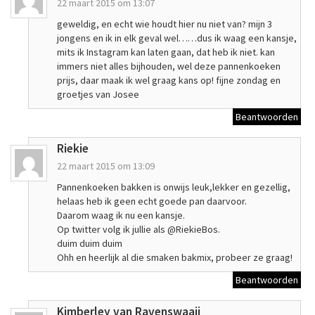
22 maart 2015 om 13:07
geweldig, en echt wie houdt hier nu niet van? mijn 3
jongens en ik in elk geval wel……dus ik waag een kansje,
mits ik Instagram kan laten gaan, dat heb ik niet. kan
immers niet alles bijhouden, wel deze pannenkoeken
prijs, daar maak ik wel graag kans op! fijne zondag en
groetjes van Josee
Beantwoorden
Riekie
22 maart 2015 om 13:09
Pannenkoeken bakken is onwijs leuk,lekker en gezellig,
helaas heb ik geen echt goede pan daarvoor.
Daarom waag ik nu een kansje.
Op twitter volg ik jullie als @RiekieBos.
duim duim duim
Ohh en heerlijk al die smaken bakmix, probeer ze graag!
Beantwoorden
Kimberley van Ravenswaaij