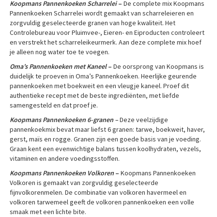
Koopmans Pannenkoeken Scharrelei
–
De complete mix Koopmans
Pannenkoeken Scharrelei wordt gemaakt van scharreleieren en
zorgvuldig geselecteerde granen van hoge kwaliteit. Het
Controlebureau voor Pluimvee-, Eieren- en Eiproducten controleert
en verstrekt het scharreleikeurmerk. Aan deze complete mix hoef
je alleen nog water toe te voegen.
Oma’s Pannenkoeken met Kaneel
–
De oorsprong van Koopmans is
duidelijk te proeven in Oma’s Pannenkoeken. Heerlijke geurende
pannenkoeken met boekweit en een vleugje kaneel. Proef dit
authentieke recept met de beste ingrediënten, met liefde
samengesteld en dat proef je.
Koopmans Pannenkoeken 6-granen –
Deze veelzijdige
pannenkoekmix bevat maar liefst 6 granen: tarwe, boekweit, haver,
gerst, maïs en rogge. Granen zijn een goede basis van je voeding.
Graan kent een evenwichtige balans tussen koolhydraten, vezels,
vitaminen en andere voedingsstoffen.
Koopmans Pannenkoeken Volkoren
–
Koopmans Pannenkoeken
Volkoren is gemaakt van zorgvuldig geselecteerde
fijnvolkorenmelen. De combinatie van volkoren havermeel en
volkoren tarwemeel geeft de volkoren pannenkoeken een volle
smaak met een lichte bite.