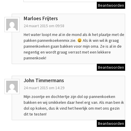
Beantwoorden
Marloes Frijters
24 maart 2015 om 09:58
Het water loopt me al in de mond als ik het plaatje met de
pakken pannenkoekenmix zie.
Als ik win wil ik graag
pannenkoeken gaan bakken voor mijn oma. Ze is al in de
negentig en wordt graag verrast met een lekkere
pannenkoek!
Beantwoorden
John Timmermans
24 maart 2015 om 14:29
Mijn zoontje en dochtertje zijn dol op pannenkoeken
bakken en wij smikkelen daar heel erg van. Als man ben ik
dol op koken, dus ik vind het heerlijk om met ons gezin
dit te testen!
Beantwoorden