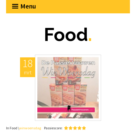
Menu
Food
.
18
mrt
In Food \
winwoensdag
Passiescore: