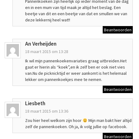
Pannenkoeken zijn heerlijk op ieder moment van de dag
en in een mum van tijd maak je altijd het beslag. Een
beetje van dit en een beetje van dat en smullen we van
deze lekkernij heel wat!!
Beantwoorden
An Verheijden
18 maart 2015 om 13:28
Ik wil mijn pannenkoekenvariaties graag uitbreiden.Het
gaat er hierin als “koek”,en ik zelf ben er ook niet vies
van.Nu de picknicktijd er weer aankomt is het helemaal
lekker om pannenkoekjes mee te nemen.
Beantwoorden
Liesbeth
18 maart 2015 om 13:36
Zou hier heel welkom zijn hoor
Mijn man bakt hier altijd
zelf de pannenkoeken. Oh ja, ik volg jullie op facebook.
Beantwoorden