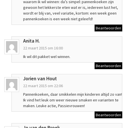
waarom ik wil winnen: da’s simpel: pannenkoeken zijn
gewoon het lekkerste eten wat er is, iedereen lust het,
wordt er blij van, veel variatie, kortom: een week geen
pannenkoeken is een week niet geleefd!
Beantwoorden
Anita H.
22 maart 2015 om 16:00
Ik wil dit pakket wel winnen.
Beantwoorden
Jorien van Hout
22 maart 2015 om 22:06
Pannenkoeken, daar smikkelen mijn kinderen altijd zo van!
Ik vind het leuk om weer nieuwe smaken en varianten te
maken. Leuke actie, Passievrouwen!
Beantwoorden
Jo van den Broek