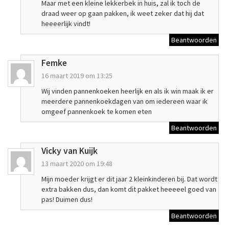
Maar met een kleine lekkerbek in huis, zal ik toch de
draad weer op gaan pakken, ik weet zeker dat hij dat
heeeerlijk vindt!
Beantwoorden
Femke
16 maart 2019 om 13:25
Wij vinden pannenkoeken heerlijk en als ik win maak ik er
meerdere pannenkoekdagen van om iedereen waar ik
omgeef pannenkoek te komen eten
Beantwoorden
Vicky van Kuijk
13 maart 2020 om 19:48
Mijn moeder krijgt er dit jaar 2 kleinkinderen bij. Dat wordt
extra bakken dus, dan komt dit pakket heeeeel goed van
pas! Duimen dus!
Beantwoorden