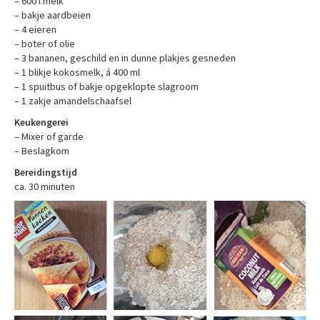
– 600 l melk
– bakje aardbeien
– 4 eieren
– boter of olie
– 3 bananen, geschild en in dunne plakjes gesneden
– 1 blikje kokosmelk, á 400 ml
– 1 spuitbus of bakje opgeklopte slagroom
– 1 zakje amandelschaafsel
Keukengerei
– Mixer of garde
– Beslagkom
Bereidingstijd
ca. 30 minuten