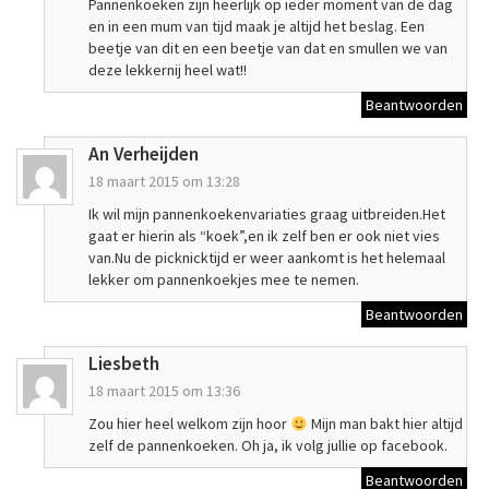
Pannenkoeken zijn heerlijk op ieder moment van de dag
en in een mum van tijd maak je altijd het beslag. Een
beetje van dit en een beetje van dat en smullen we van
deze lekkernij heel wat!!
Beantwoorden
An Verheijden
18 maart 2015 om 13:28
Ik wil mijn pannenkoekenvariaties graag uitbreiden.Het
gaat er hierin als “koek”,en ik zelf ben er ook niet vies
van.Nu de picknicktijd er weer aankomt is het helemaal
lekker om pannenkoekjes mee te nemen.
Beantwoorden
Liesbeth
18 maart 2015 om 13:36
Zou hier heel welkom zijn hoor
Mijn man bakt hier altijd
zelf de pannenkoeken. Oh ja, ik volg jullie op facebook.
Beantwoorden