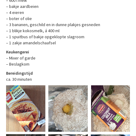
– 600 l melk
– bakje aardbeien
– 4 eieren
– boter of olie
– 3 bananen, geschild en in dunne plakjes gesneden
– 1 blikje kokosmelk, á 400 ml
– 1 spuitbus of bakje opgeklopte slagroom
– 1 zakje amandelschaafsel
Keukengerei
– Mixer of garde
– Beslagkom
Bereidingstijd
ca. 30 minuten