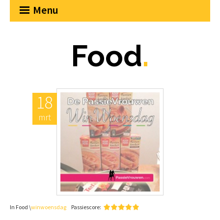
Menu
Food
.
18
mrt
In Food \
winwoensdag
Passiescore: