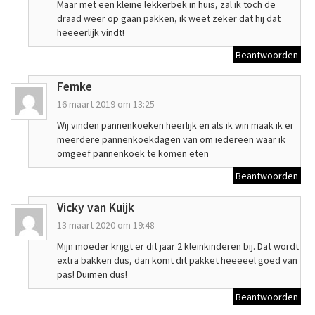
Maar met een kleine lekkerbek in huis, zal ik toch de
draad weer op gaan pakken, ik weet zeker dat hij dat
heeeerlijk vindt!
Beantwoorden
Femke
16 maart 2019 om 13:25
Wij vinden pannenkoeken heerlijk en als ik win maak ik er
meerdere pannenkoekdagen van om iedereen waar ik
omgeef pannenkoek te komen eten
Beantwoorden
Vicky van Kuijk
13 maart 2020 om 19:48
Mijn moeder krijgt er dit jaar 2 kleinkinderen bij. Dat wordt
extra bakken dus, dan komt dit pakket heeeeel goed van
pas! Duimen dus!
Beantwoorden