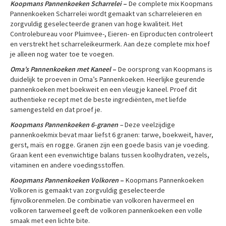
Koopmans Pannenkoeken Scharrelei
–
De complete mix Koopmans
Pannenkoeken Scharrelei wordt gemaakt van scharreleieren en
zorgvuldig geselecteerde granen van hoge kwaliteit. Het
Controlebureau voor Pluimvee-, Eieren- en Eiproducten controleert
en verstrekt het scharreleikeurmerk. Aan deze complete mix hoef
je alleen nog water toe te voegen.
Oma’s Pannenkoeken met Kaneel
–
De oorsprong van Koopmans is
duidelijk te proeven in Oma’s Pannenkoeken. Heerlijke geurende
pannenkoeken met boekweit en een vleugje kaneel. Proef dit
authentieke recept met de beste ingrediënten, met liefde
samengesteld en dat proef je.
Koopmans Pannenkoeken 6-granen –
Deze veelzijdige
pannenkoekmix bevat maar liefst 6 granen: tarwe, boekweit, haver,
gerst, maïs en rogge. Granen zijn een goede basis van je voeding.
Graan kent een evenwichtige balans tussen koolhydraten, vezels,
vitaminen en andere voedingsstoffen.
Koopmans Pannenkoeken Volkoren
–
Koopmans Pannenkoeken
Volkoren is gemaakt van zorgvuldig geselecteerde
fijnvolkorenmelen. De combinatie van volkoren havermeel en
volkoren tarwemeel geeft de volkoren pannenkoeken een volle
smaak met een lichte bite.