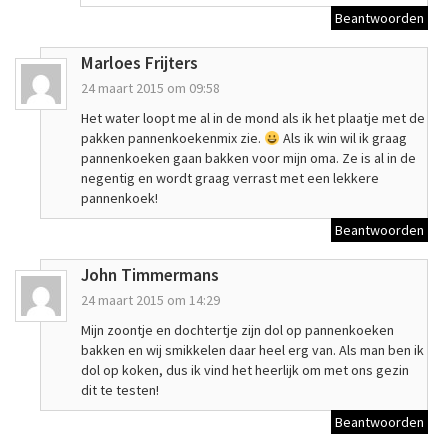
Beantwoorden
Marloes Frijters
24 maart 2015 om 09:58
Het water loopt me al in de mond als ik het plaatje met de
pakken pannenkoekenmix zie.
Als ik win wil ik graag
pannenkoeken gaan bakken voor mijn oma. Ze is al in de
negentig en wordt graag verrast met een lekkere
pannenkoek!
Beantwoorden
John Timmermans
24 maart 2015 om 14:29
Mijn zoontje en dochtertje zijn dol op pannenkoeken
bakken en wij smikkelen daar heel erg van. Als man ben ik
dol op koken, dus ik vind het heerlijk om met ons gezin
dit te testen!
Beantwoorden