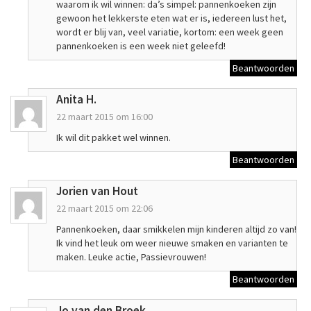
waarom ik wil winnen: da’s simpel: pannenkoeken zijn
gewoon het lekkerste eten wat er is, iedereen lust het,
wordt er blij van, veel variatie, kortom: een week geen
pannenkoeken is een week niet geleefd!
Beantwoorden
Anita H.
22 maart 2015 om 16:00
Ik wil dit pakket wel winnen.
Beantwoorden
Jorien van Hout
22 maart 2015 om 22:06
Pannenkoeken, daar smikkelen mijn kinderen altijd zo van!
Ik vind het leuk om weer nieuwe smaken en varianten te
maken. Leuke actie, Passievrouwen!
Beantwoorden
Jo van den Broek