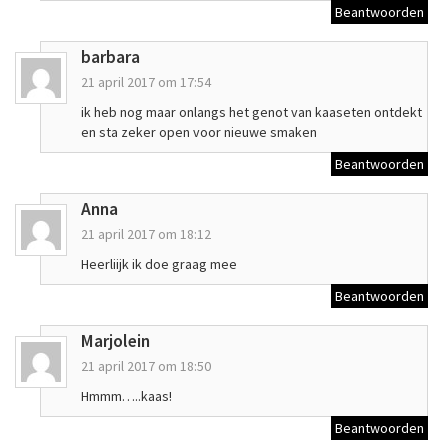
Beantwoorden
barbara
21 april 2017 om 17:54
ik heb nog maar onlangs het genot van kaaseten ontdekt
en sta zeker open voor nieuwe smaken
Beantwoorden
Anna
21 april 2017 om 18:12
Heerliijk ik doe graag mee
Beantwoorden
Marjolein
21 april 2017 om 18:50
Hmmm…..kaas!
Beantwoorden