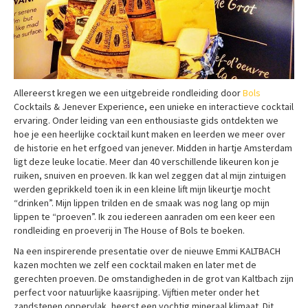
Allereerst kregen we een uitgebreide rondleiding door
Bols
Cocktails & Jenever Experience, een unieke en interactieve cocktail
ervaring. Onder leiding van een enthousiaste gids ontdekten we
hoe je een heerlijke cocktail kunt maken en leerden we meer over
de historie en het erfgoed van jenever. Midden in hartje Amsterdam
ligt deze leuke locatie. Meer dan 40 verschillende likeuren kon je
ruiken, snuiven en proeven. Ik kan wel zeggen dat al mijn zintuigen
werden geprikkeld toen ik in een kleine lift mijn likeurtje mocht
“drinken”. Mijn lippen trilden en de smaak was nog lang op mijn
lippen te “proeven”. Ik zou iedereen aanraden om een keer een
rondleiding en proeverij in The House of Bols te boeken.
Na een inspirerende presentatie over de nieuwe Emmi KALTBACH
kazen mochten we zelf een cocktail maken en later met de
gerechten proeven. De omstandigheden in de grot van Kaltbach zijn
perfect voor natuurlijke kaasrijping. Vijftien meter onder het
zandstenen oppervlak, heerst een vochtig mineraal klimaat. Dit