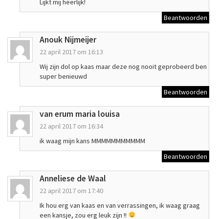
Lijkt mij heerlijk!
Beantwoorden
Anouk Nijmeijer
22 april 2017 om 16:13
Wij zijn dol op kaas maar deze nog nooit geprobeerd ben
super benieuwd
Beantwoorden
van erum maria louisa
22 april 2017 om 16:34
ik waag mijn kans MMMMMMMMMMM
Beantwoorden
Anneliese de Waal
22 april 2017 om 17:40
Ik hou erg van kaas en van verrassingen, ik waag graag
een kansje, zou erg leuk zijn !!