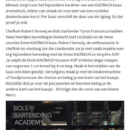
klimaat zorgt voor het bijzondere karakter van een KALTBACH kaas:
aromatisch, intens van smaak en voorzien van een rustieke
donkerbruine korst. Per kaas verschilt de duur van de rijping. En dat
proef je ook.
Chefkok Robert Verweij en Bols bartender Tyron Francesca hadden
twee heerlijke bereidingen bedacht met cocktails en de twee
soorten Emmi KALTBACH kaas. Robert Verweij, de enthousiaste tv
chefkok èn vinoloog (en die combinatie zie je niet vaak) maakte een
erg bijzondere bereiding met de Emmi KALTBACH Le Gruyère AOP.
Je snijdt de Emmi KALTBACH Gryuere AOP in kleine lange reepjes
van ongeveer 1 cm breed bij 4 cm lang. Maak in het midden van de
kaas een klein gleufje. Vervolgens maak je met de keukenmachine
of foodprocessor de chorizo en beleg je een kant van het kaasje.
Ditzelfde doe je voor de pecannoten en hiermee beleg je de
andere kant van het kaasje. . Dit krijgt dan de vorm van een kleine
Merci.