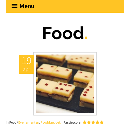
Menu
Food
.
19
apr
In Food \
Evenementen
,
Fooddagboek
Passiescore: