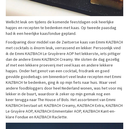
Wellicht leuk om tijdens de komende feestdagen ook heerlijke
hapjes en recepten te bedenken met kaas. Op tweede paasdag
had ik een heerlijke kaasfondue gepland.
Foodpairing door middel van de Zwitserse kaas van Emmi KALTBACH
met cocktails is énorm leuk, verrassend en lekker. Persoonlijk vind
ik de Emmi KALTBACH Le Gruyèrere AOP het lekkerste, iets pittiger
dan de andere Emmi KALTBACH Creamy. We sloten de dag gezellig
af met een lekkere proeverij met veel kaas en andere lekkere
hapjes. Onder het genot van een cocktail, frisdrank en goed
gevulde goodiebags om binnenkort veel leuke recepten met Emmi
KALTBACH te bedenken, ging ik op mijn fiets naar huis. Waar veel
andere foodbloggers door heel Nederland wonen, was het voor mij
lekker in de buurt, waardoor ik zeker op mijn gemak nog een
keer terugga naar The House of Bols. Het assortiment van Emmi
KALTBACH bestaat uit: KALTBACH Creamy, KALTBACH Extra, KALTBACH
Le Gruyère AOP, KALTBACH Emmentaler AOP, KALTBACH Kant-en-
klare Fondue en KALTBACH Raclette.