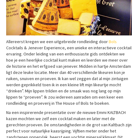
Allereerst kregen we een uitgebreide rondleiding door
Bols
Cocktails & Jenever Experience, een unieke en interactieve cocktail
ervaring. Onder leiding van een enthousiaste gids ontdekten we
hoe je een heerlijke cocktail kunt maken en leerden we meer over
de historie en het erfgoed van jenever. Midden in hartje Amsterdam
ligt deze leuke locatie. Meer dan 40 verschillende likeuren kon je
ruiken, snuiven en proeven. Ik kan wel zeggen dat al mijn zintuigen
werden geprikkeld toen ik in een kleine lift mijn likeurtje mocht
“drinken”. Mijn lippen trilden en de smaak was nog lang op mijn
lippen te “proeven”. Ik zou iedereen aanraden om een keer een
rondleiding en proeverij in The House of Bols te boeken.
Na een inspirerende presentatie over de nieuwe Emmi KALTBACH
kazen mochten we zelf een cocktail maken en later met de
gerechten proeven. De omstandigheden in de grot van Kaltbach zijn
perfect voor natuurlijke kaasrijping. Vijftien meter onder het
zandstenen oppervlak, heerst een vochtig mineraal klimaat. Dit