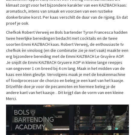
klimaat zorgt voor het bijzondere karakter van een KALTBACH kaas:
aromatisch, intens van smaak en voorzien van een rustieke
donkerbruine korst. Per kaas verschilt de duur van de rijping. En dat
proef je ook.
Chefkok Robert Verweij en Bols bartender Tyron Francesca hadden
twee heerlijke bereidingen bedacht met cocktails en de twee
soorten Emmi KALTBACH kaas. Robert Verweij, de enthousiaste tv
chefkok èn vinoloog (en die combinatie zie je niet vaak) maakte een
erg bijzondere bereiding met de Emmi KALTBACH Le Gruyère AOP.
Je snijdt de Emmi KALTBACH Gryuere AOP in kleine lange reepjes
van ongeveer 1 cm breed bij 4 cm lang. Maak in het midden van de
kaas een klein gleufje. Vervolgens maak je met de keukenmachine
of foodprocessor de chorizo en beleg je een kant van het kaasje.
Ditzelfde doe je voor de pecannoten en hiermee beleg je de
andere kant van het kaasje. . Dit krijgt dan de vorm van een kleine
Merci.