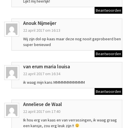
Lijkt mij heerlijk!
Beantwoorden
Anouk Nijmeijer
22 april 2017 om 16:13
Wij zijn dol op kaas maar deze nog nooit geprobeerd ben
super benieuwd
Beantwoorden
van erum maria louisa
22 april 2017 om 16:34
ik waag mijn kans MMMMMMMMMMM
Beantwoorden
Anneliese de Waal
22 april 2017 om 17:40
Ik hou erg van kaas en van verrassingen, ik waag graag
een kansje, zou erg leuk zijn !!