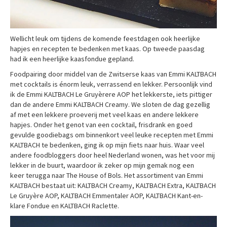
Wellicht leuk om tijdens de komende feestdagen ook heerlijke
hapjes en recepten te bedenken met kaas. Op tweede paasdag
had ik een heerlijke kaasfondue gepland.
Foodpairing door middel van de Zwitserse kaas van Emmi KALTBACH
met cocktails is énorm leuk, verrassend en lekker. Persoonlijk vind
ik de Emmi KALTBACH Le Gruyèrere AOP het lekkerste, iets pittiger
dan de andere Emmi KALTBACH Creamy. We sloten de dag gezellig
af met een lekkere proeverij met veel kaas en andere lekkere
hapjes. Onder het genot van een cocktail, frisdrank en goed
gevulde goodiebags om binnenkort veel leuke recepten met Emmi
KALTBACH te bedenken, ging ik op mijn fiets naar huis. Waar veel
andere foodbloggers door heel Nederland wonen, was het voor mij
lekker in de buurt, waardoor ik zeker op mijn gemak nog een
keer terugga naar The House of Bols. Het assortiment van Emmi
KALTBACH bestaat uit: KALTBACH Creamy, KALTBACH Extra, KALTBACH
Le Gruyère AOP, KALTBACH Emmentaler AOP, KALTBACH Kant-en-
klare Fondue en KALTBACH Raclette.