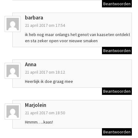
Beantwoorden
barbara
21 april 2017 om 17:54
ik heb nog maar onlangs het genot van kaaseten ontdekt
en sta zeker open voor nieuwe smaken
Beantwoorden
Anna
21 april 2017 om 18:12
Heerliijk ik doe graag mee
Beantwoorden
Marjolein
21 april 2017 om 18:50
Hmmm…..kaas!
Beantwoorden