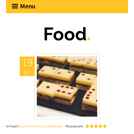
Menu
Food
.
19
apr
In Food \
Evenementen
,
Fooddagboek
Passiescore: