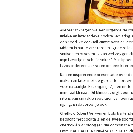
Allereerst kregen we een uitgebreide ro
unieke en interactieve cocktail ervaring
een heerlijke cocktail kunt maken en lee
Midden in hartje Amsterdam ligt deze leuk
snuiven en proeven. Ik kan wel zeggen dat 
mijn likeurtje mocht “drinken”. Mijn lippe
Ik zou iedereen aanraden om een keer een
Na een inspirerende presentatie over d
maken en later met de gerechten proeven
voor natuurlijke kaasrijping. Vijftien me
mineraal klimaat. Dit klimaat zorgt voor
intens van smaak en voorzien van een rus
rijping. En dat proef je ook.
Chefkok Robert Verweij en Bols bartend
bedacht met cocktails en de twee soorte
chefkok èn vinoloog (en die combinatie z
Emmi KALTBACH Le Gruyère AOP. Je snijd