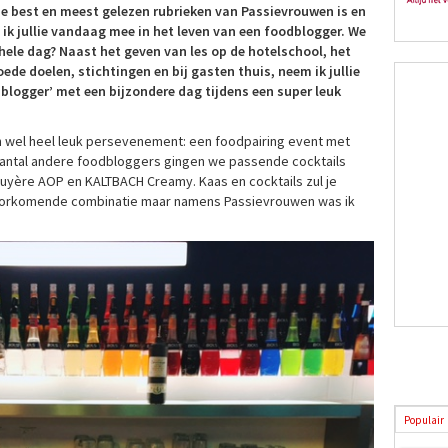
e best en meest gelezen rubrieken van Passievrouwen is en
ik jullie vandaag mee in het leven van een foodblogger. We
 hele dag? Naast het geven van les op de hotelschool, het
ede doelen, stichtingen en bij gasten thuis, neem ik jullie
blogger’ met een bijzondere dag tijdens een super leuk
n wel heel leuk persevenement: een foodpairing event met
antal andere foodbloggers gingen we passende cocktails
uyère AOP en KALTBACH Creamy. Kaas en cocktails zul je
voorkomende combinatie maar namens Passievrouwen was ik
Populair