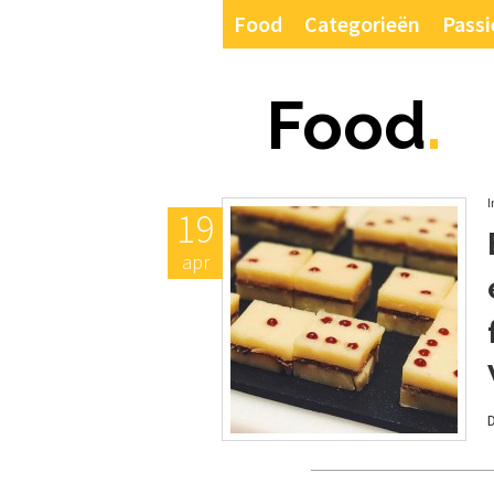
Food
Categorieën
Passi
Food
.
I
19
apr