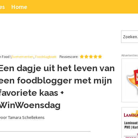
es
Home
Advertenties
n Food \
Evenementen
,
Fooddagboek
Passiescore:
Een dagje uit het leven van
een foodblogger met mijn
favoriete kaas +
WinWoensdag
Door Tamara Schellekens