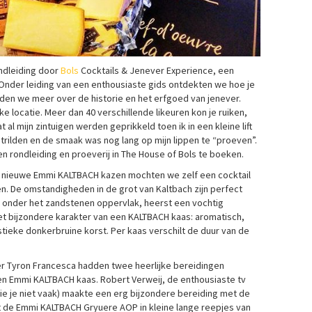
ndleiding door
Bols
Cocktails & Jenever Experience, een
. Onder leiding van een enthousiaste gids ontdekten we hoe je
rden we meer over de historie en het erfgoed van jenever.
e locatie. Meer dan 40 verschillende likeuren kon je ruiken,
al mijn zintuigen werden geprikkeld toen ik in een kleine lift
n trilden en de smaak was nog lang op mijn lippen te “proeven”.
 rondleiding en proeverij in The House of Bols te boeken.
e nieuwe Emmi KALTBACH kazen mochten we zelf een cocktail
. De omstandigheden in de grot van Kaltbach zijn perfect
ter onder het zandstenen oppervlak, heerst een vochtig
 het bijzondere karakter van een KALTBACH kaas: aromatisch,
tieke donkerbruine korst. Per kaas verschilt de duur van de
er Tyron Francesca hadden twee heerlijke bereidingen
n Emmi KALTBACH kaas. Robert Verweij, de enthousiaste tv
ie je niet vaak) maakte een erg bijzondere bereiding met de
t de Emmi KALTBACH Gryuere AOP in kleine lange reepjes van