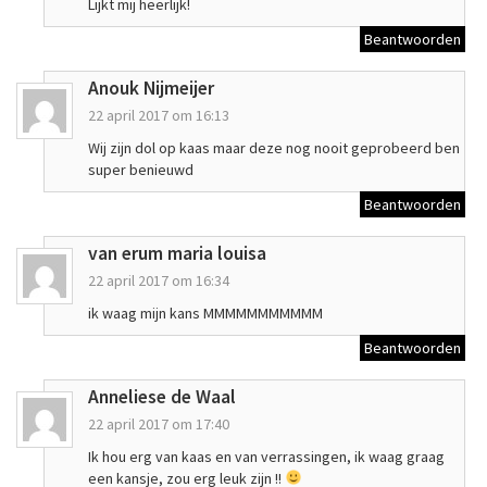
Lijkt mij heerlijk!
Beantwoorden
Anouk Nijmeijer
22 april 2017 om 16:13
Wij zijn dol op kaas maar deze nog nooit geprobeerd ben
super benieuwd
Beantwoorden
van erum maria louisa
22 april 2017 om 16:34
ik waag mijn kans MMMMMMMMMMM
Beantwoorden
Anneliese de Waal
22 april 2017 om 17:40
Ik hou erg van kaas en van verrassingen, ik waag graag
een kansje, zou erg leuk zijn !!