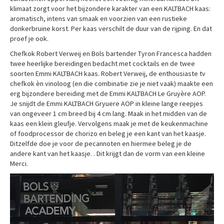
klimaat zorgt voor het bijzondere karakter van een KALTBACH kaas:
aromatisch, intens van smaak en voorzien van een rustieke
donkerbruine korst. Per kaas verschilt de duur van de rijping. En dat
proef je ook.
Chefkok Robert Verweij en Bols bartender Tyron Francesca hadden
twee heerlijke bereidingen bedacht met cocktails en de twee
soorten Emmi KALTBACH kaas. Robert Verweij, de enthousiaste tv
chefkok èn vinoloog (en die combinatie zie je niet vaak) maakte een
erg bijzondere bereiding met de Emmi KALTBACH Le Gruyère AOP.
Je snijdt de Emmi KALTBACH Gryuere AOP in kleine lange reepjes
van ongeveer 1 cm breed bij 4 cm lang. Maak in het midden van de
kaas een klein gleufje. Vervolgens maak je met de keukenmachine
of foodprocessor de chorizo en beleg je een kant van het kaasje.
Ditzelfde doe je voor de pecannoten en hiermee beleg je de
andere kant van het kaasje. . Dit krijgt dan de vorm van een kleine
Merci.