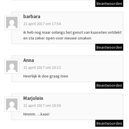
Beantwoorden
barbara
21 april 2017 om 17:54
ik heb nog maar onlangs het genot van kaaseten ontdekt
en sta zeker open voor nieuwe smaken
Beantwoorden
Anna
21 april 2017 om 18:12
Heerliijk ik doe graag mee
Beantwoorden
Marjolein
21 april 2017 om 18:50
Hmmm…..kaas!
Beantwoorden