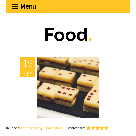
Menu
Food
.
19
apr
In Food \
Evenementen
,
Fooddagboek
Passiescore: