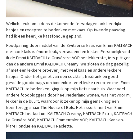
Wellicht leuk om tijdens de komende feestdagen ook heerlijke
hapjes en recepten te bedenken met kaas. Op tweede paasdag
had ik een heerlijke kaasfondue gepland.
Foodpairing door middel van de Zwitserse kaas van Emmi KALTBACH
met cocktails is énorm leuk, verrassend en lekker. Persoonlijk vind
ik de Emmi KALTBACH Le Gruyèrere AOP het lekkerste, iets pittiger
dan de andere Emmi KALTBACH Creamy. We sloten de dag gezellig
af met een lekkere proeverij met veel kaas en andere lekkere
hapjes. Onder het genot van een cocktail, frisdrank en goed
gevulde goodiebags om binnenkort veel leuke recepten met Emmi
KALTBACH te bedenken, ging ik op mijn fiets naar huis. Waar veel
andere foodbloggers door heel Nederland wonen, was het voor mij
lekker in de buurt, waardoor ik zeker op mijn gemak nog een
keer terugga naar The House of Bols. Het assortiment van Emmi
KALTBACH bestaat uit: KALTBACH Creamy, KALTBACH Extra, KALTBACH
Le Gruyère AOP, KALTBACH Emmentaler AOP, KALTBACH Kant-en-
klare Fondue en KALTBACH Raclette.