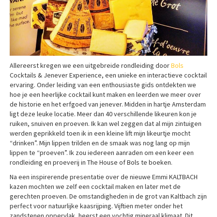
Allereerst kregen we een uitgebreide rondleiding door
Bols
Cocktails & Jenever Experience, een unieke en interactieve cocktail
ervaring. Onder leiding van een enthousiaste gids ontdekten we
hoe je een heerlijke cocktail kunt maken en leerden we meer over
de historie en het erfgoed van jenever. Midden in hartje Amsterdam
ligt deze leuke locatie. Meer dan 40 verschillende likeuren kon je
ruiken, snuiven en proeven. Ik kan wel zeggen dat al mijn zintuigen
werden geprikkeld toen ik in een kleine lift mijn likeurtje mocht
“drinken”. Mijn lippen trilden en de smaak was nog lang op mijn
lippen te “proeven”. Ik zou iedereen aanraden om een keer een
rondleiding en proeverij in The House of Bols te boeken.
Na een inspirerende presentatie over de nieuwe Emmi KALTBACH
kazen mochten we zelf een cocktail maken en later met de
gerechten proeven. De omstandigheden in de grot van Kaltbach zijn
perfect voor natuurlijke kaasrijping. Vijftien meter onder het
zandstenen oppervlak, heerst een vochtig mineraal klimaat. Dit