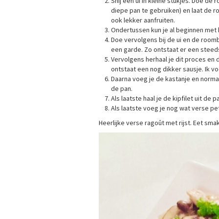
Snij een ui in kleine stukjes. Doe de
diepe pan te gebruiken) en laat de r
ook lekker aanfruiten.
Ondertussen kun je al beginnen met
Doe vervolgens bij de ui en de room
een garde. Zo ontstaat er een steeds
Vervolgens herhaal je dit proces en 
ontstaat een nog dikker sausje. Ik 
Daarna voeg je de kastanje en normal
de pan.
Als laatste haal je de kipfilet uit de 
Als laatste voeg je nog wat verse pe
Heerlijke verse ragoût met rijst. Eet smak