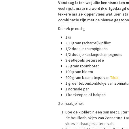
Vandaag laten we jullie kennismaken me
veel rijst, maar nu werd ik uitgedaagd 
lekkere malse kippenvlees wat uren sta
combinatie zijn met de nieuwe gestoom
Dit heb je nodig
1 ui
300 gram (scharrel)kipfilet
1/2 doosje champignons
1/2 doosje kastanjechampignons
3 eetlepels peterselie
25 gram roomboter
100 gram bloem
200 gram basmatirijst van
Tilda
1 groentebouillonblokje van Zonnatu
1 normale pan
1 koekenpan of bakpan
Zo maak je het
Doe de kipfilet in een pan met 1 liter
de bouillonblokjes van Zonnatura. Laa
vlees in draadjes uiteen valt.