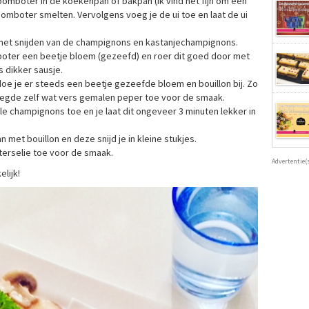
 roomboter in de koekenpan of bakpan (ik vind het fijn om een
oomboter smelten. Vervolgens voeg je de ui toe en laat de ui
 het snijden van de champignons en kastanjechampignons.
boter een beetje bloem (gezeefd) en roer dit goed door met
 dikker sausje.
doe je er steeds een beetje gezeefde bloem en bouillon bij. Zo
voegde zelf wat vers gemalen peper toe voor de smaak.
e champignons toe en je laat dit ongeveer 3 minuten lekker in
pan met bouillon en deze snijd je in kleine stukjes.
terselie toe voor de smaak.
Advertentie(
elijk!