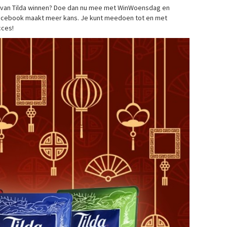
jst van Tilda winnen? Doe dan nu mee met WinWoensdag en
 Facebook maakt meer kans. Je kunt meedoen tot en met
cces!