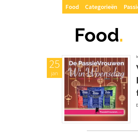
Food
Categorieën
Passi
Food
.
I
25
jan