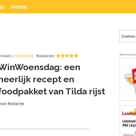
es
Home
Advertenties
n Food \
winwoensdag
Passiescore:
WinWoensdag: een
heerlijk recept en
foodpakket van Tilda rijst
Door Redactie