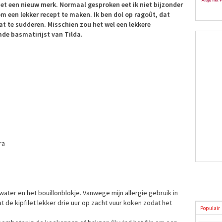
t een nieuw merk. Normaal gesproken eet ik niet bijzonder
om een lekker recept te maken. Ik ben dol op ragoût, dat
at te sudderen. Misschien zou het wel een lekkere
de basmatirijst van Tilda.
ra
 water en het bouillonblokje. Vanwege mijn allergie gebruik in
t de kipfilet lekker drie uur op zacht vuur koken zodat het
Populair