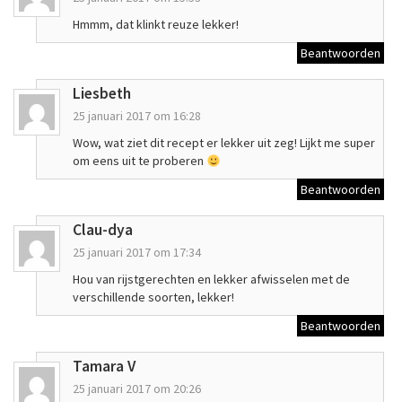
Hmmm, dat klinkt reuze lekker!
Beantwoorden
Liesbeth
25 januari 2017 om 16:28
Wow, wat ziet dit recept er lekker uit zeg! Lijkt me super
om eens uit te proberen
Beantwoorden
Clau-dya
25 januari 2017 om 17:34
Hou van rijstgerechten en lekker afwisselen met de
verschillende soorten, lekker!
Beantwoorden
Tamara V
25 januari 2017 om 20:26