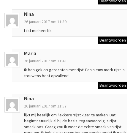
Beantwoorden
Nina
26 januari 2017 om 11:39
Lijkt me heerlijk!
Beantwoorden
Maria
26 januari 2017 om 11:43
Ik ben gek op gerechten met rijst! Een nieuw merk rijst is
trouwens best opvallend!
Beantwoorden
Nina
26 januari 2017 om 11:57
lijkt mij heerlijk om ‘lekkere ‘rijst klaar te maken. Dat
begint natuurlijk al bij de basis. tegenwoordig is rijst
smaakloos. Graag zou ik weer de echte smaak van rijst
proeven. Ik heb al wat recepten opgezocht zodat ik gelijk