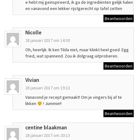
e hebt mij geinspireerd, ik ga de ingrediënten gelijk halen
en vanavond een lekker rijstgerecht op tafel zetten
Beantwoorden
Nicolle
28 januari 2017 om 14:30
Oh, heerlijk. Ik ken Tilda niet, maar klinkt heel goed. Egg
fried, wat spannend. Zou ik dolgraag uitproberen.
Beantwoorden
Vivian
28 januari 2017 om 19:22
Vanavond je recept gemaakt! Om je vingers bij af te
likken
! Jummie!!
Beantwoorden
centine blaakman
28 januari 2017 om 20:13