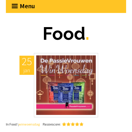
Menu
Food
.
25
jan
In Food \
winwoensdag
Passiescore: