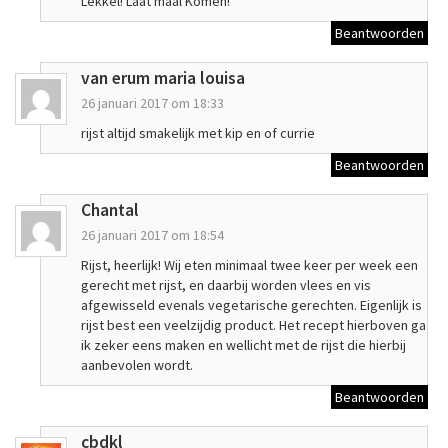
Lekkel! Laat maal Komen!
Beantwoorden
van erum maria louisa
26 januari 2017 om 18:33
rijst altijd smakelijk met kip en of currie
Beantwoorden
Chantal
26 januari 2017 om 18:54
Rijst, heerlijk! Wij eten minimaal twee keer per week een
gerecht met rijst, en daarbij worden vlees en vis
afgewisseld evenals vegetarische gerechten. Eigenlijk is
rijst best een veelzijdig product. Het recept hierboven ga
ik zeker eens maken en wellicht met de rijst die hierbij
aanbevolen wordt.
Beantwoorden
cbdkl