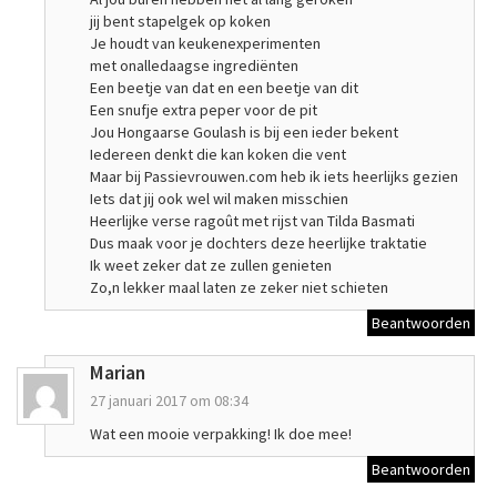
jij bent stapelgek op koken
Je houdt van keukenexperimenten
met onalledaagse ingrediënten
Een beetje van dat en een beetje van dit
Een snufje extra peper voor de pit
Jou Hongaarse Goulash is bij een ieder bekent
Iedereen denkt die kan koken die vent
Maar bij Passievrouwen.com heb ik iets heerlijks gezien
Iets dat jij ook wel wil maken misschien
Heerlijke verse ragoût met rijst van Tilda Basmati
Dus maak voor je dochters deze heerlijke traktatie
Ik weet zeker dat ze zullen genieten
Zo,n lekker maal laten ze zeker niet schieten
Beantwoorden
Marian
27 januari 2017 om 08:34
Wat een mooie verpakking! Ik doe mee!
Beantwoorden