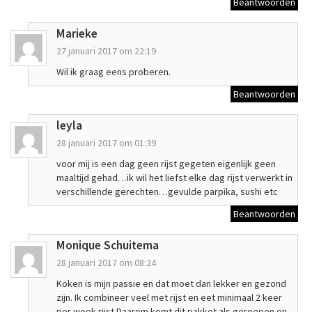
Beantwoorden
Marieke
27 januari 2017 om 22:19
Wil ik graag eens proberen.
Beantwoorden
leyla
28 januari 2017 om 01:39
voor mij is een dag geen rijst gegeten eigenlijk geen
maaltijd gehad…ik wil het liefst elke dag rijst verwerkt in
verschillende gerechten…gevulde parpika, sushi etc
Beantwoorden
Monique Schuitema
28 januari 2017 om 08:24
Koken is mijn passie en dat moet dan lekker en gezond
zijn. Ik combineer veel met rijst en eet minimaal 2 keer
per week rijst.Daarom komt dit pakket als geroepen en