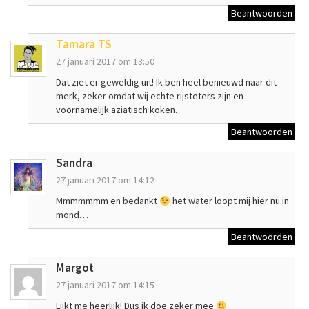
Beantwoorden
Tamara TS
27 januari 2017 om 13:50
Dat ziet er geweldig uit! Ik ben heel benieuwd naar dit
merk, zeker omdat wij echte rijsteters zijn en
voornamelijk aziatisch koken.
Beantwoorden
Sandra
27 januari 2017 om 14:12
Mmmmmmm en bedankt
het water loopt mij hier nu in
mond…
Beantwoorden
Margot
27 januari 2017 om 14:15
Lijkt me heerlijk! Dus ik doe zeker mee