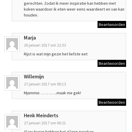
gerechten. Zodat ik meer inspiratie kan hebben met
koken waardoor ik eten weer eens waardeert en van kan
houden.
Beantwoorden
Marja
26 januari 2017 om 22:33
Rijst is wat mijn gezin het liefste eet
Beantwoorden
Willemijn
27 januari 2017 om 00:13
Mjammie…………..maak me gek!
Beantwoorden
Henk Meinderts
27 januari 2017 om 00:21
Al jou buren hebben het al lang geroken