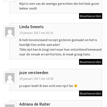
Rijst is een van de weinige gerechten die het hele gezin
lekker vindt!
Beantwoorden
Linda Smeets
29 januari 2017 om 01:31
Ik heb bovenstaand recept gisteren gemaakt en het is
heerlijk! Een echte aanrader!
Tilda rijst ken ik (nog) niet maar ben ontzettend benieuwd
naar de smaak ervan! Kortom, ik maak graag kans.
Beantwoorden
joze versteeden
29 januari 2017 om 10:45
ja super leuk!! Ik ben echt een rijst fan
Beantwoorden
Adriana de Ruiter