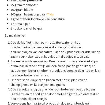
3 eetlepels peterselie
25 gram roomboter
100 gram bloem
200 gram basmatirijst van
Tilda
1 groentebouillonblokje van Zonnatura
1 normale pan
1 koekenpan of bakpan
Zo maak je het
Doe de kipfilet in een pan met 1 liter water en het
bouillonblokje. Vanwege mijn allergie gebruik in de
bouillonblokjes van Zonnatura. Laat de kipfilet lekker drie uur op
zacht vuur koken zodat het vlees in draadjes uiteen valt.
Snij een ui in kleine stukjes. Doe de roomboter in de koekenpan
of bakpan (ik vind het fijn om een diepe pan te gebruiken) en
laat de roomboter smelten. Vervolgens voeg je de ui toe en laat
de ui ook lekker aanfruiten.
Ondertussen kun je al beginnen met het snijden van de
champignons en kastanjechampignons.
Doe vervolgens bij de ui en de roomboter een beetje bloem
(gezeefd) en roer dit goed door met een garde. Zo ontstaat er
een steeds dikker sausje.
Vervolgens herhaal je dit proces en doe je er steeds een