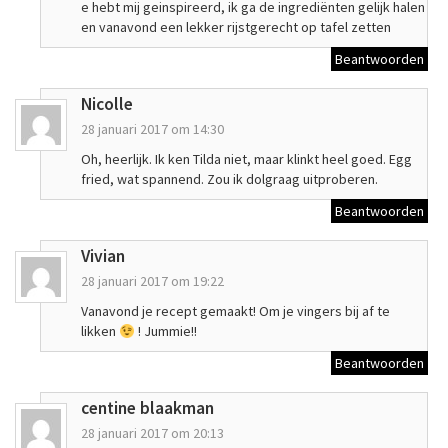
e hebt mij geinspireerd, ik ga de ingrediënten gelijk halen
en vanavond een lekker rijstgerecht op tafel zetten
Beantwoorden
Nicolle
28 januari 2017 om 14:30
Oh, heerlijk. Ik ken Tilda niet, maar klinkt heel goed. Egg
fried, wat spannend. Zou ik dolgraag uitproberen.
Beantwoorden
Vivian
28 januari 2017 om 19:22
Vanavond je recept gemaakt! Om je vingers bij af te
likken
! Jummie!!
Beantwoorden
centine blaakman
28 januari 2017 om 20:13