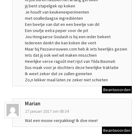
jij bent stapelgek op koken
Je houdt van keukenexperimenten
met onalledaagse ingrediënten
Een beetje van dat en een beetje van dit
Een snufje extra peper voor de pit
Jou Hongaarse Goulash is bij een ieder bekent
Iedereen denkt die kan koken die vent
Maar bij Passievrouwen.com heb ik iets heerlijks gezien
Iets dat jij ook wel wil maken misschien
Heerlijke verse ragoût met rijst van Tilda Basmati
Dus maak voor je dochters deze heerlijke traktatie
Ik weet zeker dat ze zullen genieten
Zo,n lekker maal laten ze zeker niet schieten
Beantwoorden
Marian
27 januari 2017 om 08:34
Wat een mooie verpakking! Ik doe mee!
Beantwoorden