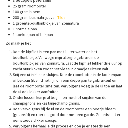
3 eetlepels peterselie
25 gram roomboter
100 gram bloem
200 gram basmatirijst van
Tilda
1 groentebouillonblokje van Zonnatura
1 normale pan
1 koekenpan of bakpan
Zo maak je het
Doe de kipfilet in een pan met 1 liter water en het
bouillonblokje. Vanwege mijn allergie gebruik in de
bouillonblokjes van Zonnatura. Laat de kipfilet lekker drie uur op
zacht vuur koken zodat het vlees in draadjes uiteen valt.
Snij een ui in kleine stukjes. Doe de roomboter in de koekenpan
of bakpan (ik vind het fijn om een diepe pan te gebruiken) en
laat de roomboter smelten. Vervolgens voeg je de ui toe en laat
de ui ook lekker aanfruiten.
Ondertussen kun je al beginnen met het snijden van de
champignons en kastanjechampignons.
Doe vervolgens bij de ui en de roomboter een beetje bloem
(gezeefd) en roer dit goed door met een garde. Zo ontstaat er
een steeds dikker sausje.
Vervolgens herhaal je dit proces en doe je er steeds een