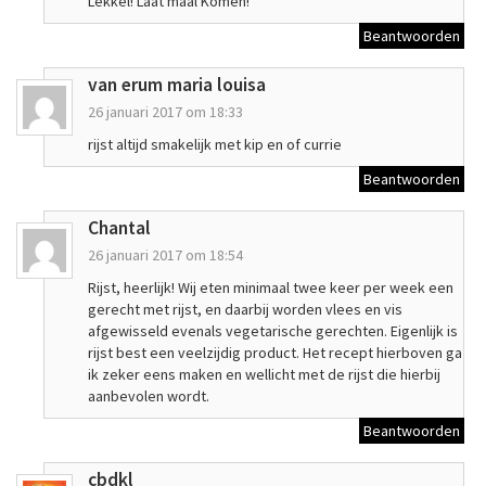
Lekkel! Laat maal Komen!
Beantwoorden
van erum maria louisa
26 januari 2017 om 18:33
rijst altijd smakelijk met kip en of currie
Beantwoorden
Chantal
26 januari 2017 om 18:54
Rijst, heerlijk! Wij eten minimaal twee keer per week een
gerecht met rijst, en daarbij worden vlees en vis
afgewisseld evenals vegetarische gerechten. Eigenlijk is
rijst best een veelzijdig product. Het recept hierboven ga
ik zeker eens maken en wellicht met de rijst die hierbij
aanbevolen wordt.
Beantwoorden
cbdkl