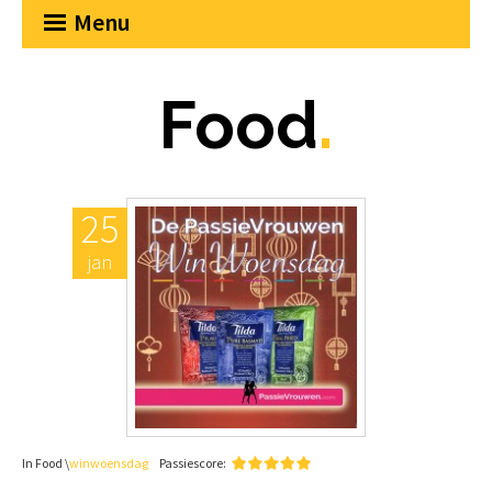
Menu
Food
.
25
jan
In Food \
winwoensdag
Passiescore: