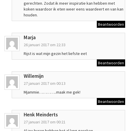
gerechten. Zodat ik meer inspiratie kan hebben met
koken waardoor ik eten weer eens waardeert en van kan
houden.
Beantwoorden
Marja
26 januari 2017 om 22:33
Rijst is wat mijn gezin het liefste eet
Beantwoorden
Willemijn
27 januari 2017 om 00:13
Mjammie…………..maak me gek!
Beantwoorden
Henk Meinderts
27 januari 2017 om 00:21
Al jou buren hebben het al lang geroken