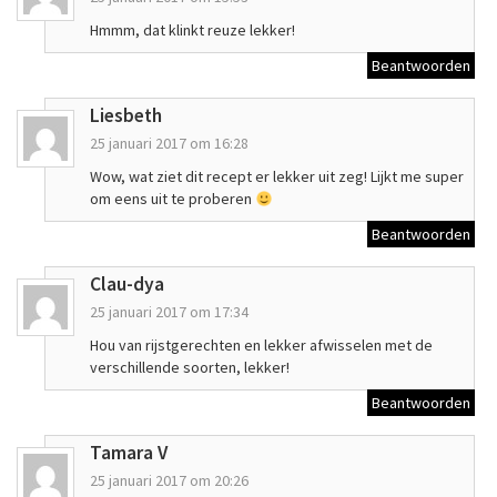
Hmmm, dat klinkt reuze lekker!
Beantwoorden
Liesbeth
25 januari 2017 om 16:28
Wow, wat ziet dit recept er lekker uit zeg! Lijkt me super
om eens uit te proberen
Beantwoorden
Clau-dya
25 januari 2017 om 17:34
Hou van rijstgerechten en lekker afwisselen met de
verschillende soorten, lekker!
Beantwoorden
Tamara V
25 januari 2017 om 20:26