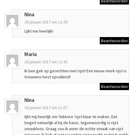
Beantwoorden
Nina
26 januari 2017 om 11:39
Lijkt me heerlijk!
Beantwoorden
Maria
26 januari 2017 om 11:43
Ik ben gek op gerechten met rijst! Een nieuw merk rijst is
trouwens best opvallend!
Beantwoorden
Nina
26 januari 2017 om 11:57
lijkt mij heerlijk om ‘lekkere ‘rijst klaar te maken. Dat
begint natuurlijk al bij de basis. tegenwoordig is rijst
smaakloos. Graag zou ik weer de echte smaak van rijst
proeven. Ik heb al wat recepten opgezocht zodat ik gelijk