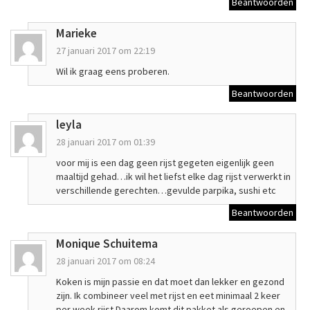
Beantwoorden
Marieke
27 januari 2017 om 22:19
Wil ik graag eens proberen.
Beantwoorden
leyla
28 januari 2017 om 01:39
voor mij is een dag geen rijst gegeten eigenlijk geen
maaltijd gehad…ik wil het liefst elke dag rijst verwerkt in
verschillende gerechten…gevulde parpika, sushi etc
Beantwoorden
Monique Schuitema
28 januari 2017 om 08:24
Koken is mijn passie en dat moet dan lekker en gezond
zijn. Ik combineer veel met rijst en eet minimaal 2 keer
per week rijst.Daarom komt dit pakket als geroepen en