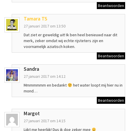
Beantwoorden
Tamara TS
27 januari 2017 om 13:50
Dat ziet er geweldig uit! Ik ben heel benieuwd naar dit
merk, zeker omdat wij echte rijsteters zijn en
voornamelijk aziatisch koken.
Beantwoorden
Sandra
27 januari 2017 om 14:12
Mmmmmmm en bedankt
het water loopt mij hier nu in
mond…
Beantwoorden
Margot
27 januari 2017 om 14:15
Lijkt me heerlijk! Dus ik doe zeker mee