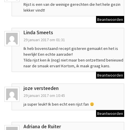
Rijst is een van de weinige gerechten die het hele gezin
lekker vindt!
Beantwoorden
Linda Smeets
29 januari 2017 om 01:31
Ik heb bovenstaand recept gisteren gemaakt en het is
heerlijk! Een echte aanrader!
Tilda rijst ken ik (nog) niet maar ben ontzettend benieuwd
naar de smaak ervan! Kortom, ik maak graag kans.
Beantwoorden
joze versteeden
29 januari 2017 om 10:45
ja super leuk!! Ik ben echt een rijst fan
Beantwoorden
Adriana de Ruiter