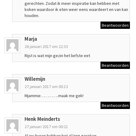
gerechten. Zodat ik meer inspiratie kan hebben met
koken waardoor ik eten weer eens waardeert en van kan
houden.
Beantwoorden
Marja
26 januari 2017 om 22:33
Rijst is wat mijn gezin het liefste eet
Beantwoorden
Willemijn
27 januari 2017 om 00:13
Mjammie…………..maak me gek!
Beantwoorden
Henk Meinderts
27 januari 2017 om 00:21
Al jou buren hebben het al lang geroken