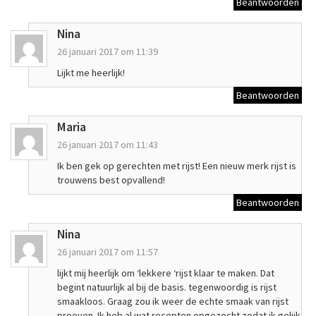
Beantwoorden
Nina
26 januari 2017 om 11:39
Lijkt me heerlijk!
Beantwoorden
Maria
26 januari 2017 om 11:43
Ik ben gek op gerechten met rijst! Een nieuw merk rijst is
trouwens best opvallend!
Beantwoorden
Nina
26 januari 2017 om 11:57
lijkt mij heerlijk om ‘lekkere ‘rijst klaar te maken. Dat
begint natuurlijk al bij de basis. tegenwoordig is rijst
smaakloos. Graag zou ik weer de echte smaak van rijst
proeven. Ik heb al wat recepten opgezocht zodat ik gelijk