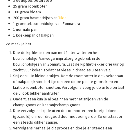
3 eetlepels peterselie
25 gram roomboter
100 gram bloem
200 gram basmatirijst van
Tilda
1 groentebouillonblokje van Zonnatura
1 normale pan
1 koekenpan of bakpan
Zo maak je het
Doe de kipfilet in een pan met 1 liter water en het
bouillonblokje. Vanwege mijn allergie gebruik in de
bouillonblokjes van Zonnatura. Laat de kipfilet lekker drie uur op
zacht vuur koken zodat het vlees in draadjes uiteen valt.
Snij een ui in kleine stukjes. Doe de roomboter in de koekenpan
of bakpan (ik vind het fijn om een diepe pan te gebruiken) en
laat de roomboter smelten. Vervolgens voeg je de ui toe en laat
de ui ook lekker aanfruiten.
Ondertussen kun je al beginnen met het snijden van de
champignons en kastanjechampignons.
Doe vervolgens bij de ui en de roomboter een beetje bloem
(gezeefd) en roer dit goed door met een garde. Zo ontstaat er
een steeds dikker sausje.
Vervolgens herhaal je dit proces en doe je er steeds een