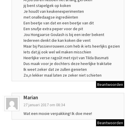
jij bent stapelgek op koken
Je houdt van keukenexperimenten
met onalledaagse ingrediënten
Een beetje van dat en een beetje van dit
Een snufje extra peper voor de pit
Jou Hongaarse Goulash is bij een ieder bekent
Iedereen denkt die kan koken die vent
Maar bij Passievrouwen.com heb ik iets heerlijks gezien
Iets dat jij ook wel wil maken misschien
Heerlijke verse ragoût met rijst van Tilda Basmati
Dus maak voor je dochters deze heerlijke traktatie
Ik weet zeker dat ze zullen genieten
Zo,n lekker maal laten ze zeker niet schieten
Beantwoorden
Marian
27 januari 2017 om 08:34
Wat een mooie verpakking! Ik doe mee!
Beantwoorden