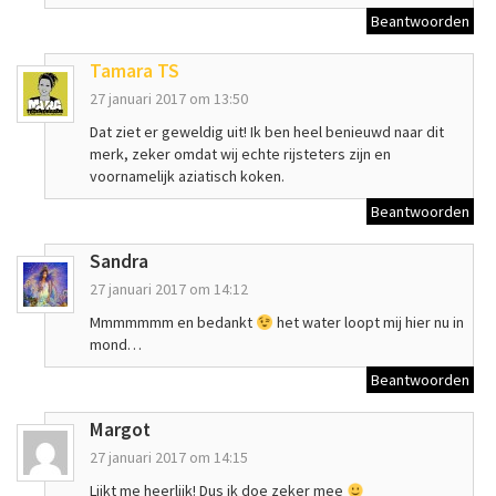
Beantwoorden
Tamara TS
27 januari 2017 om 13:50
Dat ziet er geweldig uit! Ik ben heel benieuwd naar dit
merk, zeker omdat wij echte rijsteters zijn en
voornamelijk aziatisch koken.
Beantwoorden
Sandra
27 januari 2017 om 14:12
Mmmmmmm en bedankt
het water loopt mij hier nu in
mond…
Beantwoorden
Margot
27 januari 2017 om 14:15
Lijkt me heerlijk! Dus ik doe zeker mee