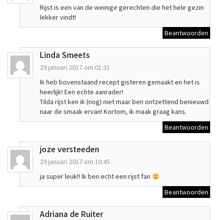
Rijst is een van de weinige gerechten die het hele gezin
lekker vindt!
Beantwoorden
Linda Smeets
29 januari 2017 om 01:31
Ik heb bovenstaand recept gisteren gemaakt en het is
heerlijk! Een echte aanrader!
Tilda rijst ken ik (nog) niet maar ben ontzettend benieuwd
naar de smaak ervan! Kortom, ik maak graag kans.
Beantwoorden
joze versteeden
29 januari 2017 om 10:45
ja super leuk!! Ik ben echt een rijst fan
Beantwoorden
Adriana de Ruiter