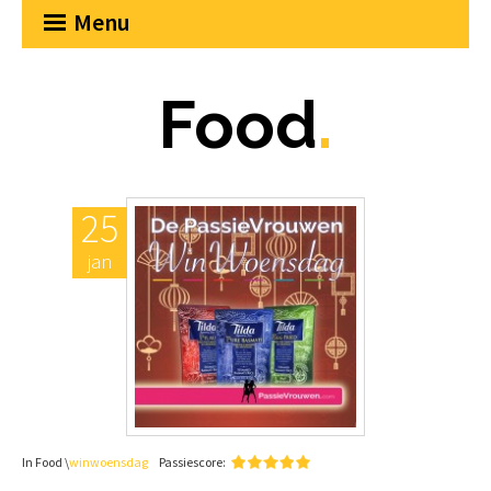
Menu
Food
.
25
jan
In Food \
winwoensdag
Passiescore: