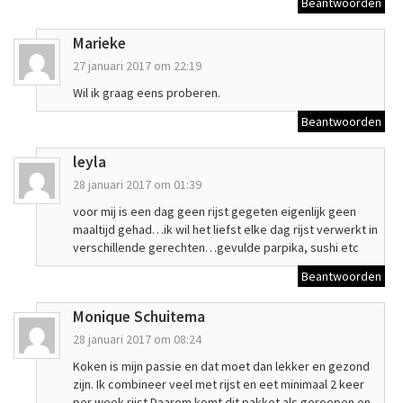
Beantwoorden
Marieke
27 januari 2017 om 22:19
Wil ik graag eens proberen.
Beantwoorden
leyla
28 januari 2017 om 01:39
voor mij is een dag geen rijst gegeten eigenlijk geen
maaltijd gehad…ik wil het liefst elke dag rijst verwerkt in
verschillende gerechten…gevulde parpika, sushi etc
Beantwoorden
Monique Schuitema
28 januari 2017 om 08:24
Koken is mijn passie en dat moet dan lekker en gezond
zijn. Ik combineer veel met rijst en eet minimaal 2 keer
per week rijst.Daarom komt dit pakket als geroepen en