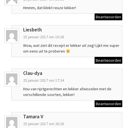
Hmmm, dat klinkt reuze lekker!
Beantwoorden
Liesbeth
25 januari 2017 om 16:28
Wow, wat ziet dit recept er lekker uit zeg! Lijkt me super
om eens uit te proberen
Beantwoorden
Clau-dya
25 januari 2017 om 17:34
Hou van rijstgerechten en lekker afwisselen met de
verschillende soorten, lekker!
Beantwoorden
Tamara V
25 januari 2017 om 20:26