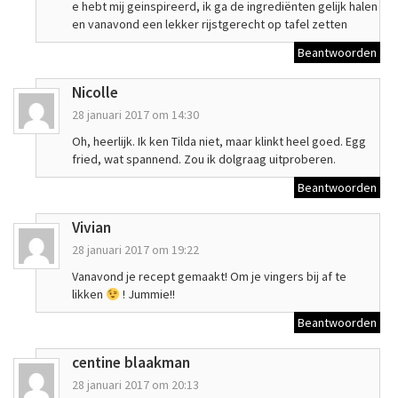
e hebt mij geinspireerd, ik ga de ingrediënten gelijk halen
en vanavond een lekker rijstgerecht op tafel zetten
Beantwoorden
Nicolle
28 januari 2017 om 14:30
Oh, heerlijk. Ik ken Tilda niet, maar klinkt heel goed. Egg
fried, wat spannend. Zou ik dolgraag uitproberen.
Beantwoorden
Vivian
28 januari 2017 om 19:22
Vanavond je recept gemaakt! Om je vingers bij af te
likken
! Jummie!!
Beantwoorden
centine blaakman
28 januari 2017 om 20:13