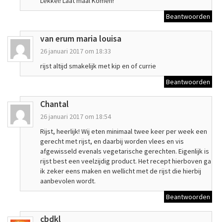
Lekkel! Laat maal Komen!
Beantwoorden
van erum maria louisa
26 januari 2017 om 18:33
rijst altijd smakelijk met kip en of currie
Beantwoorden
Chantal
26 januari 2017 om 18:54
Rijst, heerlijk! Wij eten minimaal twee keer per week een
gerecht met rijst, en daarbij worden vlees en vis
afgewisseld evenals vegetarische gerechten. Eigenlijk is
rijst best een veelzijdig product. Het recept hierboven ga
ik zeker eens maken en wellicht met de rijst die hierbij
aanbevolen wordt.
Beantwoorden
cbdkl