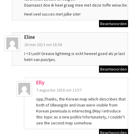
Daarnaast doe ik heel graag mee met deze toffe winactie.
Heel veel succes met jullie site!
Beantwoorden
Eline
26 mei 2013 om 18:04
I <3 Lush! Grease lightning is echt heeeel goed als je last
hebt van puistjes.
Beantwoorden
Elly
7 augustus 2016 om 13:57
opp,Thanks, the Korean map which describes that
both of Ulleungdo and Usan were visible from
Korean peninsula is interesting.(May I introduce
this topic as a new po)lUs?nfortunatety, I couldn’t
see the second map somehow.
Beantwoorden