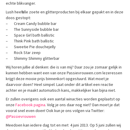
echte blikvanger.
Lush heeft alle zoete en glitterproducten bij elkaar gepakt en in deze
doos gestopt:
– Cream Candy bubble bar
– The Sunnyside bubble bar
– Space Girl bath ballistic
– Think Pink bath ballistic
– Sweetie Pie douchejelly
– Rock Star zeep
– Shimmy Shimmy glitterbar
Wij horen jullie al denken: die is van mij? Daar zou je zomaar gelijk in
kunnen hebben want een van onze Passievrouwen.com lezeressen
krijgt deze mooie prijs binnenkort opgestuurd. Wat moet je
daarvoor doen? Heel simpel: Laat onder dit artikel een reactie
achter en je maakt automatisch kans, makkelijker kan bijna niet.
Er zullen overigens ook een aantal winacties worden geplaatst op
onze
Facebook pagina
. Volg je ons daar nog niet? Dan moet je dat
vooral snel even doen! Ook kun je ons volgen via Twitter:
@Passievrouwen
Meedoen kan iedere dag tot en met 4 juni 2013. Op 5 juni zullen wij