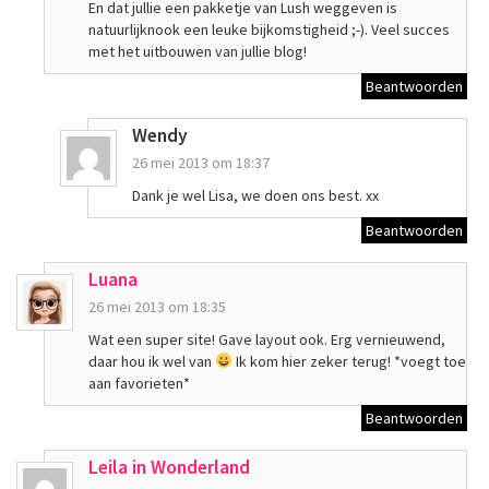
En dat jullie een pakketje van Lush weggeven is
natuurlijknook een leuke bijkomstigheid ;-). Veel succes
met het uitbouwen van jullie blog!
Beantwoorden
Wendy
26 mei 2013 om 18:37
Dank je wel Lisa, we doen ons best. xx
Beantwoorden
Luana
26 mei 2013 om 18:35
Wat een super site! Gave layout ook. Erg vernieuwend,
daar hou ik wel van
Ik kom hier zeker terug! *voegt toe
aan favorieten*
Beantwoorden
Leila in Wonderland