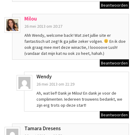
Beantwoorden
Milou
26 mei 2013 om 20:27
Ahh Wendy, welcome back! Wat ziet jullie site er
fantastisch uit zeg! Ik ga jullie zeker volgen.
En ik doe
ook graag mee met deze winactie, I looooove Lush!
(vandaar dat mijn kat nu ook zo heet, hahah.)
Beantwoorden
Wendy
26 mei 2013 om 21:29
Ah, wat lief! Dank je Milou! En dank je voor de
complimenten. Iedereen trouwens bedankt, we
zijn erg trots op deze start!
Beantwoorden
Tamara Dresens