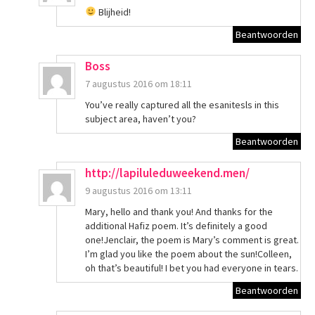
Blijheid!
Beantwoorden
Boss
7 augustus 2016 om 18:11
You’ve really captured all the esanitesls in this
subject area, haven’t you?
Beantwoorden
http://lapiluleduweekend.men/
9 augustus 2016 om 13:11
Mary, hello and thank you! And thanks for the
additional Hafiz poem. It’s definitely a good
one!Jenclair, the poem is Mary’s comment is great.
I’m glad you like the poem about the sun!Colleen,
oh that’s beautiful! I bet you had everyone in tears.
Beantwoorden