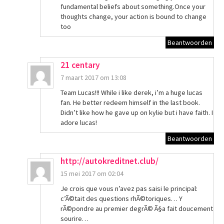
fundamental beliefs about something.Once your
thoughts change, your action is bound to change
too
Beantwoorden
21 centary
7 maart 2017 om 13:08
Team Lucas!!! While i like derek, i’m a huge lucas
fan. He better redeem himself in the last book.
Didn’t like how he gave up on kylie but i have faith. I
adore lucas!
Beantwoorden
http://autokreditnet.club/
15 mei 2017 om 02:04
Je crois que vous n’avez pas saisi le principal:
c’Ã©tait des questions rhÃ©toriques… Y
rÃ©pondre au premier degrÃ© Ã§a fait doucement
sourire…