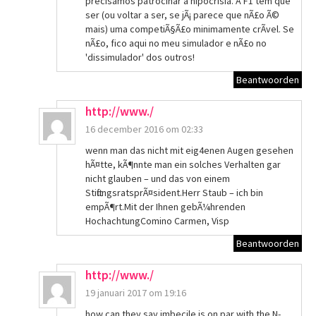
precisamos patrocinar a hipocrisia. A F1 tem que
ser (ou voltar a ser, se jÃ¡ parece que nÃ£o Ã©
mais) uma competiÃ§Ã£o minimamente crÃ­vel. Se
nÃ£o, fico aqui no meu simulador e nÃ£o no
'dissimulador' dos outros!
Beantwoorden
http://www./
16 december 2016 om 02:33
wenn man das nicht mit eig4enen Augen gesehen
hÃ¤tte, kÃ¶nnte man ein solches Verhalten gar
nicht glauben – und das von einem
StiftungsratsprÃ¤sident.Herr Staub – ich bin
empÃ¶rt.Mit der Ihnen gebÃ¼hrenden
HochachtungComino Carmen, Visp
Beantwoorden
http://www./
19 januari 2017 om 19:16
how can they say imbecile is on par with the N-