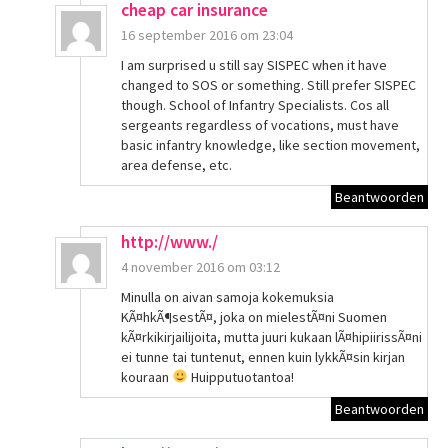
cheap car insurance
16 september 2016 om 23:04
I am surprised u still say SISPEC when it have
changed to SOS or something. Still prefer SISPEC
though. School of Infantry Specialists. Cos all
sergeants regardless of vocations, must have
basic infantry knowledge, like section movement,
area defense, etc.
Beantwoorden
http://www./
4 november 2016 om 03:12
Minulla on aivan samoja kokemuksia
KÃ¤hkÃ¶sestÃ¤, joka on mielestÃ¤ni Suomen
kÃ¤rkikirjailijoita, mutta juuri kukaan lÃ¤hipiirissÃ¤ni
ei tunne tai tuntenut, ennen kuin lykkÃ¤sin kirjan
kouraan
Huipputuotantoa!
Beantwoorden