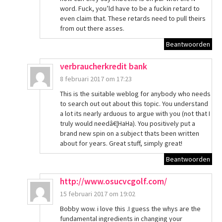
word. Fuck, you’ld have to be a fuckin retard to
even claim that. These retards need to pull theirs
from out there asses.
Beantwoorden
verbraucherkredit bank
8 februari 2017 om 17:23
This is the suitable weblog for anybody who needs
to search out out about this topic. You understand
a lot its nearly arduous to argue with you (not that I
truly would needâ€¦HaHa). You positively put a
brand new spin on a subject thats been written
about for years. Great stuff, simply great!
Beantwoorden
http://www.osucvcgolf.com/
15 februari 2017 om 19:02
Bobby wow. i love this .I guess the whys are the
fundamental ingredients in changing your