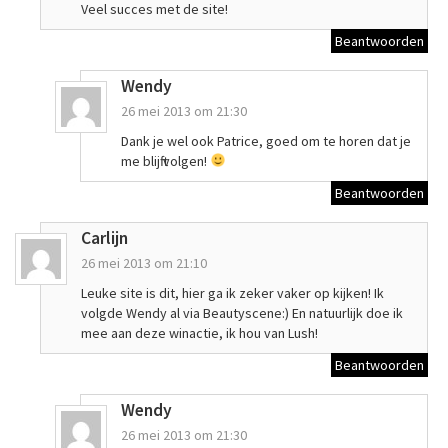
Veel succes met de site!
Beantwoorden
Wendy
26 mei 2013 om 21:30
Dank je wel ook Patrice, goed om te horen dat je
me blijft volgen!
Beantwoorden
Carlijn
26 mei 2013 om 21:10
Leuke site is dit, hier ga ik zeker vaker op kijken! Ik
volgde Wendy al via Beautyscene:) En natuurlijk doe ik
mee aan deze winactie, ik hou van Lush!
Beantwoorden
Wendy
26 mei 2013 om 21:30