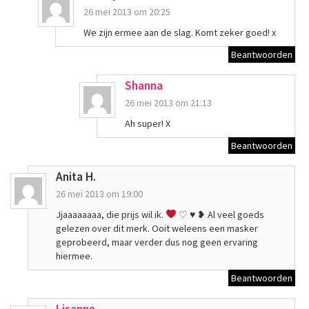
26 mei 2013 om 20:25
We zijn ermee aan de slag. Komt zeker goed! x
Beantwoorden
Shanna
26 mei 2013 om 21:13
Ah super! X
Beantwoorden
Anita H.
26 mei 2013 om 19:00
Jjaaaaaaaa, die prijs wil ik.
♡
♥
❥ Al veel goeds
gelezen over dit merk. Ooit weleens een masker
geprobeerd, maar verder dus nog geen ervaring
hiermee.
Beantwoorden