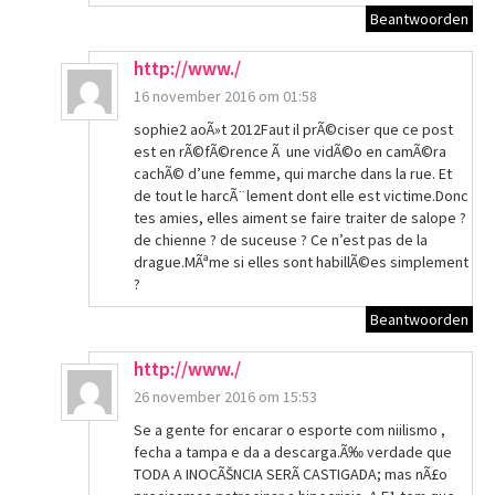
Beantwoorden
http://www./
16 november 2016 om 01:58
sophie2 aoÃ»t 2012Faut il prÃ©ciser que ce post
est en rÃ©fÃ©rence Ã une vidÃ©o en camÃ©ra
cachÃ© d’une femme, qui marche dans la rue. Et
de tout le harcÃ¨lement dont elle est victime.Donc
tes amies, elles aiment se faire traiter de salope ?
de chienne ? de suceuse ? Ce n’est pas de la
drague.MÃªme si elles sont habillÃ©es simplement
?
Beantwoorden
http://www./
26 november 2016 om 15:53
Se a gente for encarar o esporte com niilismo ,
fecha a tampa e da a descarga.Ã‰ verdade que
TODA A INOCÃŠNCIA SERÃ CASTIGADA; mas nÃ£o