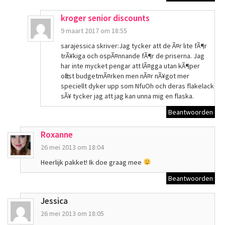
kroger senior discounts
9 maart 2017 om 18:55
sarajessica skriver:Jag tycker att de Ã¤r lite fÃ¶r
trÃ¥kiga och ospÃ¤nnande fÃ¶r de priserna. Jag
har inte mycket pengar att lÃ¤gga utan kÃ¶per
oftast budgetmÃ¤rken men nÃ¤r nÃ¥got mer
speciellt dyker upp som NfuOh och deras flakelack
sÃ¥ tycker jag att jag kan unna mig en flaska.
Beantwoorden
Roxanne
26 mei 2013 om 18:04
Heerlijk pakket! Ik doe graag mee
Beantwoorden
Jessica
26 mei 2013 om 18:05