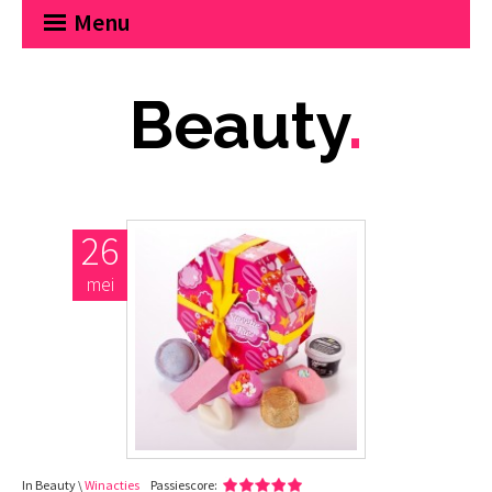
Menu
Beauty
.
26
mei
In Beauty \
Winacties
Passiescore: