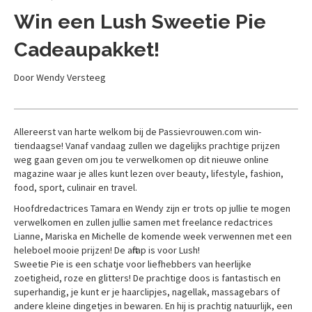
Win een Lush Sweetie Pie
Cadeaupakket!
Door Wendy Versteeg
Allereerst van harte welkom bij de Passievrouwen.com win-
tiendaagse! Vanaf vandaag zullen we dagelijks prachtige prijzen
weg gaan geven om jou te verwelkomen op dit nieuwe online
magazine waar je alles kunt lezen over beauty, lifestyle, fashion,
food, sport, culinair en travel.
Hoofdredactrices Tamara en Wendy zijn er trots op jullie te mogen
verwelkomen en zullen jullie samen met freelance redactrices
Lianne, Mariska en Michelle de komende week verwennen met een
heleboel mooie prijzen! De aftrap is voor Lush!
Sweetie Pie is een schatje voor liefhebbers van heerlijke
zoetigheid, roze en glitters! De prachtige doos is fantastisch en
superhandig, je kunt er je haarclipjes, nagellak, massagebars of
andere kleine dingetjes in bewaren. En hij is prachtig natuurlijk, een