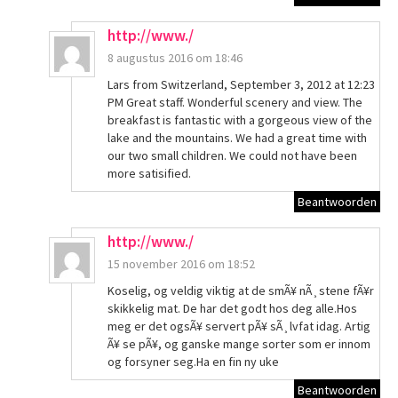
http://www./
8 augustus 2016 om 18:46
Lars from Switzerland, September 3, 2012 at 12:23
PM Great staff. Wonderful scenery and view. The
breakfast is fantastic with a gorgeous view of the
lake and the mountains. We had a great time with
our two small children. We could not have been
more satisified.
Beantwoorden
http://www./
15 november 2016 om 18:52
Koselig, og veldig viktig at de smÃ¥ nÃ¸stene fÃ¥r
skikkelig mat. De har det godt hos deg alle.Hos
meg er det ogsÃ¥ servert pÃ¥ sÃ¸lvfat idag. Artig
Ã¥ se pÃ¥, og ganske mange sorter som er innom
og forsyner seg.Ha en fin ny uke
Beantwoorden