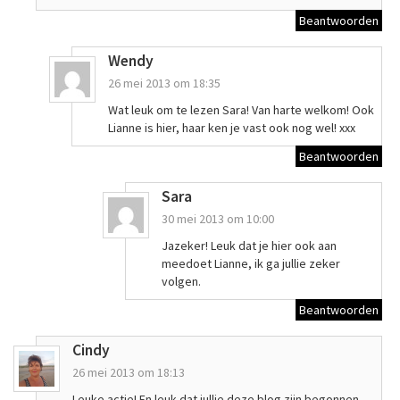
Beantwoorden
Wendy
26 mei 2013 om 18:35
Wat leuk om te lezen Sara! Van harte welkom! Ook
Lianne is hier, haar ken je vast ook nog wel! xxx
Beantwoorden
Sara
30 mei 2013 om 10:00
Jazeker! Leuk dat je hier ook aan
meedoet Lianne, ik ga jullie zeker
volgen.
Beantwoorden
Cindy
26 mei 2013 om 18:13
Leuke actie! En leuk dat jullie deze blog zijn begonnen,