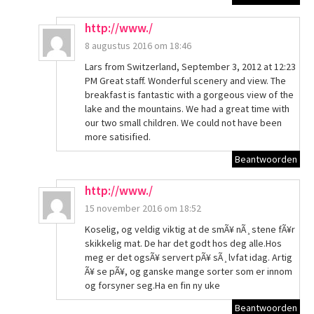
http://www./
8 augustus 2016 om 18:46
Lars from Switzerland, September 3, 2012 at 12:23
PM Great staff. Wonderful scenery and view. The
breakfast is fantastic with a gorgeous view of the
lake and the mountains. We had a great time with
our two small children. We could not have been
more satisified.
Beantwoorden
http://www./
15 november 2016 om 18:52
Koselig, og veldig viktig at de smÃ¥ nÃ¸stene fÃ¥r
skikkelig mat. De har det godt hos deg alle.Hos
meg er det ogsÃ¥ servert pÃ¥ sÃ¸lvfat idag. Artig
Ã¥ se pÃ¥, og ganske mange sorter som er innom
og forsyner seg.Ha en fin ny uke
Beantwoorden