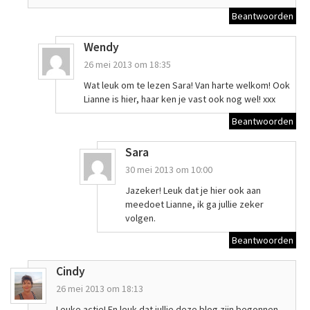
Beantwoorden
Wendy
26 mei 2013 om 18:35
Wat leuk om te lezen Sara! Van harte welkom! Ook
Lianne is hier, haar ken je vast ook nog wel! xxx
Beantwoorden
Sara
30 mei 2013 om 10:00
Jazeker! Leuk dat je hier ook aan
meedoet Lianne, ik ga jullie zeker
volgen.
Beantwoorden
Cindy
26 mei 2013 om 18:13
Leuke actie! En leuk dat jullie deze blog zijn begonnen,