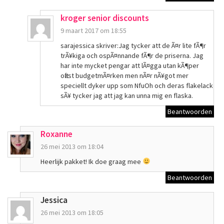
kroger senior discounts
9 maart 2017 om 18:55
sarajessica skriver:Jag tycker att de Ã¤r lite fÃ¶r
trÃ¥kiga och ospÃ¤nnande fÃ¶r de priserna. Jag
har inte mycket pengar att lÃ¤gga utan kÃ¶per
oftast budgetmÃ¤rken men nÃ¤r nÃ¥got mer
speciellt dyker upp som NfuOh och deras flakelack
sÃ¥ tycker jag att jag kan unna mig en flaska.
Beantwoorden
Roxanne
26 mei 2013 om 18:04
Heerlijk pakket! Ik doe graag mee
Beantwoorden
Jessica
26 mei 2013 om 18:05