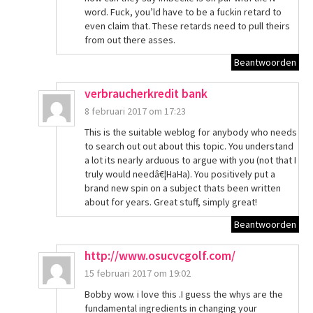
word. Fuck, you’ld have to be a fuckin retard to
even claim that. These retards need to pull theirs
from out there asses.
Beantwoorden
verbraucherkredit bank
8 februari 2017 om 17:23
This is the suitable weblog for anybody who needs
to search out out about this topic. You understand
a lot its nearly arduous to argue with you (not that I
truly would needâ€¦HaHa). You positively put a
brand new spin on a subject thats been written
about for years. Great stuff, simply great!
Beantwoorden
http://www.osucvcgolf.com/
15 februari 2017 om 19:02
Bobby wow. i love this .I guess the whys are the
fundamental ingredients in changing your