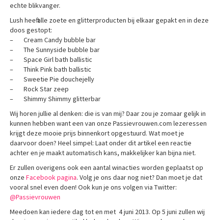
echte blikvanger.
Lush heeft alle zoete en glitterproducten bij elkaar gepakt en in deze
doos gestopt:
– Cream Candy bubble bar
– The Sunnyside bubble bar
– Space Girl bath ballistic
– Think Pink bath ballistic
– Sweetie Pie douchejelly
– Rock Star zeep
– Shimmy Shimmy glitterbar
Wij horen jullie al denken: die is van mij? Daar zou je zomaar gelijk in
kunnen hebben want een van onze Passievrouwen.com lezeressen
krijgt deze mooie prijs binnenkort opgestuurd. Wat moet je
daarvoor doen? Heel simpel: Laat onder dit artikel een reactie
achter en je maakt automatisch kans, makkelijker kan bijna niet.
Er zullen overigens ook een aantal winacties worden geplaatst op
onze
Facebook pagina
. Volg je ons daar nog niet? Dan moet je dat
vooral snel even doen! Ook kun je ons volgen via Twitter:
@Passievrouwen
Meedoen kan iedere dag tot en met 4 juni 2013. Op 5 juni zullen wij