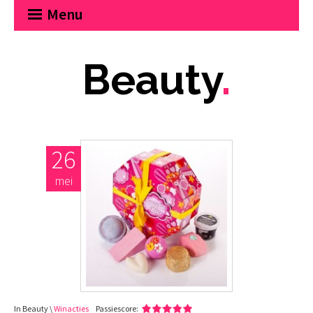
Menu
Beauty
.
26
mei
In Beauty \
Winacties
Passiescore: