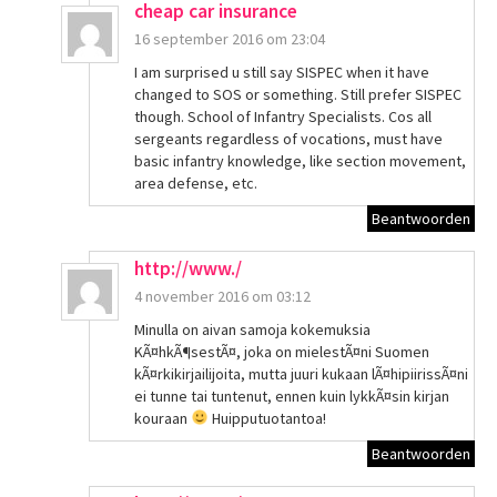
cheap car insurance
16 september 2016 om 23:04
I am surprised u still say SISPEC when it have
changed to SOS or something. Still prefer SISPEC
though. School of Infantry Specialists. Cos all
sergeants regardless of vocations, must have
basic infantry knowledge, like section movement,
area defense, etc.
Beantwoorden
http://www./
4 november 2016 om 03:12
Minulla on aivan samoja kokemuksia
KÃ¤hkÃ¶sestÃ¤, joka on mielestÃ¤ni Suomen
kÃ¤rkikirjailijoita, mutta juuri kukaan lÃ¤hipiirissÃ¤ni
ei tunne tai tuntenut, ennen kuin lykkÃ¤sin kirjan
kouraan
Huipputuotantoa!
Beantwoorden