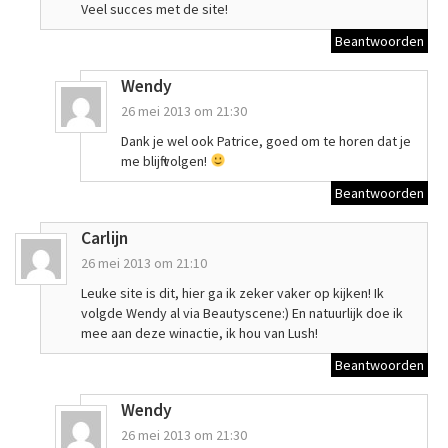
Veel succes met de site!
Beantwoorden
Wendy
26 mei 2013 om 21:30
Dank je wel ook Patrice, goed om te horen dat je
me blijft volgen!
Beantwoorden
Carlijn
26 mei 2013 om 21:10
Leuke site is dit, hier ga ik zeker vaker op kijken! Ik
volgde Wendy al via Beautyscene:) En natuurlijk doe ik
mee aan deze winactie, ik hou van Lush!
Beantwoorden
Wendy
26 mei 2013 om 21:30