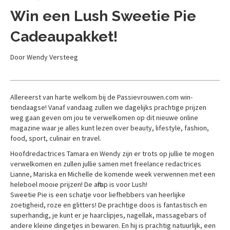
Win een Lush Sweetie Pie
Cadeaupakket!
Door Wendy Versteeg
Allereerst van harte welkom bij de Passievrouwen.com win-
tiendaagse! Vanaf vandaag zullen we dagelijks prachtige prijzen
weg gaan geven om jou te verwelkomen op dit nieuwe online
magazine waar je alles kunt lezen over beauty, lifestyle, fashion,
food, sport, culinair en travel.
Hoofdredactrices Tamara en Wendy zijn er trots op jullie te mogen
verwelkomen en zullen jullie samen met freelance redactrices
Lianne, Mariska en Michelle de komende week verwennen met een
heleboel mooie prijzen! De aftrap is voor Lush!
Sweetie Pie is een schatje voor liefhebbers van heerlijke
zoetigheid, roze en glitters! De prachtige doos is fantastisch en
superhandig, je kunt er je haarclipjes, nagellak, massagebars of
andere kleine dingetjes in bewaren. En hij is prachtig natuurlijk, een