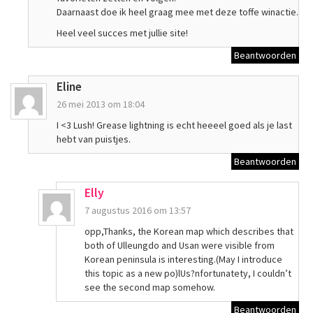
Daarnaast doe ik heel graag mee met deze toffe winactie.
Heel veel succes met jullie site!
Beantwoorden
Eline
26 mei 2013 om 18:04
I <3 Lush! Grease lightning is echt heeeel goed als je last
hebt van puistjes.
Beantwoorden
Elly
7 augustus 2016 om 13:57
opp,Thanks, the Korean map which describes that
both of Ulleungdo and Usan were visible from
Korean peninsula is interesting.(May I introduce
this topic as a new po)lUs?nfortunatety, I couldn’t
see the second map somehow.
Beantwoorden