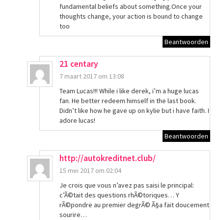
fundamental beliefs about something.Once your
thoughts change, your action is bound to change
too
Beantwoorden
21 centary
7 maart 2017 om 13:08
Team Lucas!!! While i like derek, i’m a huge lucas
fan. He better redeem himself in the last book.
Didn’t like how he gave up on kylie but i have faith. I
adore lucas!
Beantwoorden
http://autokreditnet.club/
15 mei 2017 om 02:04
Je crois que vous n’avez pas saisi le principal:
c’Ã©tait des questions rhÃ©toriques… Y
rÃ©pondre au premier degrÃ© Ã§a fait doucement
sourire…