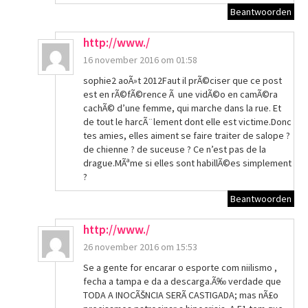
Beantwoorden
http://www./
16 november 2016 om 01:58
sophie2 aoÃ»t 2012Faut il prÃ©ciser que ce post
est en rÃ©fÃ©rence Ã une vidÃ©o en camÃ©ra
cachÃ© d’une femme, qui marche dans la rue. Et
de tout le harcÃ¨lement dont elle est victime.Donc
tes amies, elles aiment se faire traiter de salope ?
de chienne ? de suceuse ? Ce n’est pas de la
drague.MÃªme si elles sont habillÃ©es simplement
?
Beantwoorden
http://www./
26 november 2016 om 15:53
Se a gente for encarar o esporte com niilismo ,
fecha a tampa e da a descarga.Ã‰ verdade que
TODA A INOCÃŠNCIA SERÃ CASTIGADA; mas nÃ£o