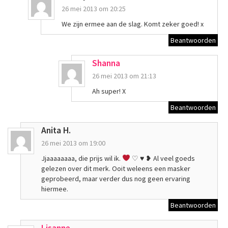
26 mei 2013 om 20:25
We zijn ermee aan de slag. Komt zeker goed! x
Beantwoorden
Shanna
26 mei 2013 om 21:13
Ah super! X
Beantwoorden
Anita H.
26 mei 2013 om 19:00
Jjaaaaaaaa, die prijs wil ik.
♡
♥
❥ Al veel goeds
gelezen over dit merk. Ooit weleens een masker
geprobeerd, maar verder dus nog geen ervaring
hiermee.
Beantwoorden