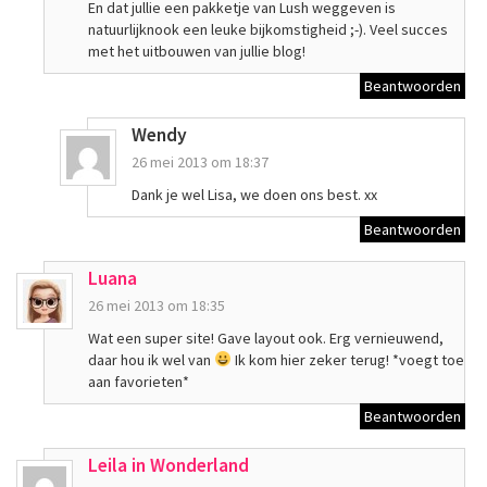
En dat jullie een pakketje van Lush weggeven is
natuurlijknook een leuke bijkomstigheid ;-). Veel succes
met het uitbouwen van jullie blog!
Beantwoorden
Wendy
26 mei 2013 om 18:37
Dank je wel Lisa, we doen ons best. xx
Beantwoorden
Luana
26 mei 2013 om 18:35
Wat een super site! Gave layout ook. Erg vernieuwend,
daar hou ik wel van
Ik kom hier zeker terug! *voegt toe
aan favorieten*
Beantwoorden
Leila in Wonderland