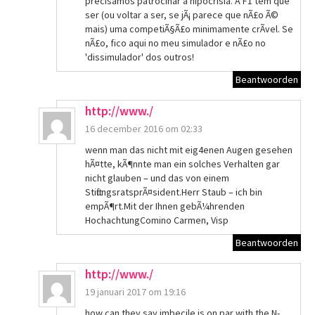
precisamos patrocinar a hipocrisia. A F1 tem que
ser (ou voltar a ser, se jÃ¡ parece que nÃ£o Ã©
mais) uma competiÃ§Ã£o minimamente crÃ­vel. Se
nÃ£o, fico aqui no meu simulador e nÃ£o no
'dissimulador' dos outros!
Beantwoorden
http://www./
16 december 2016 om 02:33
wenn man das nicht mit eig4enen Augen gesehen
hÃ¤tte, kÃ¶nnte man ein solches Verhalten gar
nicht glauben – und das von einem
StiftungsratsprÃ¤sident.Herr Staub – ich bin
empÃ¶rt.Mit der Ihnen gebÃ¼hrenden
HochachtungComino Carmen, Visp
Beantwoorden
http://www./
19 januari 2017 om 19:16
how can they say imbecile is on par with the N-