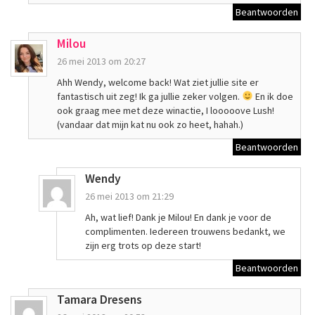
Beantwoorden
Milou
26 mei 2013 om 20:27
Ahh Wendy, welcome back! Wat ziet jullie site er
fantastisch uit zeg! Ik ga jullie zeker volgen.
En ik doe
ook graag mee met deze winactie, I looooove Lush!
(vandaar dat mijn kat nu ook zo heet, hahah.)
Beantwoorden
Wendy
26 mei 2013 om 21:29
Ah, wat lief! Dank je Milou! En dank je voor de
complimenten. Iedereen trouwens bedankt, we
zijn erg trots op deze start!
Beantwoorden
Tamara Dresens