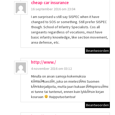
cheap car insurance
16 september 2016 om 23:04
I am surprised u still say SISPEC when it have
changed to SOS or something. Still prefer SISPEC
though. School of Infantry Specialists. Cos all
sergeants regardless of vocations, must have
basic infantry knowledge, like section movement,
area defense, etc.
Beantwoorden
http://www./
4 november 2016 om 03:12
Minulla on aivan samoja kokemuksia
KÃ¤hkÃ¶sestÃ¤, joka on mielestÃ¤ni Suomen
kÃ¤rkikirjailijoita, mutta juuri kukaan lÃ¤hipiirissÃ¤ni
ei tunne tai tuntenut, ennen kuin lykkÃ¤sin kirjan
kouraan
Huipputuotantoa!
Beantwoorden