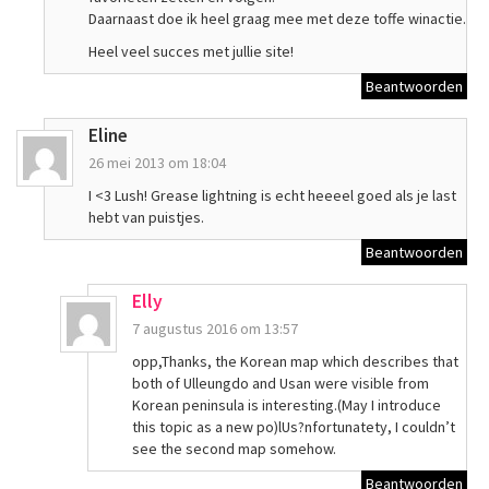
Daarnaast doe ik heel graag mee met deze toffe winactie.
Heel veel succes met jullie site!
Beantwoorden
Eline
26 mei 2013 om 18:04
I <3 Lush! Grease lightning is echt heeeel goed als je last
hebt van puistjes.
Beantwoorden
Elly
7 augustus 2016 om 13:57
opp,Thanks, the Korean map which describes that
both of Ulleungdo and Usan were visible from
Korean peninsula is interesting.(May I introduce
this topic as a new po)lUs?nfortunatety, I couldn’t
see the second map somehow.
Beantwoorden