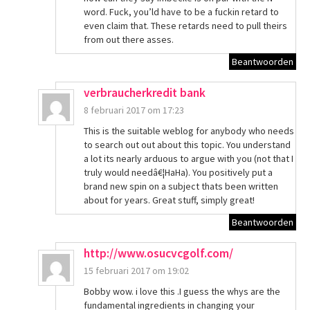
word. Fuck, you’ld have to be a fuckin retard to
even claim that. These retards need to pull theirs
from out there asses.
Beantwoorden
verbraucherkredit bank
8 februari 2017 om 17:23
This is the suitable weblog for anybody who needs
to search out out about this topic. You understand
a lot its nearly arduous to argue with you (not that I
truly would needâ€¦HaHa). You positively put a
brand new spin on a subject thats been written
about for years. Great stuff, simply great!
Beantwoorden
http://www.osucvcgolf.com/
15 februari 2017 om 19:02
Bobby wow. i love this .I guess the whys are the
fundamental ingredients in changing your