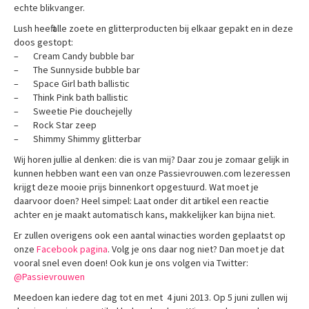
echte blikvanger.
Lush heeft alle zoete en glitterproducten bij elkaar gepakt en in deze
doos gestopt:
– Cream Candy bubble bar
– The Sunnyside bubble bar
– Space Girl bath ballistic
– Think Pink bath ballistic
– Sweetie Pie douchejelly
– Rock Star zeep
– Shimmy Shimmy glitterbar
Wij horen jullie al denken: die is van mij? Daar zou je zomaar gelijk in
kunnen hebben want een van onze Passievrouwen.com lezeressen
krijgt deze mooie prijs binnenkort opgestuurd. Wat moet je
daarvoor doen? Heel simpel: Laat onder dit artikel een reactie
achter en je maakt automatisch kans, makkelijker kan bijna niet.
Er zullen overigens ook een aantal winacties worden geplaatst op
onze
Facebook pagina
. Volg je ons daar nog niet? Dan moet je dat
vooral snel even doen! Ook kun je ons volgen via Twitter:
@Passievrouwen
Meedoen kan iedere dag tot en met 4 juni 2013. Op 5 juni zullen wij