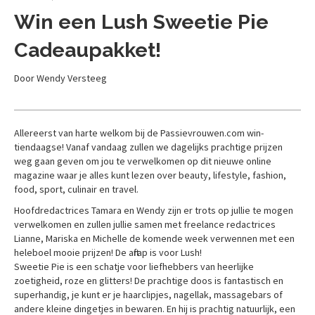
Win een Lush Sweetie Pie
Cadeaupakket!
Door Wendy Versteeg
Allereerst van harte welkom bij de Passievrouwen.com win-
tiendaagse! Vanaf vandaag zullen we dagelijks prachtige prijzen
weg gaan geven om jou te verwelkomen op dit nieuwe online
magazine waar je alles kunt lezen over beauty, lifestyle, fashion,
food, sport, culinair en travel.
Hoofdredactrices Tamara en Wendy zijn er trots op jullie te mogen
verwelkomen en zullen jullie samen met freelance redactrices
Lianne, Mariska en Michelle de komende week verwennen met een
heleboel mooie prijzen! De aftrap is voor Lush!
Sweetie Pie is een schatje voor liefhebbers van heerlijke
zoetigheid, roze en glitters! De prachtige doos is fantastisch en
superhandig, je kunt er je haarclipjes, nagellak, massagebars of
andere kleine dingetjes in bewaren. En hij is prachtig natuurlijk, een