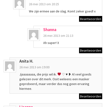
26 mei 2013 om 20:25
We zijn ermee aan de slag. Komt zeker goed! x
Beantwoorden
Shanna
26 mei 2013 om 21:13
Ah super! X
Beantwoorden
Anita H.
26 mei 2013 om 19:00
Jjaaaaaaaa, die prijs wil ik.
♡
♥
❥ Al veel goeds
gelezen over dit merk. Ooit weleens een masker
geprobeerd, maar verder dus nog geen ervaring
hiermee.
Beantwoorden