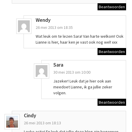
Beantwoorden
Wendy
26 mei 2013 om 18:35
Wat leuk om te lezen Sara! Van harte welkom! Ook
Lianne is hier, haar ken je vast ook nog wel! xxx
Beantwoorden
Sara
30 mei 2013 om 10:00
Jazeker! Leuk dat je hier ook aan
meedoet Lianne, ik ga jullie zeker
volgen.
Beantwoorden
Cindy
26 mei 2013 om 18:13
Leuke actie! En leuk dat jullie deze blog zijn begonnen,