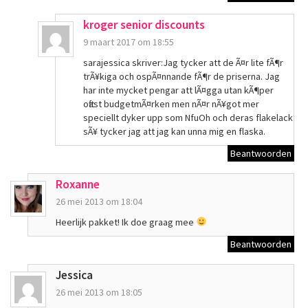
kroger senior discounts
9 maart 2017 om 18:55
sarajessica skriver:Jag tycker att de Ã¤r lite fÃ¶r
trÃ¥kiga och ospÃ¤nnande fÃ¶r de priserna. Jag
har inte mycket pengar att lÃ¤gga utan kÃ¶per
oftast budgetmÃ¤rken men nÃ¤r nÃ¥got mer
speciellt dyker upp som NfuOh och deras flakelack
sÃ¥ tycker jag att jag kan unna mig en flaska.
Beantwoorden
Roxanne
26 mei 2013 om 18:04
Heerlijk pakket! Ik doe graag mee
Beantwoorden
Jessica
26 mei 2013 om 18:05