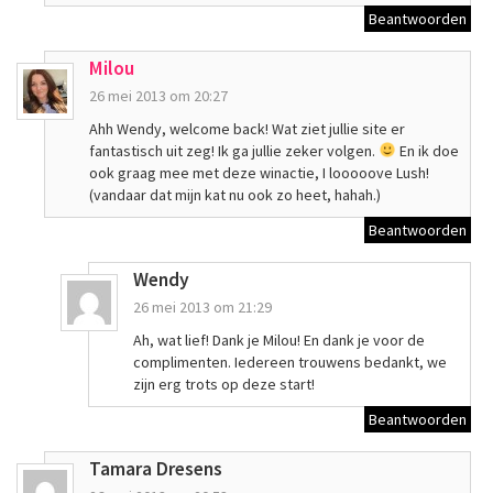
Beantwoorden
Milou
26 mei 2013 om 20:27
Ahh Wendy, welcome back! Wat ziet jullie site er
fantastisch uit zeg! Ik ga jullie zeker volgen.
En ik doe
ook graag mee met deze winactie, I looooove Lush!
(vandaar dat mijn kat nu ook zo heet, hahah.)
Beantwoorden
Wendy
26 mei 2013 om 21:29
Ah, wat lief! Dank je Milou! En dank je voor de
complimenten. Iedereen trouwens bedankt, we
zijn erg trots op deze start!
Beantwoorden
Tamara Dresens