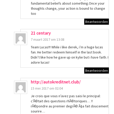
fundamental beliefs about something.Once your
thoughts change, your action is bound to change
too
Beantwoorden
21 centary
7 maart 2017 om 13:08
Team Lucas!!! While i like derek, i’m a huge lucas
fan. He better redeem himself in the last book.
Didn’t like how he gave up on kylie but i have faith. I
adore lucas!
Beantwoorden
http://autokreditnet.club/
15 mei 2017 om 02:04
Je crois que vous n’avez pas saisi le principal:
c’Ã©tait des questions rhÃ©toriques… Y
rÃ©pondre au premier degrÃ© Ã§a fait doucement
sourire…