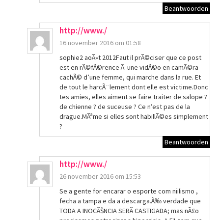
Beantwoorden
http://www./
16 november 2016 om 01:58
sophie2 aoÃ»t 2012Faut il prÃ©ciser que ce post
est en rÃ©fÃ©rence Ã une vidÃ©o en camÃ©ra
cachÃ© d’une femme, qui marche dans la rue. Et
de tout le harcÃ¨lement dont elle est victime.Donc
tes amies, elles aiment se faire traiter de salope ?
de chienne ? de suceuse ? Ce n’est pas de la
drague.MÃªme si elles sont habillÃ©es simplement
?
Beantwoorden
http://www./
26 november 2016 om 15:53
Se a gente for encarar o esporte com niilismo ,
fecha a tampa e da a descarga.Ã‰ verdade que
TODA A INOCÃŠNCIA SERÃ CASTIGADA; mas nÃ£o