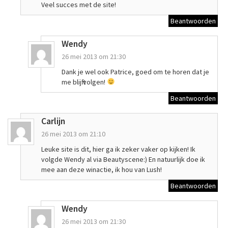
Veel succes met de site!
Beantwoorden
Wendy
26 mei 2013 om 21:30
Dank je wel ook Patrice, goed om te horen dat je
me blijft volgen!
Beantwoorden
Carlijn
26 mei 2013 om 21:10
Leuke site is dit, hier ga ik zeker vaker op kijken! Ik
volgde Wendy al via Beautyscene:) En natuurlijk doe ik
mee aan deze winactie, ik hou van Lush!
Beantwoorden
Wendy
26 mei 2013 om 21:30