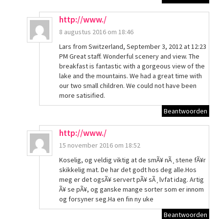
http://www./
8 augustus 2016 om 18:46
Lars from Switzerland, September 3, 2012 at 12:23
PM Great staff. Wonderful scenery and view. The
breakfast is fantastic with a gorgeous view of the
lake and the mountains. We had a great time with
our two small children. We could not have been
more satisified.
Beantwoorden
http://www./
15 november 2016 om 18:52
Koselig, og veldig viktig at de smÃ¥ nÃ¸stene fÃ¥r
skikkelig mat. De har det godt hos deg alle.Hos
meg er det ogsÃ¥ servert pÃ¥ sÃ¸lvfat idag. Artig
Ã¥ se pÃ¥, og ganske mange sorter som er innom
og forsyner seg.Ha en fin ny uke
Beantwoorden