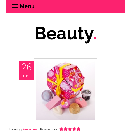
Menu
Beauty
.
26
mei
In Beauty \
Winacties
Passiescore: