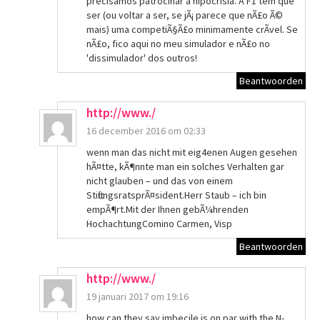
precisamos patrocinar a hipocrisia. A F1 tem que
ser (ou voltar a ser, se jÃ¡ parece que nÃ£o Ã©
mais) uma competiÃ§Ã£o minimamente crÃ­vel. Se
nÃ£o, fico aqui no meu simulador e nÃ£o no
'dissimulador' dos outros!
Beantwoorden
http://www./
16 december 2016 om 02:33
wenn man das nicht mit eig4enen Augen gesehen
hÃ¤tte, kÃ¶nnte man ein solches Verhalten gar
nicht glauben – und das von einem
StiftungsratsprÃ¤sident.Herr Staub – ich bin
empÃ¶rt.Mit der Ihnen gebÃ¼hrenden
HochachtungComino Carmen, Visp
Beantwoorden
http://www./
19 januari 2017 om 19:16
how can they say imbecile is on par with the N-