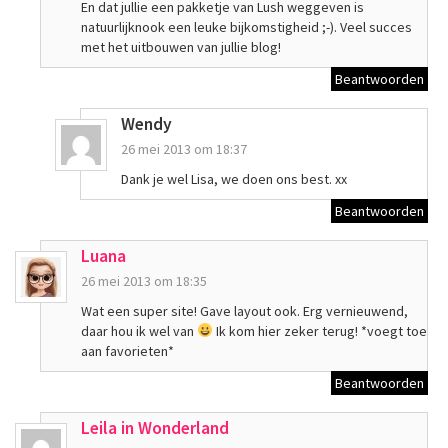
En dat jullie een pakketje van Lush weggeven is
natuurlijknook een leuke bijkomstigheid ;-). Veel succes
met het uitbouwen van jullie blog!
Beantwoorden
Wendy
26 mei 2013 om 18:37
Dank je wel Lisa, we doen ons best. xx
Beantwoorden
Luana
26 mei 2013 om 18:35
Wat een super site! Gave layout ook. Erg vernieuwend,
daar hou ik wel van
Ik kom hier zeker terug! *voegt toe
aan favorieten*
Beantwoorden
Leila in Wonderland