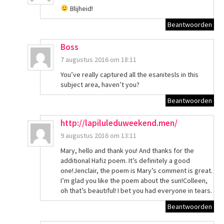
Blijheid!
Beantwoorden
Boss
7 augustus 2016 om 18:11
You’ve really captured all the esanitesls in this
subject area, haven’t you?
Beantwoorden
http://lapiluleduweekend.men/
9 augustus 2016 om 13:11
Mary, hello and thank you! And thanks for the
additional Hafiz poem. It’s definitely a good
one!Jenclair, the poem is Mary’s comment is great.
I’m glad you like the poem about the sun!Colleen,
oh that’s beautiful! I bet you had everyone in tears.
Beantwoorden