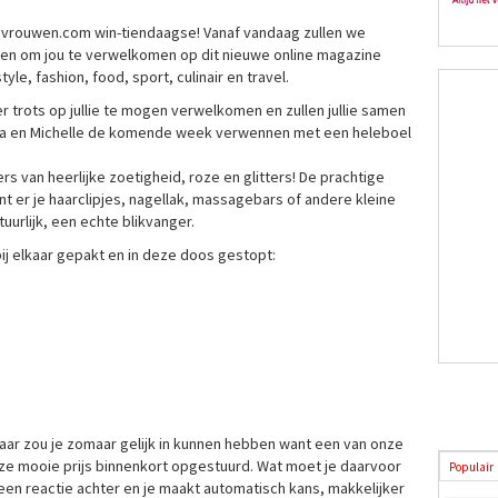
ievrouwen.com win-tiendaagse! Vanaf vandaag zullen we
ven om jou te verwelkomen op dit nieuwe online magazine
tyle, fashion, food, sport, culinair en travel.
 trots op jullie te mogen verwelkomen en zullen jullie samen
ska en Michelle de komende week verwennen met een heleboel
rs van heerlijke zoetigheid, roze en glitters! De prachtige
nt er je haarclipjes, nagellak, massagebars of andere kleine
tuurlijk, een echte blikvanger.
 bij elkaar gepakt en in deze doos gestopt:
? Daar zou je zomaar gelijk in kunnen hebben want een van onze
ze mooie prijs binnenkort opgestuurd. Wat moet je daarvoor
Populair
 een reactie achter en je maakt automatisch kans, makkelijker