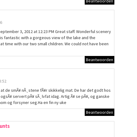
Beantwoorden
46
September 3, 2012 at 12:23 PM Great staff. Wonderful scenery
is fantastic with a gorgeous view of the lake and the
at time with our two small children. We could not have been
Beantwoorden
8:52
g at de smÃ¥ nÃ¸stene fÃ¥r skikkelig mat. De har det godt hos
 ogsÃ¥ servert pÃ¥ sÃ¸lvfat idag. Artig Ã¥ se pÃ¥, og ganske
om og forsyner seg.Ha en fin ny uke
Beantwoorden
ounts