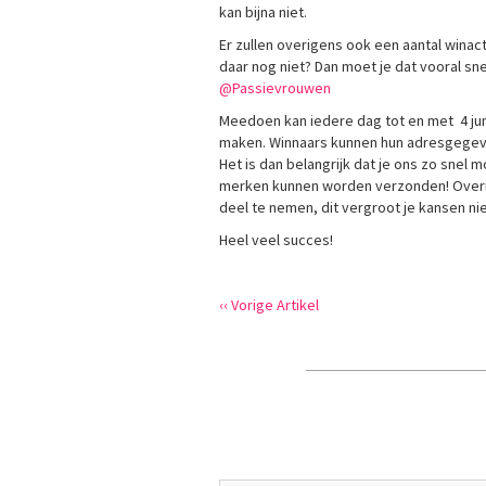
kan bijna niet.
Er zullen overigens ook een aantal wina
daar nog niet? Dan moet je dat vooral sne
@Passievrouwen
Meedoen kan iedere dag tot en met 4 juni 
maken. Winnaars kunnen hun adresgegeve
Het is dan belangrijk dat je ons zo snel 
merken kunnen worden verzonden! Overig
deel te nemen, dit vergroot je kansen ni
Heel veel succes!
‹‹ Vorige Artikel