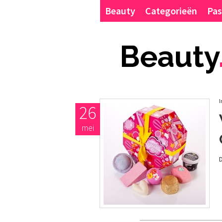
Beauty
Categorieën
Pas
Beauty
I
26
mei