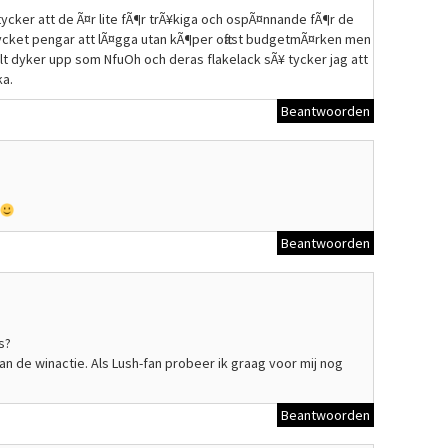
tycker att de Ã¤r lite fÃ¶r trÃ¥kiga och ospÃ¤nnande fÃ¶r de
mycket pengar att lÃ¤gga utan kÃ¶per oftast budgetmÃ¤rken men
lt dyker upp som NfuOh och deras flakelack sÃ¥ tycker jag att
ka.
Beantwoorden
Beantwoorden
s?
n de winactie. Als Lush-fan probeer ik graag voor mij nog
Beantwoorden