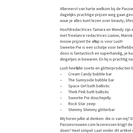
Allereerst van harte welkom bij de Pass
dagelijks prachtige prijzen weg gaan ge
waar je alles kunt lezen over beauty, lifes
Hoofdredactrices Tamara en Wendy zijn er
met freelance redactrices Lianne, Mari
mooie prijzen! De aftrap is voor Lush!
Sweetie Pie is een schatje voor liefhebbe
doos is fantastisch en superhandig, je ku
dingetjes in bewaren. En hij is prachtig na
Lush heeft alle zoete en glitterproducten
– Cream Candy bubble bar
– The Sunnyside bubble bar
– Space Girl bath ballistic
– Think Pink bath ballistic
– Sweetie Pie douchejelly
– Rock Star zeep
– Shimmy Shimmy glitterbar
Wij horen jullie al denken: die is van mij
Passievrouwen.com lezeressen krijgt de
doen? Heel simpel: Laat onder dit artikel