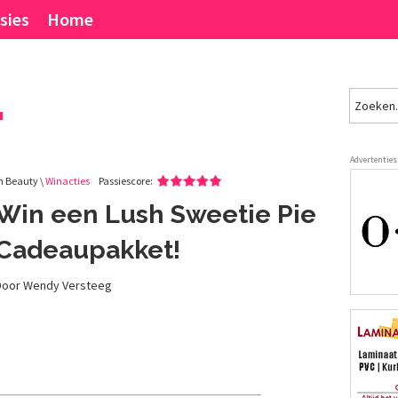
sies
Home
.
Advertenties
n Beauty \
Winacties
Passiescore:
Win een Lush Sweetie Pie
Cadeaupakket!
Door Wendy Versteeg