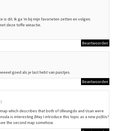
 is dit. Ik ga ‘m bij mijn favorieten zetten en volgen.
et deze toffe winactie.
Beantwoorden
 heeeel goed als je last hebt van puistjes.
Beantwoorden
57
 map which describes that both of Ulleungdo and Usan were
nsula is interesting.(May I introduce this topic as a new po)lUs?
’t see the second map somehow.