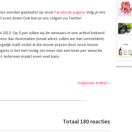
cties worden geplaatst op onze
Facebook pagina
. Volg je ons
l even doen! Ook kun je ons volgen via Twitter:
2013. Op 5 juni zullen wij de winnaars in een artikel bekend
ns dan doormailen (email adres zullen we dan vermelden).
mogelijk mailt zodat al die mooie prijzen door onze mooie
ens is het niet nodig om meer dan een keer per winactie
et. Iedereen maakt even veel kans.
Advertentie(
Volgende Artikel ››
Totaal 180 reacties