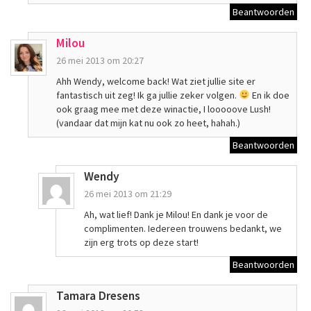
Beantwoorden
Milou
26 mei 2013 om 20:27
Ahh Wendy, welcome back! Wat ziet jullie site er
fantastisch uit zeg! Ik ga jullie zeker volgen.
En ik doe
ook graag mee met deze winactie, I looooove Lush!
(vandaar dat mijn kat nu ook zo heet, hahah.)
Beantwoorden
Wendy
26 mei 2013 om 21:29
Ah, wat lief! Dank je Milou! En dank je voor de
complimenten. Iedereen trouwens bedankt, we
zijn erg trots op deze start!
Beantwoorden
Tamara Dresens