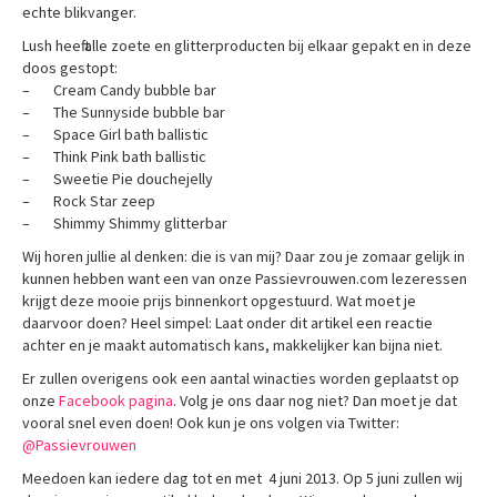
echte blikvanger.
Lush heeft alle zoete en glitterproducten bij elkaar gepakt en in deze
doos gestopt:
– Cream Candy bubble bar
– The Sunnyside bubble bar
– Space Girl bath ballistic
– Think Pink bath ballistic
– Sweetie Pie douchejelly
– Rock Star zeep
– Shimmy Shimmy glitterbar
Wij horen jullie al denken: die is van mij? Daar zou je zomaar gelijk in
kunnen hebben want een van onze Passievrouwen.com lezeressen
krijgt deze mooie prijs binnenkort opgestuurd. Wat moet je
daarvoor doen? Heel simpel: Laat onder dit artikel een reactie
achter en je maakt automatisch kans, makkelijker kan bijna niet.
Er zullen overigens ook een aantal winacties worden geplaatst op
onze
Facebook pagina
. Volg je ons daar nog niet? Dan moet je dat
vooral snel even doen! Ook kun je ons volgen via Twitter:
@Passievrouwen
Meedoen kan iedere dag tot en met 4 juni 2013. Op 5 juni zullen wij