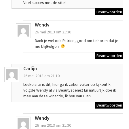
Veel succes met de site!
Beantwoorden
Wendy
26 mei 2013 om 21:30
Dank je wel ook Patrice, goed om te horen dat je
me blijft volgen!
Beantwoorden
Carlijn
26 mei 2013 om 21:10
Leuke site is dit, hier ga ik zeker vaker op kijken! Ik
volgde Wendy al via Beautyscene:) En natuurlijk doe ik
mee aan deze winactie, ik hou van Lush!
Beantwoorden
Wendy
26 mei 2013 om 21:30