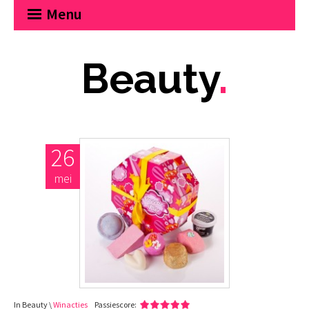
Menu
Beauty
.
26
mei
In Beauty \
Winacties
Passiescore: