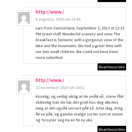
http://www./
8 augustus 2016 om 18:46
Lars from Switzerland, September 3, 2012 at 12:23
PM Great staff. Wonderful scenery and view. The
breakfast is fantastic with a gorgeous view of the
lake and the mountains. We had a great time with
our two small children. We could not have been
more satisified.
Beantwoorden
http://www./
15 november 2016 om 18:52
Koselig, og veldig viktig at de smÃ¥ nÃ¸stene fÃ¥r
skikkelig mat. De har det godt hos deg alle.Hos
meg er det ogsÃ¥ servert pÃ¥ sÃ¸lvfat idag. Artig
Ã¥ se pÃ¥, og ganske mange sorter som er innom
og forsyner seg.Ha en fin ny uke
Beantwoorden