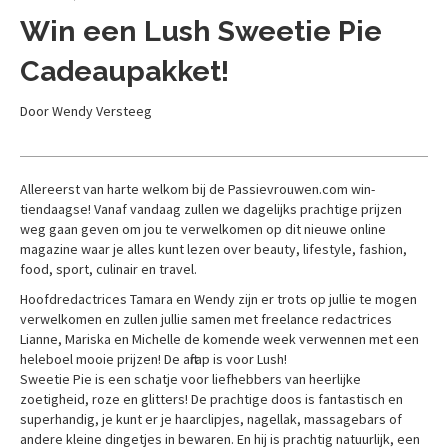
Win een Lush Sweetie Pie
Cadeaupakket!
Door Wendy Versteeg
Allereerst van harte welkom bij de Passievrouwen.com win-
tiendaagse! Vanaf vandaag zullen we dagelijks prachtige prijzen
weg gaan geven om jou te verwelkomen op dit nieuwe online
magazine waar je alles kunt lezen over beauty, lifestyle, fashion,
food, sport, culinair en travel.
Hoofdredactrices Tamara en Wendy zijn er trots op jullie te mogen
verwelkomen en zullen jullie samen met freelance redactrices
Lianne, Mariska en Michelle de komende week verwennen met een
heleboel mooie prijzen! De aftrap is voor Lush!
Sweetie Pie is een schatje voor liefhebbers van heerlijke
zoetigheid, roze en glitters! De prachtige doos is fantastisch en
superhandig, je kunt er je haarclipjes, nagellak, massagebars of
andere kleine dingetjes in bewaren. En hij is prachtig natuurlijk, een