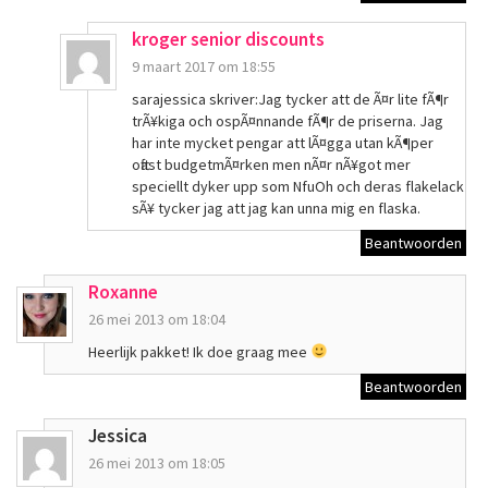
kroger senior discounts
9 maart 2017 om 18:55
sarajessica skriver:Jag tycker att de Ã¤r lite fÃ¶r
trÃ¥kiga och ospÃ¤nnande fÃ¶r de priserna. Jag
har inte mycket pengar att lÃ¤gga utan kÃ¶per
oftast budgetmÃ¤rken men nÃ¤r nÃ¥got mer
speciellt dyker upp som NfuOh och deras flakelack
sÃ¥ tycker jag att jag kan unna mig en flaska.
Beantwoorden
Roxanne
26 mei 2013 om 18:04
Heerlijk pakket! Ik doe graag mee
Beantwoorden
Jessica
26 mei 2013 om 18:05