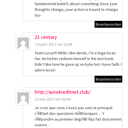
fundamental beliefs about something.Once your
thoughts change, your action is bound to change
too
Beantwoorden
21 centary
7 maart 2017 om 13:08
Team Lucas!!! While i like derek, i’m a huge lucas
fan. He better redeem himself in the last book.
Didn’t like how he gave up on kylie but i have faith. I
adore lucas!
Beantwoorden
http://autokreditnet.club/
15 mei 2017 om 02:04
Je crois que vous n’avez pas saisi le principal:
c’Ã©tait des questions rhÃ©toriques… Y
rÃ©pondre au premier degrÃ© Ã§a fait doucement
sourire…