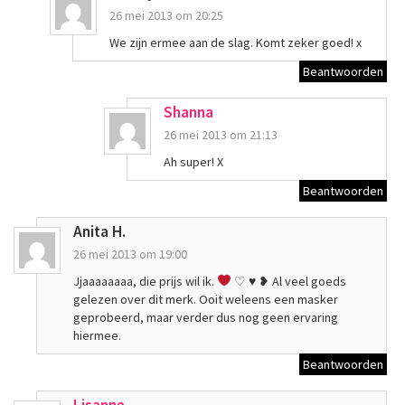
26 mei 2013 om 20:25
We zijn ermee aan de slag. Komt zeker goed! x
Beantwoorden
Shanna
26 mei 2013 om 21:13
Ah super! X
Beantwoorden
Anita H.
26 mei 2013 om 19:00
Jjaaaaaaaa, die prijs wil ik.
♡
♥
❥ Al veel goeds
gelezen over dit merk. Ooit weleens een masker
geprobeerd, maar verder dus nog geen ervaring
hiermee.
Beantwoorden