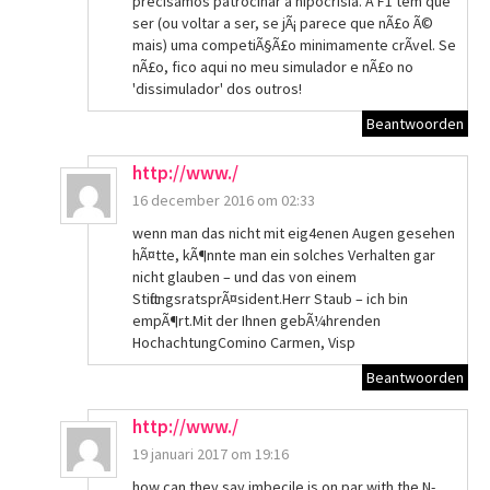
precisamos patrocinar a hipocrisia. A F1 tem que
ser (ou voltar a ser, se jÃ¡ parece que nÃ£o Ã©
mais) uma competiÃ§Ã£o minimamente crÃ­vel. Se
nÃ£o, fico aqui no meu simulador e nÃ£o no
'dissimulador' dos outros!
Beantwoorden
http://www./
16 december 2016 om 02:33
wenn man das nicht mit eig4enen Augen gesehen
hÃ¤tte, kÃ¶nnte man ein solches Verhalten gar
nicht glauben – und das von einem
StiftungsratsprÃ¤sident.Herr Staub – ich bin
empÃ¶rt.Mit der Ihnen gebÃ¼hrenden
HochachtungComino Carmen, Visp
Beantwoorden
http://www./
19 januari 2017 om 19:16
how can they say imbecile is on par with the N-