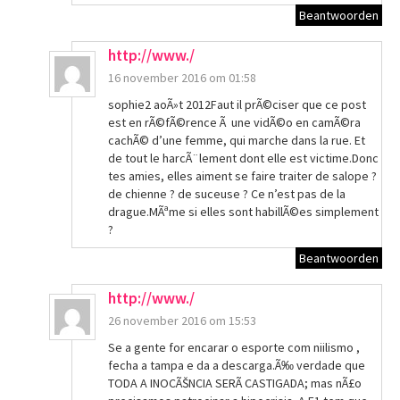
Beantwoorden
http://www./
16 november 2016 om 01:58
sophie2 aoÃ»t 2012Faut il prÃ©ciser que ce post
est en rÃ©fÃ©rence Ã une vidÃ©o en camÃ©ra
cachÃ© d’une femme, qui marche dans la rue. Et
de tout le harcÃ¨lement dont elle est victime.Donc
tes amies, elles aiment se faire traiter de salope ?
de chienne ? de suceuse ? Ce n’est pas de la
drague.MÃªme si elles sont habillÃ©es simplement
?
Beantwoorden
http://www./
26 november 2016 om 15:53
Se a gente for encarar o esporte com niilismo ,
fecha a tampa e da a descarga.Ã‰ verdade que
TODA A INOCÃŠNCIA SERÃ CASTIGADA; mas nÃ£o