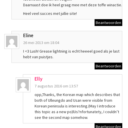
Daarnaast doe ik heel graag mee met deze toffe winactie.
Heel veel succes met jullie site!
Beantwoorden
Eline
26 mei 2013 om 18:04
I <3 Lush! Grease lightning is echt heeeel goed als je last
hebt van puistjes.
Beantwoorden
Elly
7 augustus 2016 om 13:57
opp,Thanks, the Korean map which describes that
both of Ulleungdo and Usan were visible from
Korean peninsula is interesting.(May I introduce
this topic as a new po)lUs?nfortunatety, I couldn’t
see the second map somehow.
Beantwoorden