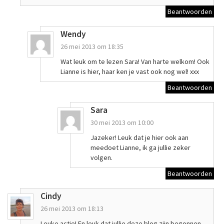
Beantwoorden
Wendy
26 mei 2013 om 18:35
Wat leuk om te lezen Sara! Van harte welkom! Ook
Lianne is hier, haar ken je vast ook nog wel! xxx
Beantwoorden
Sara
30 mei 2013 om 10:00
Jazeker! Leuk dat je hier ook aan
meedoet Lianne, ik ga jullie zeker
volgen.
Beantwoorden
Cindy
26 mei 2013 om 18:13
Leuke actie! En leuk dat jullie deze blog zijn begonnen,