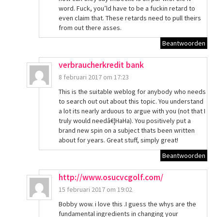
word. Fuck, you’ld have to be a fuckin retard to
even claim that. These retards need to pull theirs
from out there asses.
Beantwoorden
verbraucherkredit bank
8 februari 2017 om 17:23
This is the suitable weblog for anybody who needs
to search out out about this topic. You understand
a lot its nearly arduous to argue with you (not that I
truly would needâ€¦HaHa). You positively put a
brand new spin on a subject thats been written
about for years. Great stuff, simply great!
Beantwoorden
http://www.osucvcgolf.com/
15 februari 2017 om 19:02
Bobby wow. i love this .I guess the whys are the
fundamental ingredients in changing your