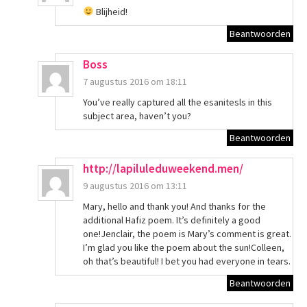
Blijheid!
Beantwoorden
Boss
7 augustus 2016 om 18:11
You’ve really captured all the esanitesls in this
subject area, haven’t you?
Beantwoorden
http://lapiluleduweekend.men/
9 augustus 2016 om 13:11
Mary, hello and thank you! And thanks for the
additional Hafiz poem. It’s definitely a good
one!Jenclair, the poem is Mary’s comment is great.
I’m glad you like the poem about the sun!Colleen,
oh that’s beautiful! I bet you had everyone in tears.
Beantwoorden