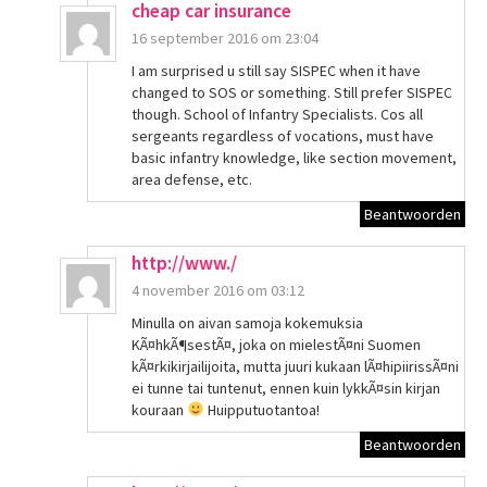
cheap car insurance
16 september 2016 om 23:04
I am surprised u still say SISPEC when it have
changed to SOS or something. Still prefer SISPEC
though. School of Infantry Specialists. Cos all
sergeants regardless of vocations, must have
basic infantry knowledge, like section movement,
area defense, etc.
Beantwoorden
http://www./
4 november 2016 om 03:12
Minulla on aivan samoja kokemuksia
KÃ¤hkÃ¶sestÃ¤, joka on mielestÃ¤ni Suomen
kÃ¤rkikirjailijoita, mutta juuri kukaan lÃ¤hipiirissÃ¤ni
ei tunne tai tuntenut, ennen kuin lykkÃ¤sin kirjan
kouraan
Huipputuotantoa!
Beantwoorden