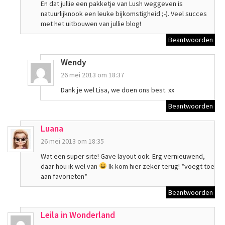
En dat jullie een pakketje van Lush weggeven is
natuurlijknook een leuke bijkomstigheid ;-). Veel succes
met het uitbouwen van jullie blog!
Beantwoorden
Wendy
26 mei 2013 om 18:37
Dank je wel Lisa, we doen ons best. xx
Beantwoorden
Luana
26 mei 2013 om 18:35
Wat een super site! Gave layout ook. Erg vernieuwend,
daar hou ik wel van
Ik kom hier zeker terug! *voegt toe
aan favorieten*
Beantwoorden
Leila in Wonderland