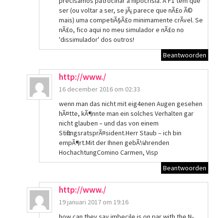
precisamos patrocinar a hipocrisia. A F1 tem que
ser (ou voltar a ser, se jÃ¡ parece que nÃ£o Ã©
mais) uma competiÃ§Ã£o minimamente crÃ­vel. Se
nÃ£o, fico aqui no meu simulador e nÃ£o no
'dissimulador' dos outros!
Beantwoorden
http://www./
16 december 2016 om 02:33
wenn man das nicht mit eig4enen Augen gesehen
hÃ¤tte, kÃ¶nnte man ein solches Verhalten gar
nicht glauben – und das von einem
StiftungsratsprÃ¤sident.Herr Staub – ich bin
empÃ¶rt.Mit der Ihnen gebÃ¼hrenden
HochachtungComino Carmen, Visp
Beantwoorden
http://www./
19 januari 2017 om 19:16
how can they say imbecile is on par with the N-