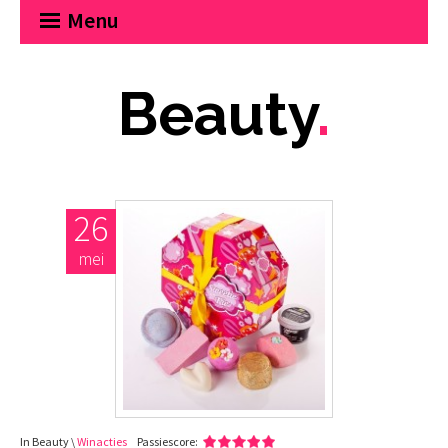
Menu
Beauty
.
26
mei
In Beauty \
Winacties
Passiescore: