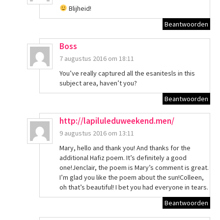
Blijheid!
Beantwoorden
Boss
7 augustus 2016 om 18:11
You’ve really captured all the esanitesls in this
subject area, haven’t you?
Beantwoorden
http://lapiluleduweekend.men/
9 augustus 2016 om 13:11
Mary, hello and thank you! And thanks for the
additional Hafiz poem. It’s definitely a good
one!Jenclair, the poem is Mary’s comment is great.
I’m glad you like the poem about the sun!Colleen,
oh that’s beautiful! I bet you had everyone in tears.
Beantwoorden