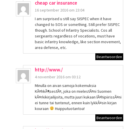
cheap car insurance
16 september 2016 om 23:04
I am surprised u still say SISPEC when it have
changed to SOS or something. Still prefer SISPEC
though. School of Infantry Specialists. Cos all
sergeants regardless of vocations, must have
basic infantry knowledge, like section movement,
area defense, etc.
Beantwoorden
http://www./
4 november 2016 om 03:12
Minulla on aivan samoja kokemuksia
KÃ¤hkÃ¶sestÃ¤, joka on mielestÃ¤ni Suomen
kÃ¤rkikirjailijoita, mutta juuri kukaan lÃ¤hipiirissÃ¤ni
ei tunne tai tuntenut, ennen kuin lykkÃ¤sin kirjan
kouraan
Huipputuotantoa!
Beantwoorden