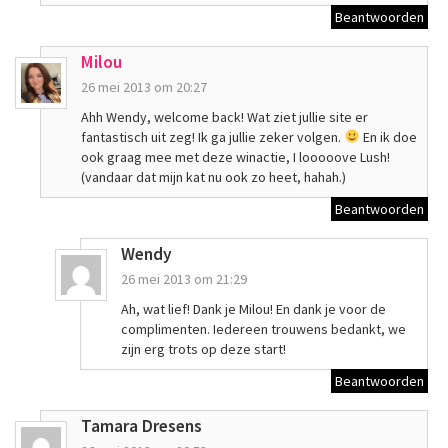
Beantwoorden
Milou
26 mei 2013 om 20:27
Ahh Wendy, welcome back! Wat ziet jullie site er
fantastisch uit zeg! Ik ga jullie zeker volgen.
En ik doe
ook graag mee met deze winactie, I looooove Lush!
(vandaar dat mijn kat nu ook zo heet, hahah.)
Beantwoorden
Wendy
26 mei 2013 om 21:29
Ah, wat lief! Dank je Milou! En dank je voor de
complimenten. Iedereen trouwens bedankt, we
zijn erg trots op deze start!
Beantwoorden
Tamara Dresens