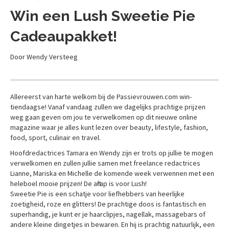
Win een Lush Sweetie Pie
Cadeaupakket!
Door Wendy Versteeg
Allereerst van harte welkom bij de Passievrouwen.com win-
tiendaagse! Vanaf vandaag zullen we dagelijks prachtige prijzen
weg gaan geven om jou te verwelkomen op dit nieuwe online
magazine waar je alles kunt lezen over beauty, lifestyle, fashion,
food, sport, culinair en travel.
Hoofdredactrices Tamara en Wendy zijn er trots op jullie te mogen
verwelkomen en zullen jullie samen met freelance redactrices
Lianne, Mariska en Michelle de komende week verwennen met een
heleboel mooie prijzen! De aftrap is voor Lush!
Sweetie Pie is een schatje voor liefhebbers van heerlijke
zoetigheid, roze en glitters! De prachtige doos is fantastisch en
superhandig, je kunt er je haarclipjes, nagellak, massagebars of
andere kleine dingetjes in bewaren. En hij is prachtig natuurlijk, een