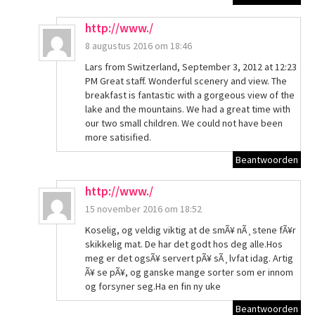
http://www./
8 augustus 2016 om 18:46
Lars from Switzerland, September 3, 2012 at 12:23
PM Great staff. Wonderful scenery and view. The
breakfast is fantastic with a gorgeous view of the
lake and the mountains. We had a great time with
our two small children. We could not have been
more satisified.
Beantwoorden
http://www./
15 november 2016 om 18:52
Koselig, og veldig viktig at de smÃ¥ nÃ¸stene fÃ¥r
skikkelig mat. De har det godt hos deg alle.Hos
meg er det ogsÃ¥ servert pÃ¥ sÃ¸lvfat idag. Artig
Ã¥ se pÃ¥, og ganske mange sorter som er innom
og forsyner seg.Ha en fin ny uke
Beantwoorden