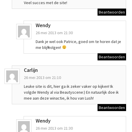
Veel succes met de site!
Beantwoorden
Wendy
26 mei 2013 om 21:30
Dank je wel ook Patrice, goed om te horen dat je
me blijft volgen!
Beantwoorden
Carlijn
26 mei 2013 om 21:10
Leuke site is dit, hier ga ik zeker vaker op kijken! Ik
volgde Wendy al via Beautyscene:) En natuurlijk doe ik
mee aan deze winactie, ik hou van Lush!
Beantwoorden
Wendy
26 mei 2013 om 21:30