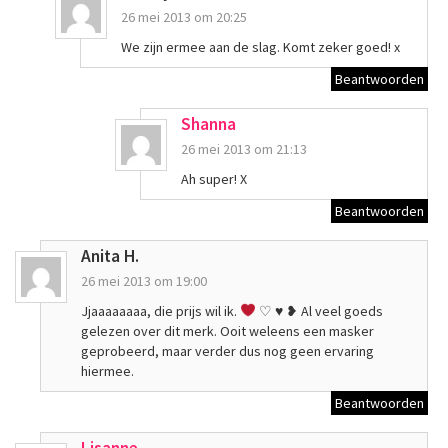
26 mei 2013 om 20:25
We zijn ermee aan de slag. Komt zeker goed! x
Beantwoorden
Shanna
26 mei 2013 om 21:13
Ah super! X
Beantwoorden
Anita H.
26 mei 2013 om 19:00
Jjaaaaaaaa, die prijs wil ik.
♡
♥
❥ Al veel goeds
gelezen over dit merk. Ooit weleens een masker
geprobeerd, maar verder dus nog geen ervaring
hiermee.
Beantwoorden