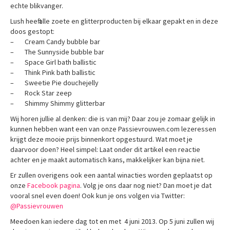
echte blikvanger.
Lush heeft alle zoete en glitterproducten bij elkaar gepakt en in deze
doos gestopt:
– Cream Candy bubble bar
– The Sunnyside bubble bar
– Space Girl bath ballistic
– Think Pink bath ballistic
– Sweetie Pie douchejelly
– Rock Star zeep
– Shimmy Shimmy glitterbar
Wij horen jullie al denken: die is van mij? Daar zou je zomaar gelijk in
kunnen hebben want een van onze Passievrouwen.com lezeressen
krijgt deze mooie prijs binnenkort opgestuurd. Wat moet je
daarvoor doen? Heel simpel: Laat onder dit artikel een reactie
achter en je maakt automatisch kans, makkelijker kan bijna niet.
Er zullen overigens ook een aantal winacties worden geplaatst op
onze
Facebook pagina
. Volg je ons daar nog niet? Dan moet je dat
vooral snel even doen! Ook kun je ons volgen via Twitter:
@Passievrouwen
Meedoen kan iedere dag tot en met 4 juni 2013. Op 5 juni zullen wij