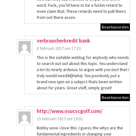
word. Fuck, you’ld have to be a fuckin retard to
even claim that. These retards need to pull theirs
from out there asses.
Beantwoorden
verbraucherkredit bank
8 februari 2017 om 17:23
This is the suitable weblog for anybody who needs
to search out out about this topic. You understand
a lot its nearly arduous to argue with you (not that I
truly would needâ€¦HaHa). You positively put a
brand new spin on a subject thats been written
about for years. Great stuff, simply great!
Beantwoorden
http://www.osucvcgolf.com/
15 februari 2017 om 19:02
Bobby wow. i love this .I guess the whys are the
fundamental ingredients in changing your