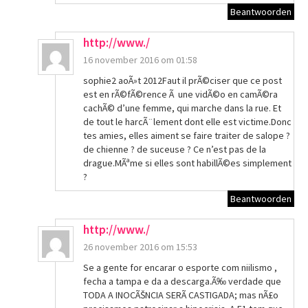
Beantwoorden
http://www./
16 november 2016 om 01:58
sophie2 aoÃ»t 2012Faut il prÃ©ciser que ce post
est en rÃ©fÃ©rence Ã une vidÃ©o en camÃ©ra
cachÃ© d’une femme, qui marche dans la rue. Et
de tout le harcÃ¨lement dont elle est victime.Donc
tes amies, elles aiment se faire traiter de salope ?
de chienne ? de suceuse ? Ce n’est pas de la
drague.MÃªme si elles sont habillÃ©es simplement
?
Beantwoorden
http://www./
26 november 2016 om 15:53
Se a gente for encarar o esporte com niilismo ,
fecha a tampa e da a descarga.Ã‰ verdade que
TODA A INOCÃŠNCIA SERÃ CASTIGADA; mas nÃ£o