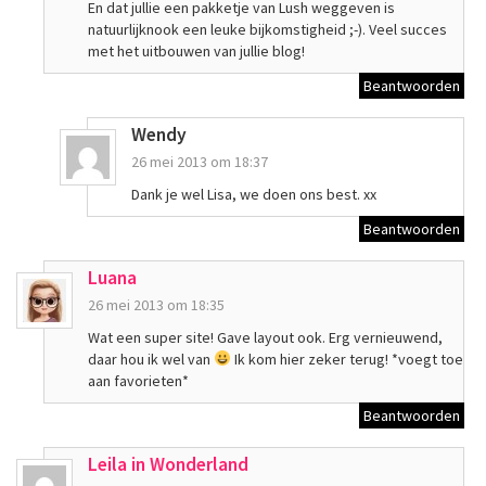
En dat jullie een pakketje van Lush weggeven is
natuurlijknook een leuke bijkomstigheid ;-). Veel succes
met het uitbouwen van jullie blog!
Beantwoorden
Wendy
26 mei 2013 om 18:37
Dank je wel Lisa, we doen ons best. xx
Beantwoorden
Luana
26 mei 2013 om 18:35
Wat een super site! Gave layout ook. Erg vernieuwend,
daar hou ik wel van
Ik kom hier zeker terug! *voegt toe
aan favorieten*
Beantwoorden
Leila in Wonderland