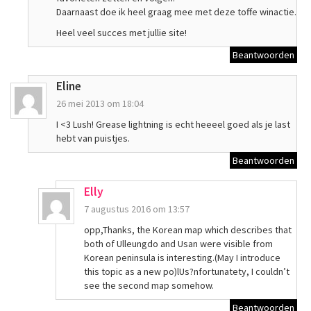
Daarnaast doe ik heel graag mee met deze toffe winactie.
Heel veel succes met jullie site!
Beantwoorden
Eline
26 mei 2013 om 18:04
I <3 Lush! Grease lightning is echt heeeel goed als je last
hebt van puistjes.
Beantwoorden
Elly
7 augustus 2016 om 13:57
opp,Thanks, the Korean map which describes that
both of Ulleungdo and Usan were visible from
Korean peninsula is interesting.(May I introduce
this topic as a new po)lUs?nfortunatety, I couldn’t
see the second map somehow.
Beantwoorden