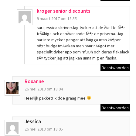
kroger senior discounts
9 maart 2017 om 18:55
sarajessica skriver:Jag tycker att de Ã¤r lite fÃ¶r
trÃ¥kiga och ospÃ¤nnande fÃ¶r de priserna. Jag
har inte mycket pengar att lÃ¤gga utan kÃ¶per
oftast budgetmÃ¤rken men nÃ¤r nÃ¥got mer
speciellt dyker upp som NfuOh och deras flakelack
sÃ¥ tycker jag att jag kan unna mig en flaska.
Beantwoorden
Roxanne
26 mei 2013 om 18:04
Heerlijk pakket! Ik doe graag mee
Beantwoorden
Jessica
26 mei 2013 om 18:05