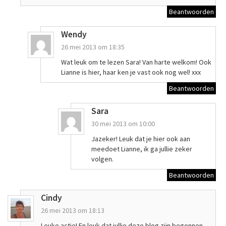
Beantwoorden
Wendy
26 mei 2013 om 18:35
Wat leuk om te lezen Sara! Van harte welkom! Ook
Lianne is hier, haar ken je vast ook nog wel! xxx
Beantwoorden
Sara
30 mei 2013 om 10:00
Jazeker! Leuk dat je hier ook aan
meedoet Lianne, ik ga jullie zeker
volgen.
Beantwoorden
Cindy
26 mei 2013 om 18:13
Leuke actie! En leuk dat jullie deze blog zijn begonnen,