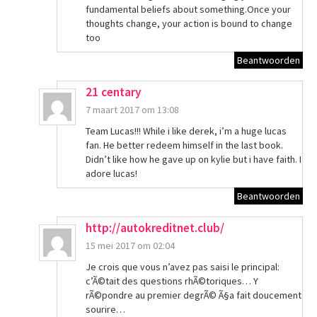
fundamental beliefs about something.Once your
thoughts change, your action is bound to change
too
Beantwoorden
21 centary
7 maart 2017 om 13:08
Team Lucas!!! While i like derek, i’m a huge lucas
fan. He better redeem himself in the last book.
Didn’t like how he gave up on kylie but i have faith. I
adore lucas!
Beantwoorden
http://autokreditnet.club/
15 mei 2017 om 02:04
Je crois que vous n’avez pas saisi le principal:
c’Ã©tait des questions rhÃ©toriques… Y
rÃ©pondre au premier degrÃ© Ã§a fait doucement
sourire…