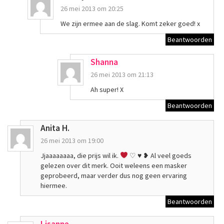
26 mei 2013 om 20:25
We zijn ermee aan de slag. Komt zeker goed! x
Beantwoorden
Shanna
26 mei 2013 om 21:13
Ah super! X
Beantwoorden
Anita H.
26 mei 2013 om 19:00
Jjaaaaaaaa, die prijs wil ik.
♡
♥
❥ Al veel goeds
gelezen over dit merk. Ooit weleens een masker
geprobeerd, maar verder dus nog geen ervaring
hiermee.
Beantwoorden