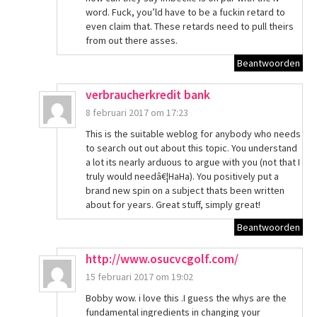
word. Fuck, you’ld have to be a fuckin retard to
even claim that. These retards need to pull theirs
from out there asses.
Beantwoorden
verbraucherkredit bank
8 februari 2017 om 17:23
This is the suitable weblog for anybody who needs
to search out out about this topic. You understand
a lot its nearly arduous to argue with you (not that I
truly would needâ€¦HaHa). You positively put a
brand new spin on a subject thats been written
about for years. Great stuff, simply great!
Beantwoorden
http://www.osucvcgolf.com/
15 februari 2017 om 19:02
Bobby wow. i love this .I guess the whys are the
fundamental ingredients in changing your