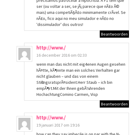
precisamos patrocinar a hipocrisia. A F1 tem que
ser (ou voltar a ser, se jÃ¡ parece que nÃ£o Ã©
mais) uma competiÃ§Ã£o minimamente crÃ­vel. Se
nÃ£o, fico aqui no meu simulador e nÃ£o no
'dissimulador' dos outros!
Beantwoorden
http://www./
16 december 2016 om 02:33
wenn man das nicht mit eig4enen Augen gesehen
hÃ¤tte, kÃ¶nnte man ein solches Verhalten gar
nicht glauben – und das von einem
StiftungsratsprÃ¤sident.Herr Staub – ich bin
empÃ¶rt.Mit der Ihnen gebÃ¼hrenden
HochachtungComino Carmen, Visp
Beantwoorden
http://www./
19 januari 2017 om 19:16
how can they say imbecile is on par with the N-