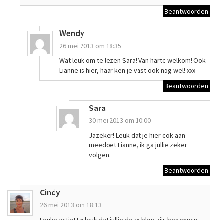
Beantwoorden
Wendy
26 mei 2013 om 18:35
Wat leuk om te lezen Sara! Van harte welkom! Ook
Lianne is hier, haar ken je vast ook nog wel! xxx
Beantwoorden
Sara
30 mei 2013 om 10:00
Jazeker! Leuk dat je hier ook aan
meedoet Lianne, ik ga jullie zeker
volgen.
Beantwoorden
Cindy
26 mei 2013 om 18:13
Leuke actie! En leuk dat jullie deze blog zijn begonnen,