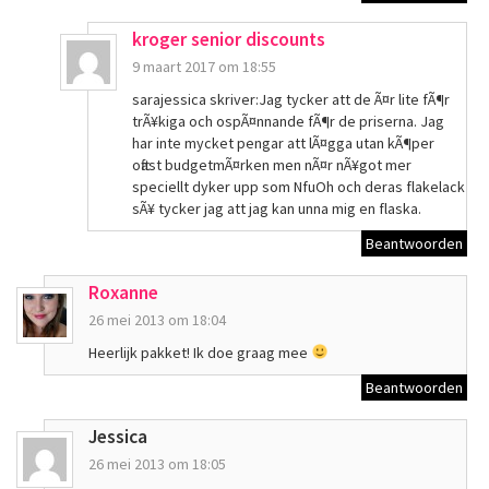
kroger senior discounts
9 maart 2017 om 18:55
sarajessica skriver:Jag tycker att de Ã¤r lite fÃ¶r
trÃ¥kiga och ospÃ¤nnande fÃ¶r de priserna. Jag
har inte mycket pengar att lÃ¤gga utan kÃ¶per
oftast budgetmÃ¤rken men nÃ¤r nÃ¥got mer
speciellt dyker upp som NfuOh och deras flakelack
sÃ¥ tycker jag att jag kan unna mig en flaska.
Beantwoorden
Roxanne
26 mei 2013 om 18:04
Heerlijk pakket! Ik doe graag mee
Beantwoorden
Jessica
26 mei 2013 om 18:05