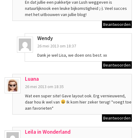
En dat jullie een pakketje van Lush weggeven is
natuurlijknook een leuke bijkomstigheid ;-). Veel succes
met het uitbouwen van jullie blog!
Beantwoorden
Wendy
26 mei 2013 om 18:37
Dank je wel Lisa, we doen ons best. xx
Beantwoorden
Luana
26 mei 2013 om 18:35
Wat een super site! Gave layout ook. Erg vernieuwend,
daar hou ik wel van
Ik kom hier zeker terug! *voegt toe
aan favorieten*
Beantwoorden
Leila in Wonderland