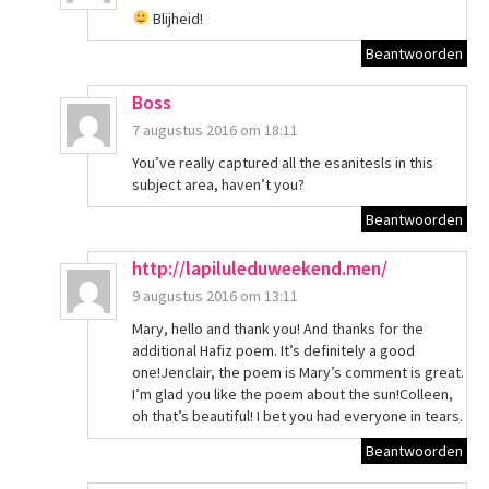
Blijheid!
Beantwoorden
Boss
7 augustus 2016 om 18:11
You’ve really captured all the esanitesls in this
subject area, haven’t you?
Beantwoorden
http://lapiluleduweekend.men/
9 augustus 2016 om 13:11
Mary, hello and thank you! And thanks for the
additional Hafiz poem. It’s definitely a good
one!Jenclair, the poem is Mary’s comment is great.
I’m glad you like the poem about the sun!Colleen,
oh that’s beautiful! I bet you had everyone in tears.
Beantwoorden