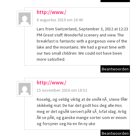
http://www./
8 augustus 2016 om 18:46
Lars from Switzerland, September 3, 2012 at 12:23
PM Great staff. Wonderful scenery and view. The
breakfast is fantastic with a gorgeous view of the
lake and the mountains. We had a great time with
our two small children. We could not have been
more satisified.
Beantwoorden
http://www./
15 november 2016 om 18:52
Koselig, og veldig viktig at de smÃ¥ nÃ¸stene fÃ¥r
skikkelig mat. De har det godt hos deg alle.Hos
meg er det ogsÃ¥ servert pÃ¥ sÃ¸lvfat idag. Artig
Ã¥ se pÃ¥, og ganske mange sorter som er innom
og forsyner seg.Ha en fin ny uke
Beantwoorden