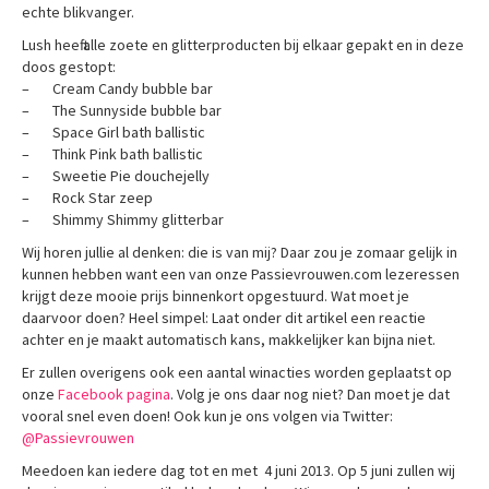
echte blikvanger.
Lush heeft alle zoete en glitterproducten bij elkaar gepakt en in deze
doos gestopt:
– Cream Candy bubble bar
– The Sunnyside bubble bar
– Space Girl bath ballistic
– Think Pink bath ballistic
– Sweetie Pie douchejelly
– Rock Star zeep
– Shimmy Shimmy glitterbar
Wij horen jullie al denken: die is van mij? Daar zou je zomaar gelijk in
kunnen hebben want een van onze Passievrouwen.com lezeressen
krijgt deze mooie prijs binnenkort opgestuurd. Wat moet je
daarvoor doen? Heel simpel: Laat onder dit artikel een reactie
achter en je maakt automatisch kans, makkelijker kan bijna niet.
Er zullen overigens ook een aantal winacties worden geplaatst op
onze
Facebook pagina
. Volg je ons daar nog niet? Dan moet je dat
vooral snel even doen! Ook kun je ons volgen via Twitter:
@Passievrouwen
Meedoen kan iedere dag tot en met 4 juni 2013. Op 5 juni zullen wij