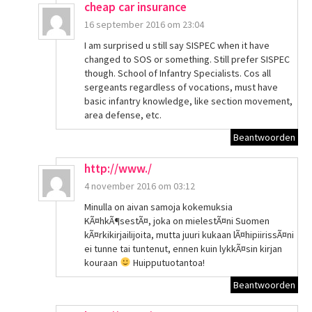
cheap car insurance
16 september 2016 om 23:04
I am surprised u still say SISPEC when it have
changed to SOS or something. Still prefer SISPEC
though. School of Infantry Specialists. Cos all
sergeants regardless of vocations, must have
basic infantry knowledge, like section movement,
area defense, etc.
Beantwoorden
http://www./
4 november 2016 om 03:12
Minulla on aivan samoja kokemuksia
KÃ¤hkÃ¶sestÃ¤, joka on mielestÃ¤ni Suomen
kÃ¤rkikirjailijoita, mutta juuri kukaan lÃ¤hipiirissÃ¤ni
ei tunne tai tuntenut, ennen kuin lykkÃ¤sin kirjan
kouraan
Huipputuotantoa!
Beantwoorden