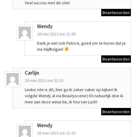
Veel succes met de site!
Beantwoorden
Wendy
26 mei 2013 om 21:30
Dank je wel ook Patrice, goed om te horen dat je
me blijft volgen!
Beantwoorden
Carlijn
26 mei 2013 om 21:10
Leuke site is dit, hier ga ik zeker vaker op kijken! Ik
volgde Wendy al via Beautyscene:) En natuurlijk doe ik
mee aan deze winactie, ik hou van Lush!
Beantwoorden
Wendy
26 mei 2013 om 21:30