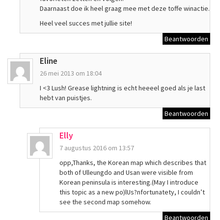
Daarnaast doe ik heel graag mee met deze toffe winactie.
Heel veel succes met jullie site!
Beantwoorden
Eline
26 mei 2013 om 18:04
I <3 Lush! Grease lightning is echt heeeel goed als je last
hebt van puistjes.
Beantwoorden
Elly
7 augustus 2016 om 13:57
opp,Thanks, the Korean map which describes that
both of Ulleungdo and Usan were visible from
Korean peninsula is interesting.(May I introduce
this topic as a new po)lUs?nfortunatety, I couldn’t
see the second map somehow.
Beantwoorden