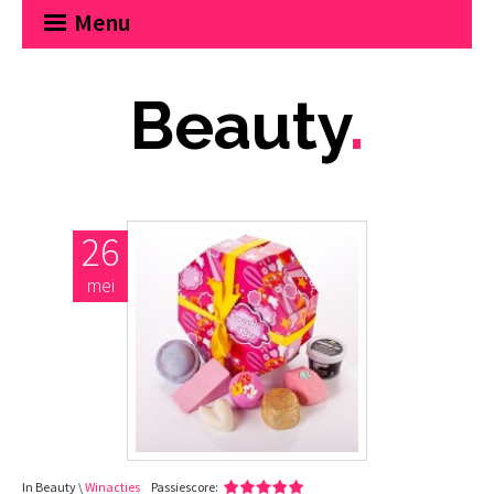
Menu
Beauty
.
26
mei
In Beauty \
Winacties
Passiescore: