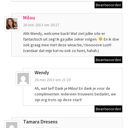
Beantwoorden
Milou
26 mei 2013 om 20:27
Ahh Wendy, welcome back! Wat ziet jullie site er
fantastisch uit zeg! Ik ga jullie zeker volgen.
En ik doe
ook graag mee met deze winactie, I looooove Lush!
(vandaar dat mijn kat nu ook zo heet, hahah.)
Beantwoorden
Wendy
26 mei 2013 om 21:29
Ah, wat lief! Dank je Milou! En dank je voor de
complimenten. Iedereen trouwens bedankt, we
zijn erg trots op deze start!
Beantwoorden
Tamara Dresens