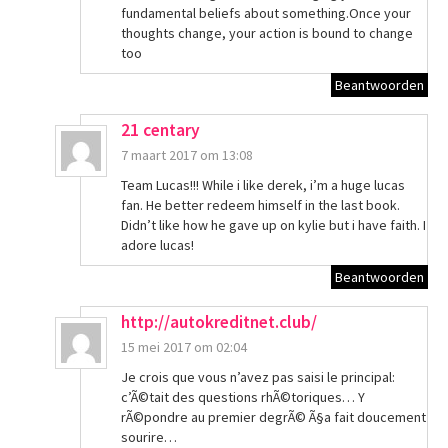
fundamental beliefs about something.Once your
thoughts change, your action is bound to change
too
Beantwoorden
21 centary
7 maart 2017 om 13:08
Team Lucas!!! While i like derek, i’m a huge lucas
fan. He better redeem himself in the last book.
Didn’t like how he gave up on kylie but i have faith. I
adore lucas!
Beantwoorden
http://autokreditnet.club/
15 mei 2017 om 02:04
Je crois que vous n’avez pas saisi le principal:
c’Ã©tait des questions rhÃ©toriques… Y
rÃ©pondre au premier degrÃ© Ã§a fait doucement
sourire…