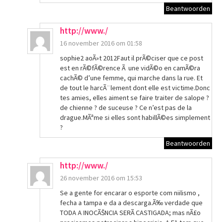
Beantwoorden
http://www./
16 november 2016 om 01:58
sophie2 aoÃ»t 2012Faut il prÃ©ciser que ce post
est en rÃ©fÃ©rence Ã une vidÃ©o en camÃ©ra
cachÃ© d’une femme, qui marche dans la rue. Et
de tout le harcÃ¨lement dont elle est victime.Donc
tes amies, elles aiment se faire traiter de salope ?
de chienne ? de suceuse ? Ce n’est pas de la
drague.MÃªme si elles sont habillÃ©es simplement
?
Beantwoorden
http://www./
26 november 2016 om 15:53
Se a gente for encarar o esporte com niilismo ,
fecha a tampa e da a descarga.Ã‰ verdade que
TODA A INOCÃŠNCIA SERÃ CASTIGADA; mas nÃ£o