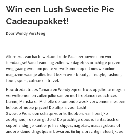
Win een Lush Sweetie Pie
Cadeaupakket!
Door Wendy Versteeg
Allereerst van harte welkom bij de Passievrouwen.com win-
tiendaagse! Vanaf vandaag zullen we dagelijks prachtige prijzen
weg gaan geven om jou te verwelkomen op dit nieuwe online
magazine waar je alles kunt lezen over beauty, lifestyle, fashion,
food, sport, culinair en travel.
Hoofdredactrices Tamara en Wendy zijn er trots op jullie te mogen
verwelkomen en zullen jullie samen met freelance redactrices
Lianne, Mariska en Michelle de komende week verwennen met een
heleboel mooie prijzen! De aftrap is voor Lush!
Sweetie Pie is een schatje voor liefhebbers van heerlijke
zoetigheid, roze en glitters! De prachtige doos is fantastisch en
superhandig, je kunt er je haarclipjes, nagellak, massagebars of
andere kleine dingetjes in bewaren. En hij is prachtig natuurlijk, een