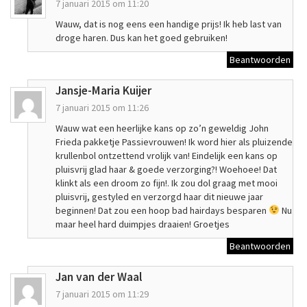
7 januari 2015 om 11:20
Wauw, dat is nog eens een handige prijs! Ik heb last van
droge haren. Dus kan het goed gebruiken!
Beantwoorden
Jansje-Maria Kuijer
7 januari 2015 om 11:26
Wauw wat een heerlijke kans op zo’n geweldig John
Frieda pakketje Passievrouwen! Ik word hier als pluizende
krullenbol ontzettend vrolijk van! Eindelijk een kans op
pluisvrij glad haar & goede verzorging?! Woehoee! Dat
klinkt als een droom zo fijn!. Ik zou dol graag met mooi
pluisvrij, gestyled en verzorgd haar dit nieuwe jaar
beginnen! Dat zou een hoop bad hairdays besparen
Nu
maar heel hard duimpjes draaien! Groetjes
Beantwoorden
Jan van der Waal
7 januari 2015 om 11:29