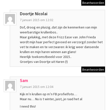
Beantwoorden
Doortje Nicolai
7 januari 2015 om 12:02
Dof, droog en pluizig..dat zijn de kenmerken van mijn
weerbarstige krullenbos..
Maar gelukkig, met deze Frizz Ease van John Frieda
wordt mijn haar perfect gevoed en verzorgd zonder het
vet te maken en te verzwaren: ik krijg weer dansende
krullen en mijn haren winnen aan glans!
Heerlijk toekomstbeeld voor 2015..
Groetjes van Doortje uit Haren (!)
Beantwoorden
Sam
7 januari 2015 om 12:04
Kijk m’n krullen op m’n FB profielfoto…
Maar nu… Nu is t winter, juist, je raad het al
I need this!