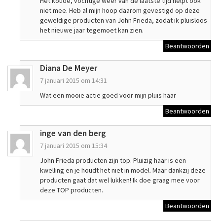
Het koude, vochtige weer van de laatste tijd helpt ook
niet mee. Heb al mijn hoop daarom gevestigd op deze
geweldige producten van John Frieda, zodat ik pluisloos
het nieuwe jaar tegemoet kan zien.
Beantwoorden
Diana De Meyer
7 januari 2015 om 14:31
Wat een mooie actie goed voor mijn pluis haar
Beantwoorden
inge van den berg
7 januari 2015 om 15:34
John Frieda producten zijn top. Pluizig haar is een
kwelling en je houdt het niet in model. Maar dankzij deze
producten gaat dat wel lukken! Ik doe graag mee voor
deze TOP producten.
Beantwoorden