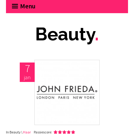
Menu
Beauty
.
7
jan
In Beauty \
Haar
Passiescore: