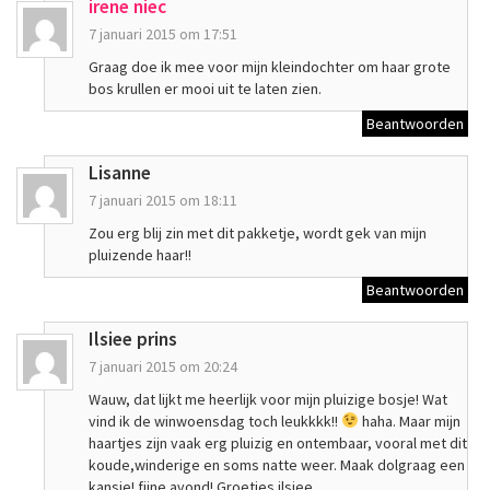
irene niec
7 januari 2015 om 17:51
Graag doe ik mee voor mijn kleindochter om haar grote
bos krullen er mooi uit te laten zien.
Beantwoorden
Lisanne
7 januari 2015 om 18:11
Zou erg blij zin met dit pakketje, wordt gek van mijn
pluizende haar!!
Beantwoorden
Ilsiee prins
7 januari 2015 om 20:24
Wauw, dat lijkt me heerlijk voor mijn pluizige bosje! Wat
vind ik de winwoensdag toch leukkkk!!
haha. Maar mijn
haartjes zijn vaak erg pluizig en ontembaar, vooral met dit
koude,winderige en soms natte weer. Maak dolgraag een
kansje! fijne avond! Groetjes ilsiee