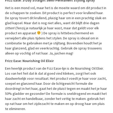
Frizz Ease: 3-Day Straight Semi-Permanent Styling Spray
Het is een mond vol, maar het is de moeite waard om dit product in
de schappen te zoeken. Dit product is perfect voor krullend haar.
De spray tovert dit krullend, pluizig haar om in een prachtig sluik en
glad kapsel. Maar dat is nog niet alles, want dit blijft drie dagen
zitten! (Tenzij je natuurlijk je haar wast, maar dat geldt voor elk
product en apparaat
) De spray is hittebeschermend en
verwijdert alle pluis tijdens het stylen. De spray is ideaal om in
combinatie te gebruiken met je stijltang. Bovendien houdt het je
haar glanzend, glad en veerkrachtig. Gebruik de spray trouwens
alleen op vochtig of nat haar. Ja, juichen mag!
Frizz Ease: Nourishing Oil Elixir
Een heerlijk product van de Fizz Ease-lijn is de Nourishing Oil Elixir.
Los van het feit dat ik dat al goed vind klinken, zorgt het ook
daadwerkelijk voor resultaat. Het product voedt je haar voor zacht,
soepel en glanzend haar. Door de lichtgewicht formule die
doordringt in het haar, gaat het de pluist tegen en maakt het je haar
50% gladder en gezonder! De formule is sneldrogend en maakt het
haar zacht en handelbaar, zonder het vettig te maken. gebruik het
op nat haar om het zijdezacht te maken en op droog haar om pluis
te elimineren.