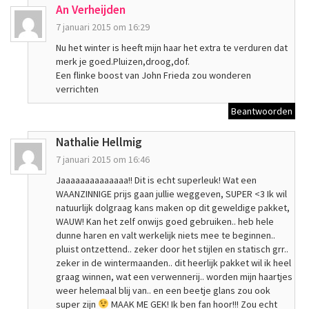
An Verheijden
7 januari 2015 om 16:29
Nu het winter is heeft mijn haar het extra te verduren dat
merk je goed.Pluizen,droog,dof.
Een flinke boost van John Frieda zou wonderen
verrichten
Beantwoorden
Nathalie Hellmig
7 januari 2015 om 16:46
Jaaaaaaaaaaaaaa!! Dit is echt superleuk! Wat een
WAANZINNIGE prijs gaan jullie weggeven, SUPER <3 Ik wil
natuurlijk dolgraag kans maken op dit geweldige pakket,
WAUW! Kan het zelf onwijs goed gebruiken.. heb hele
dunne haren en valt werkelijk niets mee te beginnen..
pluist ontzettend.. zeker door het stijlen en statisch grr..
zeker in de wintermaanden.. dit heerlijk pakket wil ik heel
graag winnen, wat een verwennerij.. worden mijn haartjes
weer helemaal blij van.. en een beetje glans zou ook
super zijn
MAAK ME GEK! Ik ben fan hoor!!! Zou echt