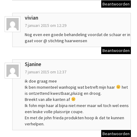
Beantwoorden
vivian
7 januari 2015 om 12:29
Nog even een goede behandeling voordat de schaar er in
gaat voor @ stichting haarwensen
Beantwoorden
Sjanine
7 januari 2015 om 12:37
ik doe graag mee
Ik ben momenteel wanhopig wat betreft mijn haar
het
is ontzettend kwestbaar,pluizig en droog.
Breekt van alle kanten af
Ik fohn mijn haar al bijna niet meer maar wil toch wel eens
een leuke volle pluisvrije coupe.
En met de john frieda produkten hoop ik dat te kunnen
verhelpen.
Beantwoorden