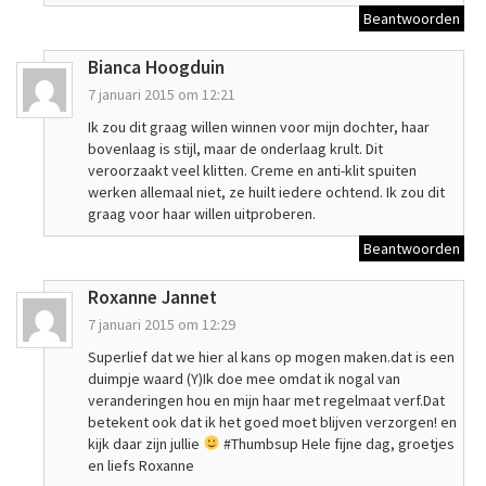
Beantwoorden
Bianca Hoogduin
7 januari 2015 om 12:21
Ik zou dit graag willen winnen voor mijn dochter, haar
bovenlaag is stijl, maar de onderlaag krult. Dit
veroorzaakt veel klitten. Creme en anti-klit spuiten
werken allemaal niet, ze huilt iedere ochtend. Ik zou dit
graag voor haar willen uitproberen.
Beantwoorden
Roxanne Jannet
7 januari 2015 om 12:29
Superlief dat we hier al kans op mogen maken.dat is een
duimpje waard (Y)Ik doe mee omdat ik nogal van
veranderingen hou en mijn haar met regelmaat verf.Dat
betekent ook dat ik het goed moet blijven verzorgen! en
kijk daar zijn jullie
#Thumbsup Hele fijne dag, groetjes
en liefs Roxanne