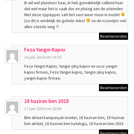
Ik wil wel pluisloos haar, ik heb gemakkelijk vallend haar
dat wel maar het is vaak dor en pluizig aan de uiteinden
Met deze oppepper valt het vast weer mooi in model
(zo dit is eindelijk de gehele tekst
na de icoontjes viel
alles steeds weg ?!
Beantwoorden
Feza Yangın Kapısı
16 juni 2019 om 19:39
Feza Yangın Kapısı, Yangın çıkış kapısı en ucuz yangın
kapısı firması, Feza Yangın kapısı, Yangın çıkış kapısı,
yangın kapısı firması
Beantwoorden
18 haziran bim 2018
17 juni 2019 om 20:04
Bim aktuel kampanyalı ürünler, 18 haziran bim, 18 haziran
bim aktüel, 18 haziran bim katalogu, 18 haziran bim 2018
Beantwoorden