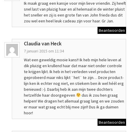
Ik maak graag een kansje voor mijn lieve vriendin. Zij heeft
snel last van pluizig haar en al helemaal in de winter pluist
het sneller en zij is een grote fan van John frieda dus dit
zou wel een heel leuk cadeau zijn voor haar. Gr Jan.
Beantwoorden
Claudia van Heck
7 januari 2015 om 11:34
Wat een geweldig mooie kans!! Ik heb mijn hele leven al
dik pluizig en krullend haar dat maar niet onder controle
te krijgen lijkt. Ik heb in het verleden veel producten
geprobeerd maar niks lijkt ¨het¨ te zijn… Deze product-
lijn ken ik echter nog niet, en stiekem ben ik wel héél erg
benieuwd :-). Daarbij heb ik aan mijn twee dochters
hetzelfde haar doorgegeven
dus ik zou hen graag
helpen! We dragen het allemaal graag lang en we zouden
er maar wat graag echt blij mee zijn!! Dus ik ga duimen
hoor!
Beantwoorden