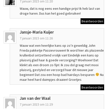
7 januari 2015 om 11:20
Wauw, dat is nog eens een handige prijs! Ik heb last van
droge haren. Dus kan het goed gebruiken!
Beantwoorden
Jansje-Maria Kuijer
7 januari 2015 om 11:26
Wauw wat een heerlijke kans op zo’n geweldig John
Frieda pakketje Passievrouwen! Ik word hier als pluizende
krullenbol ontzettend vrolijk van! Eindelijk een kans op
pluisvrij glad haar & goede verzorging?! Woehoee! Dat
klinkt als een droom zo fijn!. Ik zou dol graag met mooi
pluisvrij, gestyled en verzorgd haar dit nieuwe jaar
beginnen! Dat zou een hoop bad hairdays besparen
Nu
maar heel hard duimpjes draaien! Groetjes
Beantwoorden
Jan van der Waal
7 januari 2015 om 11:29