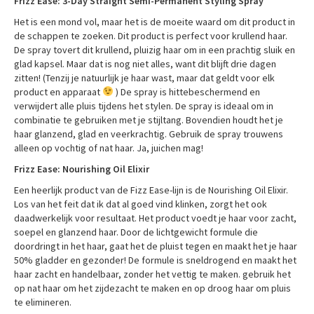
Frizz Ease: 3-Day Straight Semi-Permanent Styling Spray
Het is een mond vol, maar het is de moeite waard om dit product in
de schappen te zoeken. Dit product is perfect voor krullend haar.
De spray tovert dit krullend, pluizig haar om in een prachtig sluik en
glad kapsel. Maar dat is nog niet alles, want dit blijft drie dagen
zitten! (Tenzij je natuurlijk je haar wast, maar dat geldt voor elk
product en apparaat
) De spray is hittebeschermend en
verwijdert alle pluis tijdens het stylen. De spray is ideaal om in
combinatie te gebruiken met je stijltang. Bovendien houdt het je
haar glanzend, glad en veerkrachtig. Gebruik de spray trouwens
alleen op vochtig of nat haar. Ja, juichen mag!
Frizz Ease: Nourishing Oil Elixir
Een heerlijk product van de Fizz Ease-lijn is de Nourishing Oil Elixir.
Los van het feit dat ik dat al goed vind klinken, zorgt het ook
daadwerkelijk voor resultaat. Het product voedt je haar voor zacht,
soepel en glanzend haar. Door de lichtgewicht formule die
doordringt in het haar, gaat het de pluist tegen en maakt het je haar
50% gladder en gezonder! De formule is sneldrogend en maakt het
haar zacht en handelbaar, zonder het vettig te maken. gebruik het
op nat haar om het zijdezacht te maken en op droog haar om pluis
te elimineren.