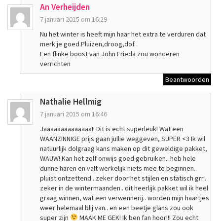
An Verheijden
7 januari 2015 om 16:29
Nu het winter is heeft mijn haar het extra te verduren dat
merk je goed.Pluizen,droog,dof.
Een flinke boost van John Frieda zou wonderen
verrichten
Beantwoorden
Nathalie Hellmig
7 januari 2015 om 16:46
Jaaaaaaaaaaaaaa!! Dit is echt superleuk! Wat een
WAANZINNIGE prijs gaan jullie weggeven, SUPER <3 Ik wil
natuurlijk dolgraag kans maken op dit geweldige pakket,
WAUW! Kan het zelf onwijs goed gebruiken.. heb hele
dunne haren en valt werkelijk niets mee te beginnen..
pluist ontzettend.. zeker door het stijlen en statisch grr..
zeker in de wintermaanden.. dit heerlijk pakket wil ik heel
graag winnen, wat een verwennerij.. worden mijn haartjes
weer helemaal blij van.. en een beetje glans zou ook
super zijn
MAAK ME GEK! Ik ben fan hoor!!! Zou echt