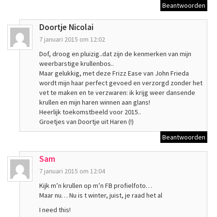
Beantwoorden
Doortje Nicolai
7 januari 2015 om 12:02
Dof, droog en pluizig..dat zijn de kenmerken van mijn
weerbarstige krullenbos..
Maar gelukkig, met deze Frizz Ease van John Frieda
wordt mijn haar perfect gevoed en verzorgd zonder het
vet te maken en te verzwaren: ik krijg weer dansende
krullen en mijn haren winnen aan glans!
Heerlijk toekomstbeeld voor 2015..
Groetjes van Doortje uit Haren (!)
Beantwoorden
Sam
7 januari 2015 om 12:04
Kijk m’n krullen op m’n FB profielfoto…
Maar nu… Nu is t winter, juist, je raad het al
I need this!