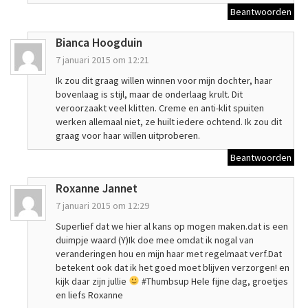
Beantwoorden
Bianca Hoogduin
7 januari 2015 om 12:21
Ik zou dit graag willen winnen voor mijn dochter, haar
bovenlaag is stijl, maar de onderlaag krult. Dit
veroorzaakt veel klitten. Creme en anti-klit spuiten
werken allemaal niet, ze huilt iedere ochtend. Ik zou dit
graag voor haar willen uitproberen.
Beantwoorden
Roxanne Jannet
7 januari 2015 om 12:29
Superlief dat we hier al kans op mogen maken.dat is een
duimpje waard (Y)Ik doe mee omdat ik nogal van
veranderingen hou en mijn haar met regelmaat verf.Dat
betekent ook dat ik het goed moet blijven verzorgen! en
kijk daar zijn jullie
#Thumbsup Hele fijne dag, groetjes
en liefs Roxanne