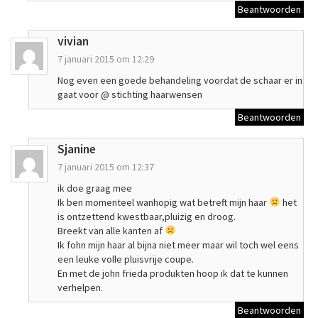
Beantwoorden
vivian
7 januari 2015 om 12:29
Nog even een goede behandeling voordat de schaar er in
gaat voor @ stichting haarwensen
Beantwoorden
Sjanine
7 januari 2015 om 12:37
ik doe graag mee
Ik ben momenteel wanhopig wat betreft mijn haar
het
is ontzettend kwestbaar,pluizig en droog.
Breekt van alle kanten af
Ik fohn mijn haar al bijna niet meer maar wil toch wel eens
een leuke volle pluisvrije coupe.
En met de john frieda produkten hoop ik dat te kunnen
verhelpen.
Beantwoorden