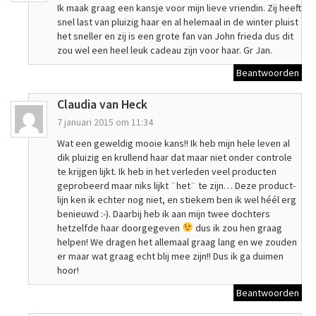
Ik maak graag een kansje voor mijn lieve vriendin. Zij heeft
snel last van pluizig haar en al helemaal in de winter pluist
het sneller en zij is een grote fan van John frieda dus dit
zou wel een heel leuk cadeau zijn voor haar. Gr Jan.
Beantwoorden
Claudia van Heck
7 januari 2015 om 11:34
Wat een geweldig mooie kans!! Ik heb mijn hele leven al
dik pluizig en krullend haar dat maar niet onder controle
te krijgen lijkt. Ik heb in het verleden veel producten
geprobeerd maar niks lijkt ¨het¨ te zijn… Deze product-
lijn ken ik echter nog niet, en stiekem ben ik wel héél erg
benieuwd :-). Daarbij heb ik aan mijn twee dochters
hetzelfde haar doorgegeven
dus ik zou hen graag
helpen! We dragen het allemaal graag lang en we zouden
er maar wat graag echt blij mee zijn!! Dus ik ga duimen
hoor!
Beantwoorden