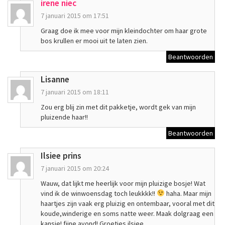
irene niec
7 januari 2015 om 17:51
Graag doe ik mee voor mijn kleindochter om haar grote
bos krullen er mooi uit te laten zien.
Beantwoorden
Lisanne
7 januari 2015 om 18:11
Zou erg blij zin met dit pakketje, wordt gek van mijn
pluizende haar!!
Beantwoorden
Ilsiee prins
7 januari 2015 om 20:24
Wauw, dat lijkt me heerlijk voor mijn pluizige bosje! Wat
vind ik de winwoensdag toch leukkkk!!
haha. Maar mijn
haartjes zijn vaak erg pluizig en ontembaar, vooral met dit
koude,winderige en soms natte weer. Maak dolgraag een
kansje! fijne avond! Groetjes ilsiee