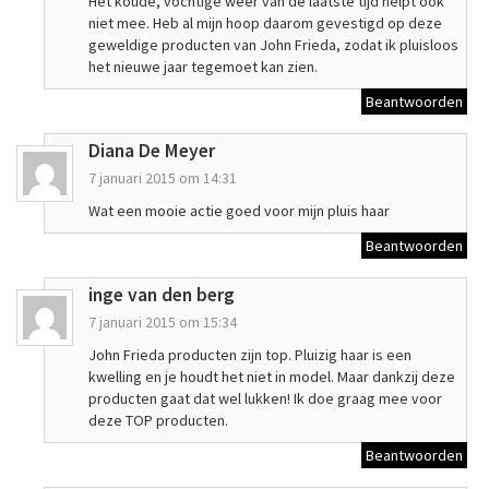
Het koude, vochtige weer van de laatste tijd helpt ook
niet mee. Heb al mijn hoop daarom gevestigd op deze
geweldige producten van John Frieda, zodat ik pluisloos
het nieuwe jaar tegemoet kan zien.
Beantwoorden
Diana De Meyer
7 januari 2015 om 14:31
Wat een mooie actie goed voor mijn pluis haar
Beantwoorden
inge van den berg
7 januari 2015 om 15:34
John Frieda producten zijn top. Pluizig haar is een
kwelling en je houdt het niet in model. Maar dankzij deze
producten gaat dat wel lukken! Ik doe graag mee voor
deze TOP producten.
Beantwoorden