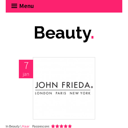
Menu
Beauty
.
7
jan
In Beauty \
Haar
Passiescore: