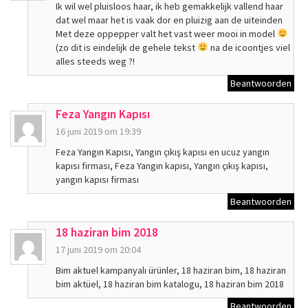
Ik wil wel pluisloos haar, ik heb gemakkelijk vallend haar
dat wel maar het is vaak dor en pluizig aan de uiteinden
Met deze oppepper valt het vast weer mooi in model
(zo dit is eindelijk de gehele tekst
na de icoontjes viel
alles steeds weg ?!
Beantwoorden
Feza Yangın Kapısı
16 juni 2019 om 19:39
Feza Yangın Kapısı, Yangın çıkış kapısı en ucuz yangın
kapısı firması, Feza Yangın kapısı, Yangın çıkış kapısı,
yangın kapısı firması
Beantwoorden
18 haziran bim 2018
17 juni 2019 om 20:04
Bim aktuel kampanyalı ürünler, 18 haziran bim, 18 haziran
bim aktüel, 18 haziran bim katalogu, 18 haziran bim 2018
Beantwoorden