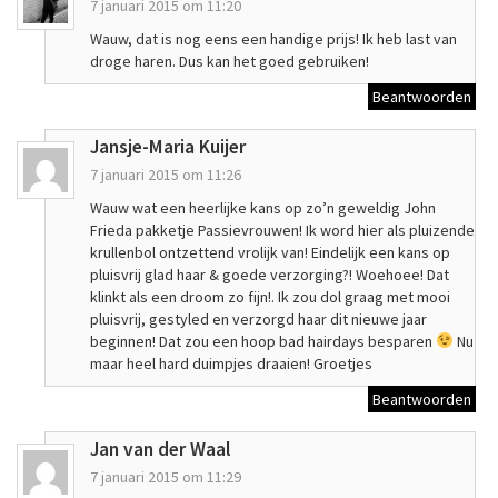
7 januari 2015 om 11:20
Wauw, dat is nog eens een handige prijs! Ik heb last van
droge haren. Dus kan het goed gebruiken!
Beantwoorden
Jansje-Maria Kuijer
7 januari 2015 om 11:26
Wauw wat een heerlijke kans op zo’n geweldig John
Frieda pakketje Passievrouwen! Ik word hier als pluizende
krullenbol ontzettend vrolijk van! Eindelijk een kans op
pluisvrij glad haar & goede verzorging?! Woehoee! Dat
klinkt als een droom zo fijn!. Ik zou dol graag met mooi
pluisvrij, gestyled en verzorgd haar dit nieuwe jaar
beginnen! Dat zou een hoop bad hairdays besparen
Nu
maar heel hard duimpjes draaien! Groetjes
Beantwoorden
Jan van der Waal
7 januari 2015 om 11:29