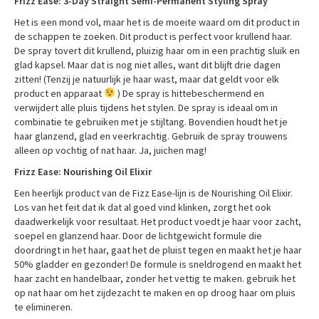
Frizz Ease: 3-Day Straight Semi-Permanent Styling Spray
Het is een mond vol, maar het is de moeite waard om dit product in
de schappen te zoeken. Dit product is perfect voor krullend haar.
De spray tovert dit krullend, pluizig haar om in een prachtig sluik en
glad kapsel. Maar dat is nog niet alles, want dit blijft drie dagen
zitten! (Tenzij je natuurlijk je haar wast, maar dat geldt voor elk
product en apparaat
) De spray is hittebeschermend en
verwijdert alle pluis tijdens het stylen. De spray is ideaal om in
combinatie te gebruiken met je stijltang. Bovendien houdt het je
haar glanzend, glad en veerkrachtig. Gebruik de spray trouwens
alleen op vochtig of nat haar. Ja, juichen mag!
Frizz Ease: Nourishing Oil Elixir
Een heerlijk product van de Fizz Ease-lijn is de Nourishing Oil Elixir.
Los van het feit dat ik dat al goed vind klinken, zorgt het ook
daadwerkelijk voor resultaat. Het product voedt je haar voor zacht,
soepel en glanzend haar. Door de lichtgewicht formule die
doordringt in het haar, gaat het de pluist tegen en maakt het je haar
50% gladder en gezonder! De formule is sneldrogend en maakt het
haar zacht en handelbaar, zonder het vettig te maken. gebruik het
op nat haar om het zijdezacht te maken en op droog haar om pluis
te elimineren.