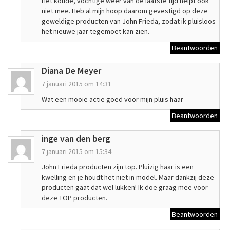
Het koude, vochtige weer van de laatste tijd helpt ook
niet mee. Heb al mijn hoop daarom gevestigd op deze
geweldige producten van John Frieda, zodat ik pluisloos
het nieuwe jaar tegemoet kan zien.
Beantwoorden
Diana De Meyer
7 januari 2015 om 14:31
Wat een mooie actie goed voor mijn pluis haar
Beantwoorden
inge van den berg
7 januari 2015 om 15:34
John Frieda producten zijn top. Pluizig haar is een
kwelling en je houdt het niet in model. Maar dankzij deze
producten gaat dat wel lukken! Ik doe graag mee voor
deze TOP producten.
Beantwoorden