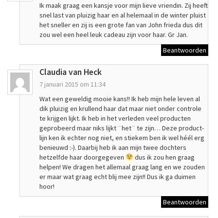
Ik maak graag een kansje voor mijn lieve vriendin. Zij heeft
snel last van pluizig haar en al helemaal in de winter pluist
het sneller en zij is een grote fan van John frieda dus dit
zou wel een heel leuk cadeau zijn voor haar. Gr Jan.
Beantwoorden
Claudia van Heck
7 januari 2015 om 11:34
Wat een geweldig mooie kans!! Ik heb mijn hele leven al
dik pluizig en krullend haar dat maar niet onder controle
te krijgen lijkt. Ik heb in het verleden veel producten
geprobeerd maar niks lijkt ¨het¨ te zijn… Deze product-
lijn ken ik echter nog niet, en stiekem ben ik wel héél erg
benieuwd :-). Daarbij heb ik aan mijn twee dochters
hetzelfde haar doorgegeven
dus ik zou hen graag
helpen! We dragen het allemaal graag lang en we zouden
er maar wat graag echt blij mee zijn!! Dus ik ga duimen
hoor!
Beantwoorden