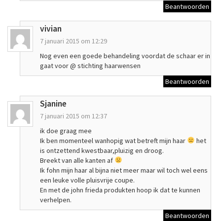
Beantwoorden
vivian
7 januari 2015 om 12:29
Nog even een goede behandeling voordat de schaar er in
gaat voor @ stichting haarwensen
Beantwoorden
Sjanine
7 januari 2015 om 12:37
ik doe graag mee
Ik ben momenteel wanhopig wat betreft mijn haar
het
is ontzettend kwestbaar,pluizig en droog.
Breekt van alle kanten af
Ik fohn mijn haar al bijna niet meer maar wil toch wel eens
een leuke volle pluisvrije coupe.
En met de john frieda produkten hoop ik dat te kunnen
verhelpen.
Beantwoorden