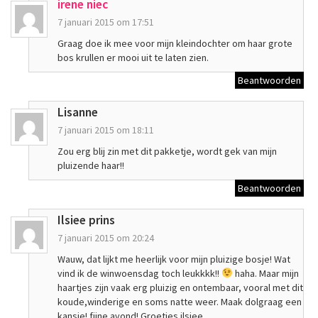
irene niec
7 januari 2015 om 17:51
Graag doe ik mee voor mijn kleindochter om haar grote
bos krullen er mooi uit te laten zien.
Beantwoorden
Lisanne
7 januari 2015 om 18:11
Zou erg blij zin met dit pakketje, wordt gek van mijn
pluizende haar!!
Beantwoorden
Ilsiee prins
7 januari 2015 om 20:24
Wauw, dat lijkt me heerlijk voor mijn pluizige bosje! Wat
vind ik de winwoensdag toch leukkkk!!
haha. Maar mijn
haartjes zijn vaak erg pluizig en ontembaar, vooral met dit
koude,winderige en soms natte weer. Maak dolgraag een
kansje! fijne avond! Groetjes ilsiee