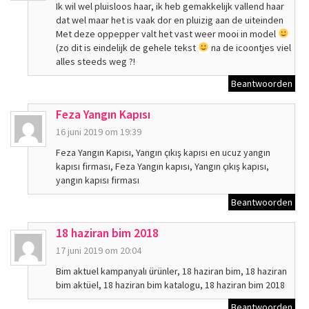
Ik wil wel pluisloos haar, ik heb gemakkelijk vallend haar
dat wel maar het is vaak dor en pluizig aan de uiteinden
Met deze oppepper valt het vast weer mooi in model
(zo dit is eindelijk de gehele tekst
na de icoontjes viel
alles steeds weg ?!
Beantwoorden
Feza Yangın Kapısı
16 juni 2019 om 19:39
Feza Yangın Kapısı, Yangın çıkış kapısı en ucuz yangın
kapısı firması, Feza Yangın kapısı, Yangın çıkış kapısı,
yangın kapısı firması
Beantwoorden
18 haziran bim 2018
17 juni 2019 om 20:04
Bim aktuel kampanyalı ürünler, 18 haziran bim, 18 haziran
bim aktüel, 18 haziran bim katalogu, 18 haziran bim 2018
Beantwoorden