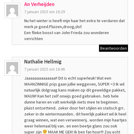
An Verheijden
7 januari 2015 om 16:29
Nu het winter is heeft mijn haar het extra te verduren dat
merk je goed.Pluizen,droog,dof.
Een flinke boost van John Frieda zou wonderen
verrichten
Beantwoorden
Nathalie Hellmig
7 januari 2015 om 16:46
Jaaaaaaaaaaaaaa!! Dit is echt superleuk! Wat een
WAANZINNIGE prijs gaan jullie weggeven, SUPER <3 Ik wil
natuurlijk dolgraag kans maken op dit geweldige pakket,
WAUW! Kan het zelf onwijs goed gebruiken.. heb hele
dunne haren en valt werkelijk niets mee te beginnen..
pluist ontzettend.. zeker door het stijlen en statisch grr..
zeker in de wintermaanden.. dit heerlijk pakket wil ik heel
graag winnen, wat een verwennerij.. worden mijn haartjes
weer helemaal blij van.. en een beetje glans zou ook
super zijn
MAAK ME GEK! Ik ben fan hoor!!! Zou echt