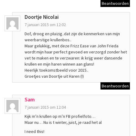
Beantwoorden
Doortje Nicolai
7 januari 2015 om 12:02
Dof, droog en pluizig..dat zijn de kenmerken van mijn
weerbarstige krullenbos..
Maar gelukkig, met deze Frizz Ease van John Frieda
wordt mijn haar perfect gevoed en verzorgd zonder het
vet te maken en te verzwaren: ik krijg weer dansende
krullen en mijn haren winnen aan glans!
Heerlijk toekomstbeeld voor 2015..
Groetjes van Doortje uit Haren (!)
Beantwoorden
Sam
7 januari 2015 om 12:04
Kijk m’n krullen op m’n FB profielfoto…
Maar nu… Nu is t winter, juist, je raad het al
I need this!