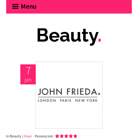
Menu
Beauty
.
7
jan
In Beauty \
Haar
Passiescore: