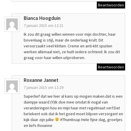
Beantwoorden
Bianca Hoogduin
7 januari 2015 om 12:21
Ik zou dit graag willen winnen voor mijn dochter, haar
bovenlaag is stijl, maar de onderlaag krult. Dit
veroorzaakt veel klitten. Creme en anti-klit spuiten
werken allemaal niet, ze huilt iedere ochtend. Ik zou dit
graag voor haar willen uitproberen.
Beantwoorden
Roxanne Jannet
7 januari 2015 om 12:29
Superlief dat we hier al kans op mogen maken.dat is een
duimpje waard (Y)Ik doe mee omdat ik nogal van
veranderingen hou en mijn haar met regelmaat verf.Dat
betekent ook dat ik het goed moet blijven verzorgen! en
kijk daar zijn jullie
#Thumbsup Hele fijne dag, groetjes
en liefs Roxanne