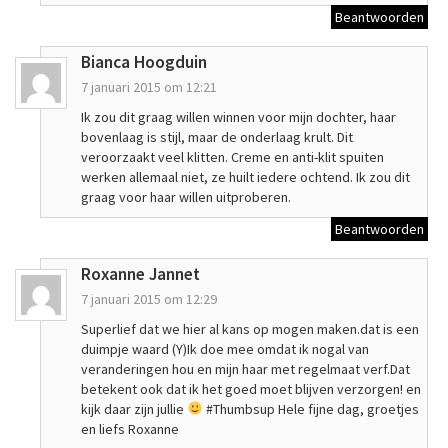
Beantwoorden
Bianca Hoogduin
7 januari 2015 om 12:21
Ik zou dit graag willen winnen voor mijn dochter, haar
bovenlaag is stijl, maar de onderlaag krult. Dit
veroorzaakt veel klitten. Creme en anti-klit spuiten
werken allemaal niet, ze huilt iedere ochtend. Ik zou dit
graag voor haar willen uitproberen.
Beantwoorden
Roxanne Jannet
7 januari 2015 om 12:29
Superlief dat we hier al kans op mogen maken.dat is een
duimpje waard (Y)Ik doe mee omdat ik nogal van
veranderingen hou en mijn haar met regelmaat verf.Dat
betekent ook dat ik het goed moet blijven verzorgen! en
kijk daar zijn jullie
#Thumbsup Hele fijne dag, groetjes
en liefs Roxanne