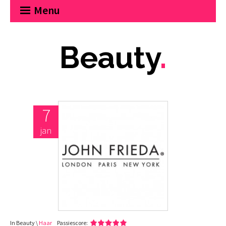
Menu
Beauty
.
7
jan
In Beauty \
Haar
Passiescore: