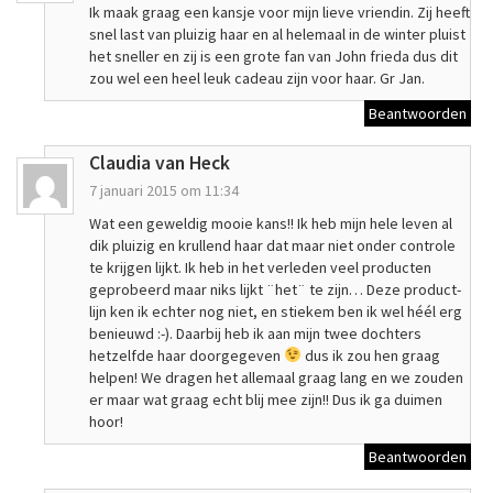
Ik maak graag een kansje voor mijn lieve vriendin. Zij heeft
snel last van pluizig haar en al helemaal in de winter pluist
het sneller en zij is een grote fan van John frieda dus dit
zou wel een heel leuk cadeau zijn voor haar. Gr Jan.
Beantwoorden
Claudia van Heck
7 januari 2015 om 11:34
Wat een geweldig mooie kans!! Ik heb mijn hele leven al
dik pluizig en krullend haar dat maar niet onder controle
te krijgen lijkt. Ik heb in het verleden veel producten
geprobeerd maar niks lijkt ¨het¨ te zijn… Deze product-
lijn ken ik echter nog niet, en stiekem ben ik wel héél erg
benieuwd :-). Daarbij heb ik aan mijn twee dochters
hetzelfde haar doorgegeven
dus ik zou hen graag
helpen! We dragen het allemaal graag lang en we zouden
er maar wat graag echt blij mee zijn!! Dus ik ga duimen
hoor!
Beantwoorden