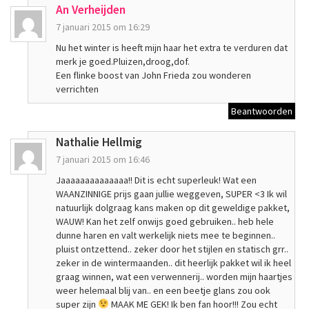
An Verheijden
7 januari 2015 om 16:29
Nu het winter is heeft mijn haar het extra te verduren dat
merk je goed.Pluizen,droog,dof.
Een flinke boost van John Frieda zou wonderen
verrichten
Beantwoorden
Nathalie Hellmig
7 januari 2015 om 16:46
Jaaaaaaaaaaaaaa!! Dit is echt superleuk! Wat een
WAANZINNIGE prijs gaan jullie weggeven, SUPER <3 Ik wil
natuurlijk dolgraag kans maken op dit geweldige pakket,
WAUW! Kan het zelf onwijs goed gebruiken.. heb hele
dunne haren en valt werkelijk niets mee te beginnen..
pluist ontzettend.. zeker door het stijlen en statisch grr..
zeker in de wintermaanden.. dit heerlijk pakket wil ik heel
graag winnen, wat een verwennerij.. worden mijn haartjes
weer helemaal blij van.. en een beetje glans zou ook
super zijn
MAAK ME GEK! Ik ben fan hoor!!! Zou echt