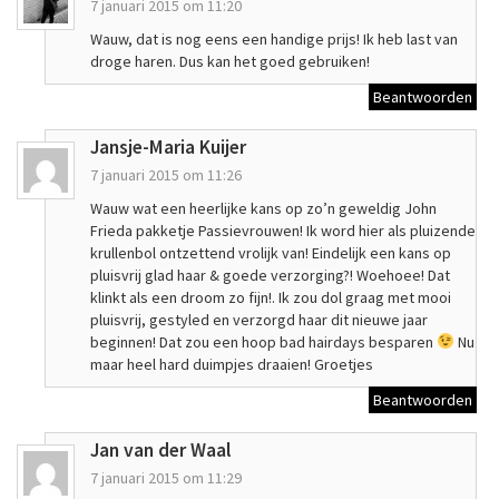
7 januari 2015 om 11:20
Wauw, dat is nog eens een handige prijs! Ik heb last van
droge haren. Dus kan het goed gebruiken!
Beantwoorden
Jansje-Maria Kuijer
7 januari 2015 om 11:26
Wauw wat een heerlijke kans op zo’n geweldig John
Frieda pakketje Passievrouwen! Ik word hier als pluizende
krullenbol ontzettend vrolijk van! Eindelijk een kans op
pluisvrij glad haar & goede verzorging?! Woehoee! Dat
klinkt als een droom zo fijn!. Ik zou dol graag met mooi
pluisvrij, gestyled en verzorgd haar dit nieuwe jaar
beginnen! Dat zou een hoop bad hairdays besparen
Nu
maar heel hard duimpjes draaien! Groetjes
Beantwoorden
Jan van der Waal
7 januari 2015 om 11:29