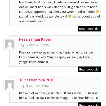
Ik wil wel pluisloos haar, ik heb gemakkelijk vallend haar
dat wel maar het is vaak dor en pluizig aan de uiteinden
Met deze oppepper valt het vast weer mooi in model
(zo dit is eindelijk de gehele tekst
na de icoontjes viel
alles steeds weg ?!
Beantwoorden
Feza Yangın Kapısı
16 juni 2019 om 19:39
Feza Yangın Kapısı, Yangın çıkış kapısı en ucuz yangın
kapısı firması, Feza Yangın kapısı, Yangın çıkış kapısı,
yangın kapısı firması
Beantwoorden
18 haziran bim 2018
17 juni 2019 om 20:04
Bim aktuel kampanyalı ürünler, 18 haziran bim, 18 haziran
bim aktüel, 18 haziran bim katalogu, 18 haziran bim 2018
Beantwoorden