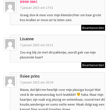
irene niec
7 januari 2015 om 17:51
Graag doe ik mee voor mijn kleindochter om haar grote
bos krullen er mooi uit te laten zien.
Beantwoorden
Lisanne
7 januari 2015 om 18:11
Zou erg blij zin met dit pakketje, wordt gek van mijn
pluizende haar!!
Beantwoorden
Ilsiee prins
7 januari 2015 om 20:24
Wauw, dat lijkt me heerlijk voor mijn pluizige bosje! Wat
vind ik de winwoensdag toch leukkkk!!
haha. Maar mijn
haartjes zijn vaak erg pluizig en ontembaar, vooral met dit
koude,winderige en soms natte weer. Maak dolgraag een
kansje! fijne avond! Groetjes ilsiee