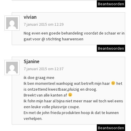
Beantwoorden
vivian
7 januari 2015 om 12:29
Nog even een goede behandeling voordat de schaar er in
gaat voor @ stichting haarwensen
Beantwoorden
Sjanine
7 januari 2015 om 12:37
ik doe graag mee
Ik ben momenteel wanhopig wat betreft mijn haar
het
is ontzettend kwestbaar,pluizig en droog.
Breekt van alle kanten af
Ik fohn mijn haar al bijna niet meer maar wil toch wel eens
een leuke volle pluisvrije coupe.
En met de john frieda produkten hoop ik dat te kunnen
verhelpen.
Beantwoorden