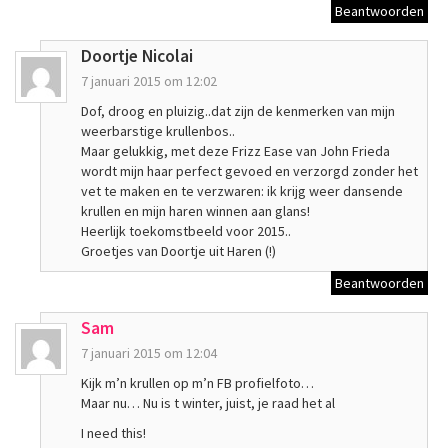
Beantwoorden
Doortje Nicolai
7 januari 2015 om 12:02
Dof, droog en pluizig..dat zijn de kenmerken van mijn
weerbarstige krullenbos..
Maar gelukkig, met deze Frizz Ease van John Frieda
wordt mijn haar perfect gevoed en verzorgd zonder het
vet te maken en te verzwaren: ik krijg weer dansende
krullen en mijn haren winnen aan glans!
Heerlijk toekomstbeeld voor 2015..
Groetjes van Doortje uit Haren (!)
Beantwoorden
Sam
7 januari 2015 om 12:04
Kijk m’n krullen op m’n FB profielfoto…
Maar nu… Nu is t winter, juist, je raad het al
I need this!