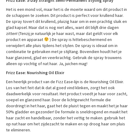
Frizz Ease: 3-Day Straight Semi-Permanent Styling Spray
Het is een mond vol, maar het is de moeite waard om dit product in
de schappen te zoeken. Dit product is perfect voor krullend haar.
De spray tovert dit krullend, pluizig haar om in een prachtig sluik en
glad kapsel. Maar dat is nog niet alles, want dit blijft drie dagen
zitten! (Tenzij je natuurlijk je haar wast, maar dat geldt voor elk
product en apparaat
) De spray is hittebeschermend en
verwijdert alle pluis tijdens het stylen. De spray is ideaal om in
combinatie te gebruiken met je stijltang. Bovendien houdt het je
haar glanzend, glad en veerkrachtig. Gebruik de spray trouwens
alleen op vochtig of nat haar. Ja, juichen mag!
Frizz Ease: Nourishing Oil Elixir
Een heerlijk product van de Fizz Ease-lijn is de Nourishing Oil Elixir.
Los van het feit dat ik dat al goed vind klinken, zorgt het ook
daadwerkelijk voor resultaat. Het product voedt je haar voor zacht,
soepel en glanzend haar. Door de lichtgewicht formule die
doordringt in het haar, gaat het de pluist tegen en maakt het je haar
50% gladder en gezonder! De formule is sneldrogend en maakt het
haar zacht en handelbaar, zonder het vettig te maken. gebruik het
op nat haar om het zijdezacht te maken en op droog haar om pluis
te elimineren.