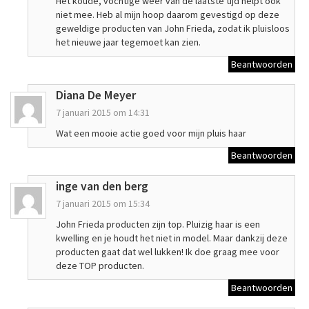
Het koude, vochtige weer van de laatste tijd helpt ook
niet mee. Heb al mijn hoop daarom gevestigd op deze
geweldige producten van John Frieda, zodat ik pluisloos
het nieuwe jaar tegemoet kan zien.
Beantwoorden
Diana De Meyer
7 januari 2015 om 14:31
Wat een mooie actie goed voor mijn pluis haar
Beantwoorden
inge van den berg
7 januari 2015 om 15:34
John Frieda producten zijn top. Pluizig haar is een
kwelling en je houdt het niet in model. Maar dankzij deze
producten gaat dat wel lukken! Ik doe graag mee voor
deze TOP producten.
Beantwoorden