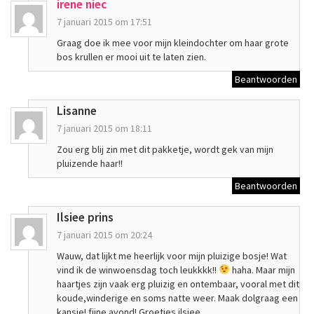
irene niec
7 januari 2015 om 17:51
Graag doe ik mee voor mijn kleindochter om haar grote
bos krullen er mooi uit te laten zien.
Beantwoorden
Lisanne
7 januari 2015 om 18:11
Zou erg blij zin met dit pakketje, wordt gek van mijn
pluizende haar!!
Beantwoorden
Ilsiee prins
7 januari 2015 om 20:24
Wauw, dat lijkt me heerlijk voor mijn pluizige bosje! Wat
vind ik de winwoensdag toch leukkkk!!
haha. Maar mijn
haartjes zijn vaak erg pluizig en ontembaar, vooral met dit
koude,winderige en soms natte weer. Maak dolgraag een
kansje! fijne avond! Groetjes ilsiee