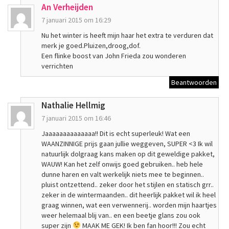
An Verheijden
7 januari 2015 om 16:29
Nu het winter is heeft mijn haar het extra te verduren dat
merk je goed.Pluizen,droog,dof.
Een flinke boost van John Frieda zou wonderen
verrichten
Beantwoorden
Nathalie Hellmig
7 januari 2015 om 16:46
Jaaaaaaaaaaaaaa!! Dit is echt superleuk! Wat een
WAANZINNIGE prijs gaan jullie weggeven, SUPER <3 Ik wil
natuurlijk dolgraag kans maken op dit geweldige pakket,
WAUW! Kan het zelf onwijs goed gebruiken.. heb hele
dunne haren en valt werkelijk niets mee te beginnen..
pluist ontzettend.. zeker door het stijlen en statisch grr..
zeker in de wintermaanden.. dit heerlijk pakket wil ik heel
graag winnen, wat een verwennerij.. worden mijn haartjes
weer helemaal blij van.. en een beetje glans zou ook
super zijn
MAAK ME GEK! Ik ben fan hoor!!! Zou echt