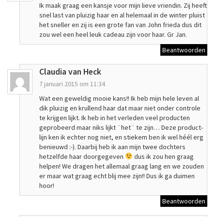
Ik maak graag een kansje voor mijn lieve vriendin. Zij heeft
snel last van pluizig haar en al helemaal in de winter pluist
het sneller en zij is een grote fan van John frieda dus dit
zou wel een heel leuk cadeau zijn voor haar. Gr Jan.
Beantwoorden
Claudia van Heck
7 januari 2015 om 11:34
Wat een geweldig mooie kans!! Ik heb mijn hele leven al
dik pluizig en krullend haar dat maar niet onder controle
te krijgen lijkt. Ik heb in het verleden veel producten
geprobeerd maar niks lijkt ¨het¨ te zijn… Deze product-
lijn ken ik echter nog niet, en stiekem ben ik wel héél erg
benieuwd :-). Daarbij heb ik aan mijn twee dochters
hetzelfde haar doorgegeven
dus ik zou hen graag
helpen! We dragen het allemaal graag lang en we zouden
er maar wat graag echt blij mee zijn!! Dus ik ga duimen
hoor!
Beantwoorden