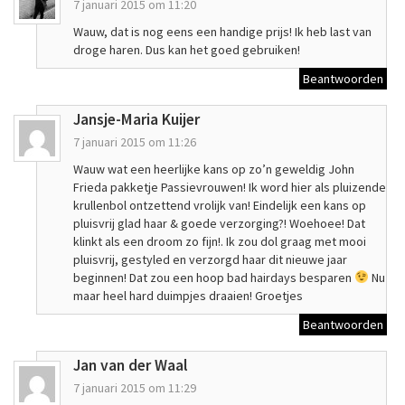
7 januari 2015 om 11:20
Wauw, dat is nog eens een handige prijs! Ik heb last van
droge haren. Dus kan het goed gebruiken!
Beantwoorden
Jansje-Maria Kuijer
7 januari 2015 om 11:26
Wauw wat een heerlijke kans op zo’n geweldig John
Frieda pakketje Passievrouwen! Ik word hier als pluizende
krullenbol ontzettend vrolijk van! Eindelijk een kans op
pluisvrij glad haar & goede verzorging?! Woehoee! Dat
klinkt als een droom zo fijn!. Ik zou dol graag met mooi
pluisvrij, gestyled en verzorgd haar dit nieuwe jaar
beginnen! Dat zou een hoop bad hairdays besparen
Nu
maar heel hard duimpjes draaien! Groetjes
Beantwoorden
Jan van der Waal
7 januari 2015 om 11:29