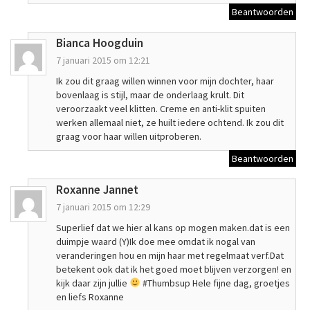
Beantwoorden
Bianca Hoogduin
7 januari 2015 om 12:21
Ik zou dit graag willen winnen voor mijn dochter, haar
bovenlaag is stijl, maar de onderlaag krult. Dit
veroorzaakt veel klitten. Creme en anti-klit spuiten
werken allemaal niet, ze huilt iedere ochtend. Ik zou dit
graag voor haar willen uitproberen.
Beantwoorden
Roxanne Jannet
7 januari 2015 om 12:29
Superlief dat we hier al kans op mogen maken.dat is een
duimpje waard (Y)Ik doe mee omdat ik nogal van
veranderingen hou en mijn haar met regelmaat verf.Dat
betekent ook dat ik het goed moet blijven verzorgen! en
kijk daar zijn jullie
#Thumbsup Hele fijne dag, groetjes
en liefs Roxanne