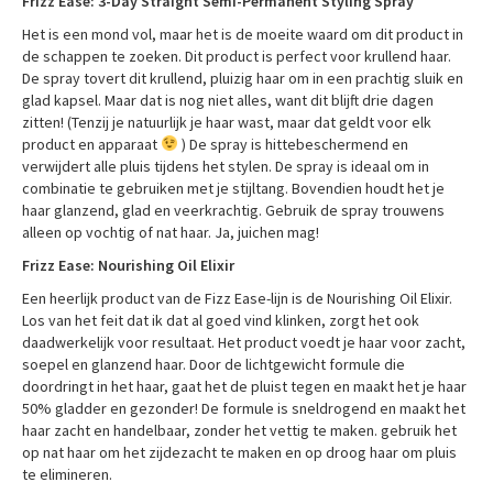
Frizz Ease: 3-Day Straight Semi-Permanent Styling Spray
Het is een mond vol, maar het is de moeite waard om dit product in
de schappen te zoeken. Dit product is perfect voor krullend haar.
De spray tovert dit krullend, pluizig haar om in een prachtig sluik en
glad kapsel. Maar dat is nog niet alles, want dit blijft drie dagen
zitten! (Tenzij je natuurlijk je haar wast, maar dat geldt voor elk
product en apparaat
) De spray is hittebeschermend en
verwijdert alle pluis tijdens het stylen. De spray is ideaal om in
combinatie te gebruiken met je stijltang. Bovendien houdt het je
haar glanzend, glad en veerkrachtig. Gebruik de spray trouwens
alleen op vochtig of nat haar. Ja, juichen mag!
Frizz Ease: Nourishing Oil Elixir
Een heerlijk product van de Fizz Ease-lijn is de Nourishing Oil Elixir.
Los van het feit dat ik dat al goed vind klinken, zorgt het ook
daadwerkelijk voor resultaat. Het product voedt je haar voor zacht,
soepel en glanzend haar. Door de lichtgewicht formule die
doordringt in het haar, gaat het de pluist tegen en maakt het je haar
50% gladder en gezonder! De formule is sneldrogend en maakt het
haar zacht en handelbaar, zonder het vettig te maken. gebruik het
op nat haar om het zijdezacht te maken en op droog haar om pluis
te elimineren.