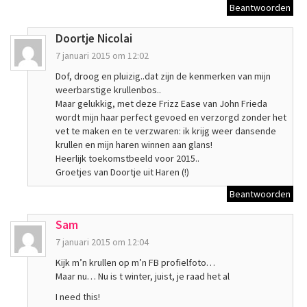
Beantwoorden
Doortje Nicolai
7 januari 2015 om 12:02
Dof, droog en pluizig..dat zijn de kenmerken van mijn
weerbarstige krullenbos..
Maar gelukkig, met deze Frizz Ease van John Frieda
wordt mijn haar perfect gevoed en verzorgd zonder het
vet te maken en te verzwaren: ik krijg weer dansende
krullen en mijn haren winnen aan glans!
Heerlijk toekomstbeeld voor 2015..
Groetjes van Doortje uit Haren (!)
Beantwoorden
Sam
7 januari 2015 om 12:04
Kijk m’n krullen op m’n FB profielfoto…
Maar nu… Nu is t winter, juist, je raad het al
I need this!