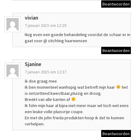
Beantwoorden
vivian
7 januari 2015 om 12:29
Nog even een goede behandeling voordat de schaar er in
gaat voor @ stichting haarwensen
Beantwoorden
Sjanine
7 januari 2015 om 12:37
ik doe graag mee
Ik ben momenteel wanhopig wat betreft mijn haar
het
is ontzettend kwestbaar,pluizig en droog.
Breekt van alle kanten af
Ik fohn mijn haar al bijna niet meer maar wil toch wel eens
een leuke volle pluisvrije coupe.
En met de john frieda produkten hoop ik dat te kunnen
verhelpen.
Beantwoorden