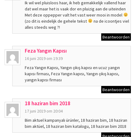
Ik wil wel pluisloos haar, ik heb gemakkelijk vallend haar
dat wel maar het is vaak dor en pluizig aan de uiteinden
Met deze oppepper valt het vast weer mooi in model
(zo dit is eindelijk de gehele tekst
na de icoontjes viel
alles steeds weg ?!
Beantwoorden
Feza Yangın Kapısı
16 juni 2019 om 19:39
Feza Yangın Kapısı, Yangın çıkış kapısı en ucuz yangın
kapısı firması, Feza Yangın kapısı, Yangın çıkış kapısı,
yangın kapısı firması
Beantwoorden
18 haziran bim 2018
17 juni 2019 om 20:04
Bim aktuel kampanyalı ürünler, 18 haziran bim, 18 haziran
bim aktüel, 18 haziran bim katalogu, 18 haziran bim 2018
Beantwoorden