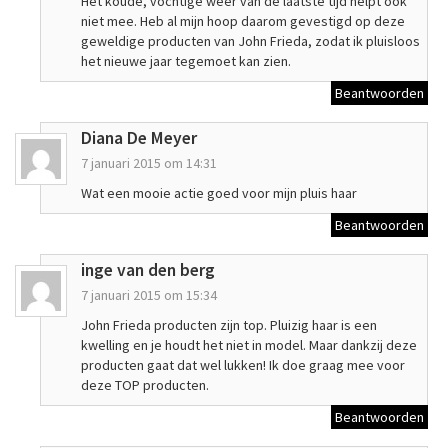
Het koude, vochtige weer van de laatste tijd helpt ook
niet mee. Heb al mijn hoop daarom gevestigd op deze
geweldige producten van John Frieda, zodat ik pluisloos
het nieuwe jaar tegemoet kan zien.
Beantwoorden
Diana De Meyer
7 januari 2015 om 14:31
Wat een mooie actie goed voor mijn pluis haar
Beantwoorden
inge van den berg
7 januari 2015 om 15:34
John Frieda producten zijn top. Pluizig haar is een
kwelling en je houdt het niet in model. Maar dankzij deze
producten gaat dat wel lukken! Ik doe graag mee voor
deze TOP producten.
Beantwoorden