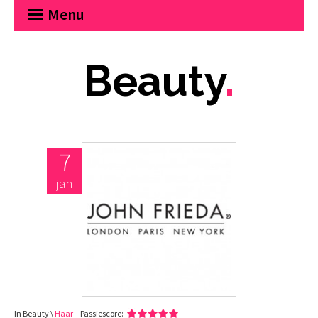
Menu
Beauty
.
7
jan
In Beauty \
Haar
Passiescore: