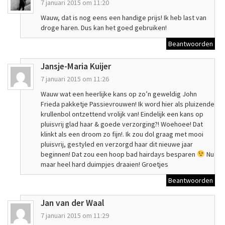
7 januari 2015 om 11:20
Wauw, dat is nog eens een handige prijs! Ik heb last van
droge haren. Dus kan het goed gebruiken!
Beantwoorden
Jansje-Maria Kuijer
7 januari 2015 om 11:26
Wauw wat een heerlijke kans op zo’n geweldig John
Frieda pakketje Passievrouwen! Ik word hier als pluizende
krullenbol ontzettend vrolijk van! Eindelijk een kans op
pluisvrij glad haar & goede verzorging?! Woehoee! Dat
klinkt als een droom zo fijn!. Ik zou dol graag met mooi
pluisvrij, gestyled en verzorgd haar dit nieuwe jaar
beginnen! Dat zou een hoop bad hairdays besparen
Nu
maar heel hard duimpjes draaien! Groetjes
Beantwoorden
Jan van der Waal
7 januari 2015 om 11:29