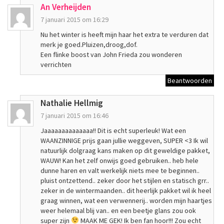
An Verheijden
7 januari 2015 om 16:29
Nu het winter is heeft mijn haar het extra te verduren dat
merk je goed.Pluizen,droog,dof.
Een flinke boost van John Frieda zou wonderen
verrichten
Beantwoorden
Nathalie Hellmig
7 januari 2015 om 16:46
Jaaaaaaaaaaaaaa!! Dit is echt superleuk! Wat een
WAANZINNIGE prijs gaan jullie weggeven, SUPER <3 Ik wil
natuurlijk dolgraag kans maken op dit geweldige pakket,
WAUW! Kan het zelf onwijs goed gebruiken.. heb hele
dunne haren en valt werkelijk niets mee te beginnen..
pluist ontzettend.. zeker door het stijlen en statisch grr..
zeker in de wintermaanden.. dit heerlijk pakket wil ik heel
graag winnen, wat een verwennerij.. worden mijn haartjes
weer helemaal blij van.. en een beetje glans zou ook
super zijn
MAAK ME GEK! Ik ben fan hoor!!! Zou echt