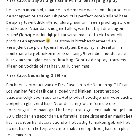
Frizz Ease: 3-Day Straight Semi-Permanent Styling Spray
Het is een mond vol, maar het is de moeite waard om dit product in
de schappen te zoeken. Dit product is perfect voor krullend haar.
De spray tovert dit krullend, pluizig haar om in een prachtig sluik en
glad kapsel. Maar dat is nog niet alles, want dit blijft drie dagen
zitten! (Tenzij je natuurlijk je haar wast, maar dat geldt voor elk
product en apparaat
) De spray is hittebeschermend en
verwijdert alle pluis tijdens het stylen. De spray is ideaal om in
combinatie te gebruiken met je stijltang. Bovendien houdt het je
haar glanzend, glad en veerkrachtig. Gebruik de spray trouwens
alleen op vochtig of nat haar. Ja, juichen mag!
Frizz Ease: Nourishing Oil Elixir
Een heerlijk product van de Fizz Ease-lijn is de Nourishing Oil Elixir.
Los van het feit dat ik dat al goed vind klinken, zorgt het ook
daadwerkelijk voor resultaat. Het product voedt je haar voor zacht,
soepel en glanzend haar. Door de lichtgewicht formule die
doordringt in het haar, gaat het de pluist tegen en maakt het je haar
50% gladder en gezonder! De formule is sneldrogend en maakt het
haar zacht en handelbaar, zonder het vettig te maken. gebruik het
op nat haar om het zijdezacht te maken en op droog haar om pluis
te elimineren.