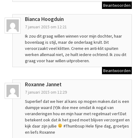
Beantwoorden
Bianca Hoogduin
7 januari 2015 om 12:21
Ik zou dit graag willen winnen voor mijn dochter, haar
bovenlaag is stijl, maar de onderlaag krult. Dit
veroorzaakt veel klitten. Creme en anti-klit spuiten
werken allemaal niet, ze huilt iedere ochtend. Ik zou dit
graag voor haar willen uitproberen.
Beantwoorden
Roxanne Jannet
7 januari 2015 om 12:29
Superlief dat we hier al kans op mogen maken.dat is een
duimpje waard (Y)Ik doe mee omdat ik nogal van
veranderingen hou en mijn haar met regelmaat verf.Dat
betekent ook dat ik het goed moet blijven verzorgen! en
kijk daar zijn jullie
#Thumbsup Hele fijne dag, groetjes
en liefs Roxanne