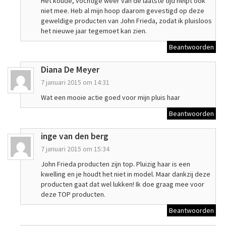
Het koude, vochtige weer van de laatste tijd helpt ook
niet mee. Heb al mijn hoop daarom gevestigd op deze
geweldige producten van John Frieda, zodat ik pluisloos
het nieuwe jaar tegemoet kan zien.
Beantwoorden
Diana De Meyer
7 januari 2015 om 14:31
Wat een mooie actie goed voor mijn pluis haar
Beantwoorden
inge van den berg
7 januari 2015 om 15:34
John Frieda producten zijn top. Pluizig haar is een
kwelling en je houdt het niet in model. Maar dankzij deze
producten gaat dat wel lukken! Ik doe graag mee voor
deze TOP producten.
Beantwoorden