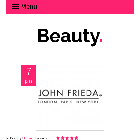
Menu
Beauty
.
7
jan
In Beauty \
Haar
Passiescore: