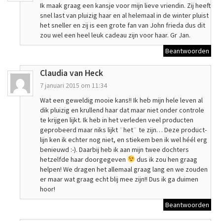
Ik maak graag een kansje voor mijn lieve vriendin. Zij heeft
snel last van pluizig haar en al helemaal in de winter pluist
het sneller en zij is een grote fan van John frieda dus dit
zou wel een heel leuk cadeau zijn voor haar. Gr Jan.
Beantwoorden
Claudia van Heck
7 januari 2015 om 11:34
Wat een geweldig mooie kans!! Ik heb mijn hele leven al
dik pluizig en krullend haar dat maar niet onder controle
te krijgen lijkt. Ik heb in het verleden veel producten
geprobeerd maar niks lijkt ¨het¨ te zijn… Deze product-
lijn ken ik echter nog niet, en stiekem ben ik wel héél erg
benieuwd :-). Daarbij heb ik aan mijn twee dochters
hetzelfde haar doorgegeven
dus ik zou hen graag
helpen! We dragen het allemaal graag lang en we zouden
er maar wat graag echt blij mee zijn!! Dus ik ga duimen
hoor!
Beantwoorden