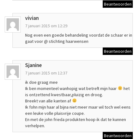
Beantwoorden
vivian
7 januari 2015 om 12:29
Nog even een goede behandeling voordat de schaar er in
gaat voor @ stichting haarwensen
Beantwoorden
Sjanine
7 januari 2015 om 12:37
ik doe graag mee
Ik ben momenteel wanhopig wat betreft mijn haar
het
is ontzettend kwestbaar,pluizig en droog.
Breekt van alle kanten af
Ik fohn mijn haar al bijna niet meer maar wil toch wel eens
een leuke volle pluisvrije coupe.
En met de john frieda produkten hoop ik dat te kunnen
verhelpen.
Beantwoorden