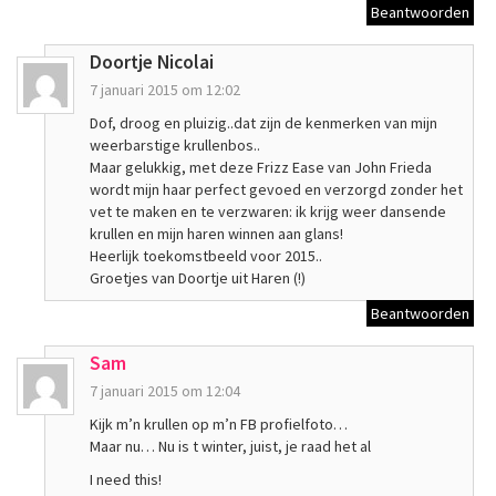
Beantwoorden
Doortje Nicolai
7 januari 2015 om 12:02
Dof, droog en pluizig..dat zijn de kenmerken van mijn
weerbarstige krullenbos..
Maar gelukkig, met deze Frizz Ease van John Frieda
wordt mijn haar perfect gevoed en verzorgd zonder het
vet te maken en te verzwaren: ik krijg weer dansende
krullen en mijn haren winnen aan glans!
Heerlijk toekomstbeeld voor 2015..
Groetjes van Doortje uit Haren (!)
Beantwoorden
Sam
7 januari 2015 om 12:04
Kijk m’n krullen op m’n FB profielfoto…
Maar nu… Nu is t winter, juist, je raad het al
I need this!