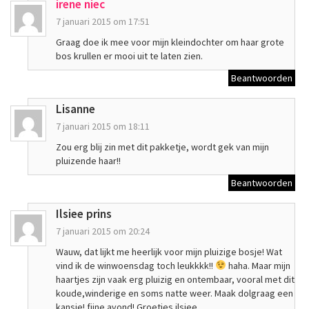
irene niec
7 januari 2015 om 17:51
Graag doe ik mee voor mijn kleindochter om haar grote
bos krullen er mooi uit te laten zien.
Beantwoorden
Lisanne
7 januari 2015 om 18:11
Zou erg blij zin met dit pakketje, wordt gek van mijn
pluizende haar!!
Beantwoorden
Ilsiee prins
7 januari 2015 om 20:24
Wauw, dat lijkt me heerlijk voor mijn pluizige bosje! Wat
vind ik de winwoensdag toch leukkkk!!
haha. Maar mijn
haartjes zijn vaak erg pluizig en ontembaar, vooral met dit
koude,winderige en soms natte weer. Maak dolgraag een
kansje! fijne avond! Groetjes ilsiee