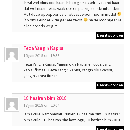
Ik wil wel pluisloos haar, ik heb gemakkelijk vallend haar
dat wel maar het is vaak dor en pluizig aan de uiteinden
Met deze oppepper valt het vast weer mooi in model
(zo dit is eindelijk de gehele tekst
na de icoontjes viel
alles steeds weg ?!
Beantwoorden
Feza Yangın Kapısı
16 juni 2019 om 19:39
Feza Yangın Kapısı, Yangın çıkış kapısı en ucuz yangın
kapısı firması, Feza Yangın kapısı, Yangın çıkış kapısı,
yangın kapısı firması
Beantwoorden
18 haziran bim 2018
17 juni 2019 om 20:04
Bim aktuel kampanyalı ürünler, 18 haziran bim, 18 haziran
bim aktüel, 18 haziran bim katalogu, 18 haziran bim 2018
Beantwoorden