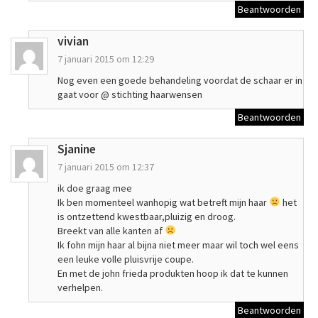
Beantwoorden
vivian
7 januari 2015 om 12:29
Nog even een goede behandeling voordat de schaar er in
gaat voor @ stichting haarwensen
Beantwoorden
Sjanine
7 januari 2015 om 12:37
ik doe graag mee
Ik ben momenteel wanhopig wat betreft mijn haar
het
is ontzettend kwestbaar,pluizig en droog.
Breekt van alle kanten af
Ik fohn mijn haar al bijna niet meer maar wil toch wel eens
een leuke volle pluisvrije coupe.
En met de john frieda produkten hoop ik dat te kunnen
verhelpen.
Beantwoorden