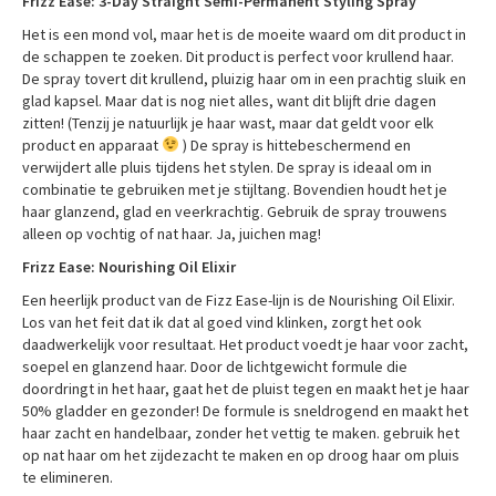
Frizz Ease: 3-Day Straight Semi-Permanent Styling Spray
Het is een mond vol, maar het is de moeite waard om dit product in
de schappen te zoeken. Dit product is perfect voor krullend haar.
De spray tovert dit krullend, pluizig haar om in een prachtig sluik en
glad kapsel. Maar dat is nog niet alles, want dit blijft drie dagen
zitten! (Tenzij je natuurlijk je haar wast, maar dat geldt voor elk
product en apparaat
) De spray is hittebeschermend en
verwijdert alle pluis tijdens het stylen. De spray is ideaal om in
combinatie te gebruiken met je stijltang. Bovendien houdt het je
haar glanzend, glad en veerkrachtig. Gebruik de spray trouwens
alleen op vochtig of nat haar. Ja, juichen mag!
Frizz Ease: Nourishing Oil Elixir
Een heerlijk product van de Fizz Ease-lijn is de Nourishing Oil Elixir.
Los van het feit dat ik dat al goed vind klinken, zorgt het ook
daadwerkelijk voor resultaat. Het product voedt je haar voor zacht,
soepel en glanzend haar. Door de lichtgewicht formule die
doordringt in het haar, gaat het de pluist tegen en maakt het je haar
50% gladder en gezonder! De formule is sneldrogend en maakt het
haar zacht en handelbaar, zonder het vettig te maken. gebruik het
op nat haar om het zijdezacht te maken en op droog haar om pluis
te elimineren.