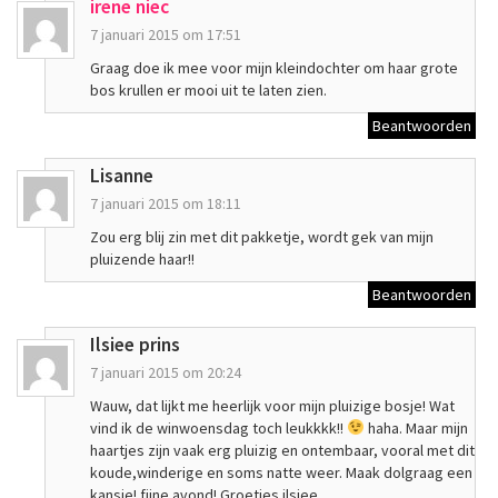
irene niec
7 januari 2015 om 17:51
Graag doe ik mee voor mijn kleindochter om haar grote
bos krullen er mooi uit te laten zien.
Beantwoorden
Lisanne
7 januari 2015 om 18:11
Zou erg blij zin met dit pakketje, wordt gek van mijn
pluizende haar!!
Beantwoorden
Ilsiee prins
7 januari 2015 om 20:24
Wauw, dat lijkt me heerlijk voor mijn pluizige bosje! Wat
vind ik de winwoensdag toch leukkkk!!
haha. Maar mijn
haartjes zijn vaak erg pluizig en ontembaar, vooral met dit
koude,winderige en soms natte weer. Maak dolgraag een
kansje! fijne avond! Groetjes ilsiee