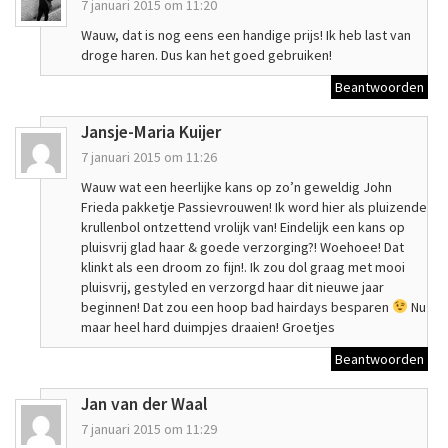
7 januari 2015 om 11:20
Wauw, dat is nog eens een handige prijs! Ik heb last van
droge haren. Dus kan het goed gebruiken!
Beantwoorden
Jansje-Maria Kuijer
7 januari 2015 om 11:26
Wauw wat een heerlijke kans op zo’n geweldig John
Frieda pakketje Passievrouwen! Ik word hier als pluizende
krullenbol ontzettend vrolijk van! Eindelijk een kans op
pluisvrij glad haar & goede verzorging?! Woehoee! Dat
klinkt als een droom zo fijn!. Ik zou dol graag met mooi
pluisvrij, gestyled en verzorgd haar dit nieuwe jaar
beginnen! Dat zou een hoop bad hairdays besparen
Nu
maar heel hard duimpjes draaien! Groetjes
Beantwoorden
Jan van der Waal
7 januari 2015 om 11:29