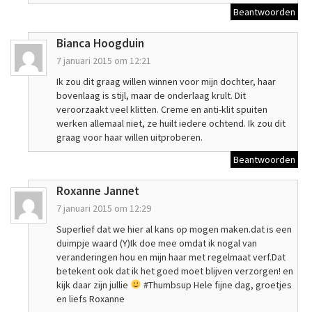
Beantwoorden
Bianca Hoogduin
7 januari 2015 om 12:21
Ik zou dit graag willen winnen voor mijn dochter, haar
bovenlaag is stijl, maar de onderlaag krult. Dit
veroorzaakt veel klitten. Creme en anti-klit spuiten
werken allemaal niet, ze huilt iedere ochtend. Ik zou dit
graag voor haar willen uitproberen.
Beantwoorden
Roxanne Jannet
7 januari 2015 om 12:29
Superlief dat we hier al kans op mogen maken.dat is een
duimpje waard (Y)Ik doe mee omdat ik nogal van
veranderingen hou en mijn haar met regelmaat verf.Dat
betekent ook dat ik het goed moet blijven verzorgen! en
kijk daar zijn jullie
#Thumbsup Hele fijne dag, groetjes
en liefs Roxanne