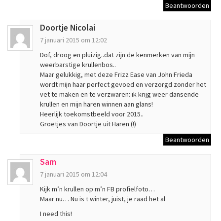
Beantwoorden
Doortje Nicolai
7 januari 2015 om 12:02
Dof, droog en pluizig..dat zijn de kenmerken van mijn
weerbarstige krullenbos..
Maar gelukkig, met deze Frizz Ease van John Frieda
wordt mijn haar perfect gevoed en verzorgd zonder het
vet te maken en te verzwaren: ik krijg weer dansende
krullen en mijn haren winnen aan glans!
Heerlijk toekomstbeeld voor 2015..
Groetjes van Doortje uit Haren (!)
Beantwoorden
Sam
7 januari 2015 om 12:04
Kijk m’n krullen op m’n FB profielfoto…
Maar nu… Nu is t winter, juist, je raad het al
I need this!