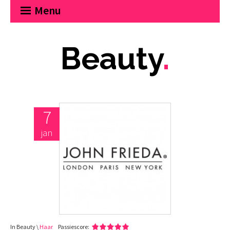
Menu
Beauty
.
7
jan
In Beauty \
Haar
Passiescore: