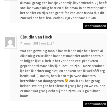
Ik maak graag een kansje voor mijn lieve vriendin. Zij heeft
snel last van pluizig haar en al helemaal in de winter pluist
het sneller en zij is een grote fan van John frieda dus dit
zou wel een heel leuk cadeau zijn voor haar. Gr Jan.
Beantwoorden
Claudia van Heck
7 januari 2015 om 11:34
Wat een geweldig mooie kans!! Ik heb mijn hele leven al
dik pluizig en krullend haar dat maar niet onder controle
te krijgen lijkt. Ik heb in het verleden veel producten
geprobeerd maar niks lijkt ¨het¨ te zijn… Deze product-
lijn ken ik echter nog niet, en stiekem ben ik wel héél erg
benieuwd :-). Daarbij heb ik aan mijn twee dochters
hetzelfde haar doorgegeven
dus ik zou hen graag
helpen! We dragen het allemaal graag lang en we zouden
er maar wat graag echt blij mee zijn!! Dus ik ga duimen
hoor!
Beantwoorden