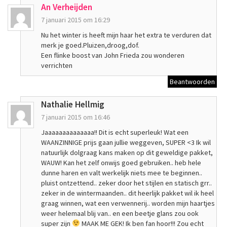
An Verheijden
7 januari 2015 om 16:29
Nu het winter is heeft mijn haar het extra te verduren dat
merk je goed.Pluizen,droog,dof.
Een flinke boost van John Frieda zou wonderen
verrichten
Beantwoorden
Nathalie Hellmig
7 januari 2015 om 16:46
Jaaaaaaaaaaaaaa!! Dit is echt superleuk! Wat een
WAANZINNIGE prijs gaan jullie weggeven, SUPER <3 Ik wil
natuurlijk dolgraag kans maken op dit geweldige pakket,
WAUW! Kan het zelf onwijs goed gebruiken.. heb hele
dunne haren en valt werkelijk niets mee te beginnen..
pluist ontzettend.. zeker door het stijlen en statisch grr..
zeker in de wintermaanden.. dit heerlijk pakket wil ik heel
graag winnen, wat een verwennerij.. worden mijn haartjes
weer helemaal blij van.. en een beetje glans zou ook
super zijn
MAAK ME GEK! Ik ben fan hoor!!! Zou echt