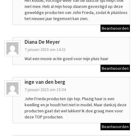
Het koude, vochtige weer van de laatste tijd helpt ook
niet mee. Heb al mijn hoop daarom gevestigd op deze
geweldige producten van John Frieda, zodat ik pluisloos
het nieuwe jaar tegemoet kan zien.
Beantwoorden
Diana De Meyer
7 januari 2015 om 14:31
Wat een mooie actie goed voor mijn pluis haar
Beantwoorden
inge van den berg
7 januari 2015 om 15:34
John Frieda producten zijn top. Pluizig haar is een
kwelling en je houdt het niet in model. Maar dankzij deze
producten gaat dat wel lukken! Ik doe graag mee voor
deze TOP producten.
Beantwoorden