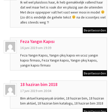
Ik wil wel pluisloos haar, ik heb gemakkelijk vallend haar
dat wel maar het is vaak dor en pluizig aan de uiteinden
Met deze oppepper valt het vast weer mooi in model
(zo dit is eindelijk de gehele tekst
na de icoontjes viel
alles steeds weg ?!
Beantwoorden
Feza Yangın Kapısı
16 juni 2019 om 19:39
Feza Yangın Kapısı, Yangın çıkış kapısı en ucuz yangın
kapısı firması, Feza Yangın kapısı, Yangın çıkış kapısı,
yangın kapısı firması
Beantwoorden
18 haziran bim 2018
17 juni 2019 om 20:04
Bim aktuel kampanyalı ürünler, 18 haziran bim, 18 haziran
bim aktüel, 18 haziran bim katalogu, 18 haziran bim 2018
Beantwoorden